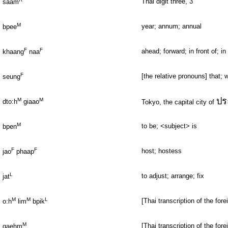
Thai digit three, 3
saam
M
year; annum; annual
bpee
F
F
ahead; forward; in front of; in 
khaang
naa
F
[the relative pronouns] that; 
seung
ประ
M
M
dto:h
giaao
Tokyo, the capital city of
M
to be; <subject> is
bpen
F
F
host; hostess
jao
phaap
L
to adjust; arrange; fix
jat
M
M
L
[Thai transcription of the fo
o:h
lim
bpik
M
[Thai transcription of the fo
gaehm