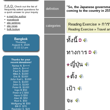
F.A.Q.
Check out the list of
"So, the Japanese government
definition
frequently asked questions for
coming to the country in 257
a quick answer to your inquiry
e-mail the author
guestbook
site settings
» การท่
Reading Exercise
categories
site news
Reading Exercise » Travel a
bulk lookup
ทั้ง
นี้
Bangkok
Thursday
August 6, 2026
11:22:13 pm
ทาง
การ
Thanks for your
recent donations!
ญี่ปุ่น
Narisa N. $+++!
John A. $+++!
Paul S. $100!
Mike A. $100!
ตั้ง
Eric B. $100!
John Karl L. $100!
Don S. $100!
John S. $100!
เป้า
Peter B. $100!
Ingo B $50
Peter d C $50
Hans G $50
Alan M. $50
จะ
Rod S. $50
Wolfgang W. $50
Bill O. $70
Ravinder S. $20