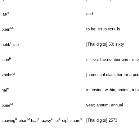
H
and
lae
M
to be; <subject> is
bpen
L
L
[Thai digits] 60; sixty
hohk
sip
H
million; the number one milli
laan
M
[numerical classifier for a pe
khohn
M
in; inside; within; amidst; into
nai
M
year; annum; annual
bpee
R
M
F
H
L
L
R
[Thai digits] 2573
saawng
phan
haa
raawy
jet
sip
saam