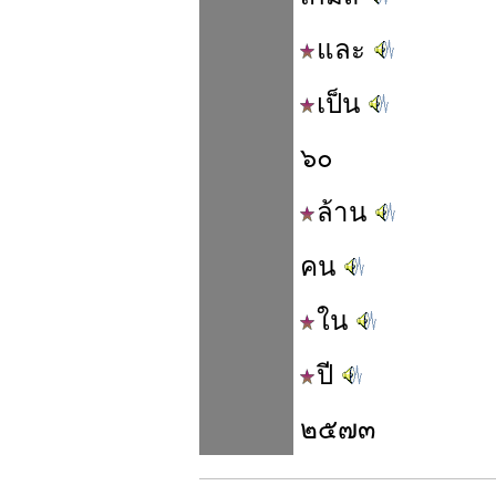
และ
เป็น
๖๐
ล้าน
คน
ใน
ปี
๒๕๗๓