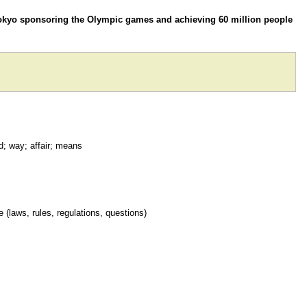
h Tokyo sponsoring the Olympic games and achieving 60 million people
d; way; affair; means
 (laws, rules, regulations, questions)