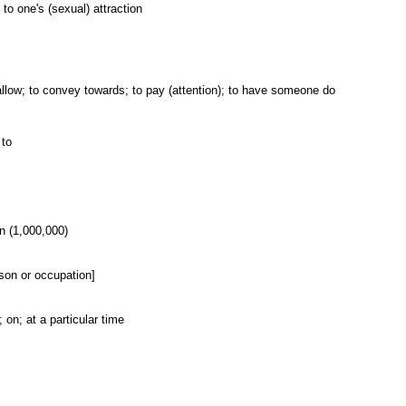
 to one's (sexual) attraction
o allow; to convey towards; to pay (attention); to have someone do
 to
on (1,000,000)
rson or occupation]
; on; at a particular time