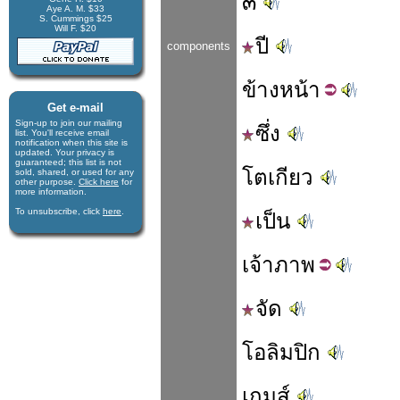
๓
Aye A. M. $33
S. Cummings $25
Will F. $20
ปี
components
ข้าง
หน้า
Get e-mail
Sign-up to join our mail­ing
ซึ่ง
list. You'll receive e­mail
notification when this site is
updated. Your privacy is
guaran­teed; this list is not
โตเกียว
sold, shared, or used for any
other purpose.
Click here
for
more infor­mation.
To unsubscribe, click
here
.
เป็น
เจ้า
ภาพ
จัด
โอลิมปิก
เกมส์