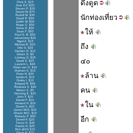
ดึง
ดูด
Chris S. $15
Jose D-C $20
Steven P. $20
Daniel W. $75
Rudolf M. $30
นัก
ท่อง
เที่ยว
David R. $50
Judith W. $50
Roger C. $50
Steve D. $50
ให้
Sean F. $50
Paul G. B. $50
xsinventory $20
Nigel A. $15
ถึง
Michael B. $20
Otto S. $20
Damien G. $12
Simon G. $5
Lindsay D. $25
๔๐
David S. $25
Laurent L. $40
Peter van G. $10
Graham S. $10
ล้าน
Peter N. $30
James A. $10
Dmitry I. $10
Edward R. $50
Roderick S. $30
คน
Mason S. $5
Henning E. $20
John F. $20
Daniel F. $10
ใน
Armand H. $20
Daniel S. $20
James McD. $20
Shane McC. $10
Roberto P. $50
อีก
Derrell P. $20
Trevor O. $30
Patrick H. $25
Rick @SS $15
Gene H. $10