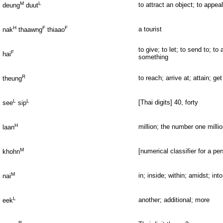
M
L
to attract an object; to appeal
deung
duut
H
F
F
a tourist
nak
thaawng
thiaao
to give; to let; to send to; t
F
hai
something
R
to reach; arrive at; attain; get
theung
L
L
[Thai digits] 40, forty
see
sip
H
million; the number one milli
laan
M
[numerical classifier for a pe
khohn
M
in; inside; within; amidst; into
nai
L
another; additional; more
eek
R