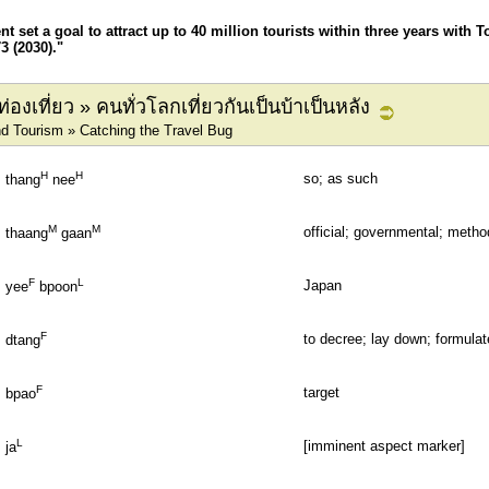
 set a goal to attract up to 40 million tourists within three years wit
3 (2030)."
องเที่ยว » คนทั่วโลกเที่ยวกันเป็นบ้าเป็นหลัง
nd Tourism » Catching the Travel Bug
H
H
so; as such
thang
nee
M
M
official; governmental; metho
thaang
gaan
F
L
Japan
yee
bpoon
F
to decree; lay down; formulate
dtang
F
target
bpao
L
[imminent aspect marker]
ja