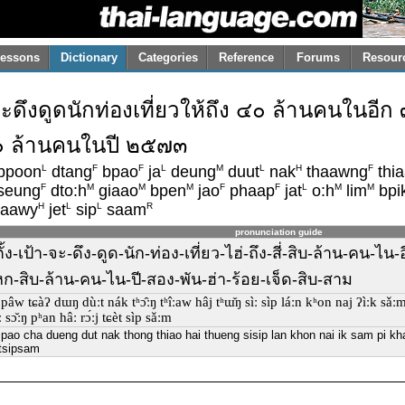
essons
Dictionary
Categories
Reference
Forums
Resour
ป้าจะดึงดูดนักท่องเที่ยวให้ถึง ๔๐ ล้านคนในอีก
๖๐ ล้านคนในปี ๒๕๗๓
L
F
F
L
M
L
H
F
bpoon
dtang
bpao
ja
deung
duut
nak
thaawng
thi
F
M
M
M
F
F
L
M
M
seung
dto:h
giaao
bpen
jao
phaap
jat
o:h
lim
bpi
H
L
L
R
aawy
jet
sip
saam
pronunciation guide
น-ตั้ง-เป้า-จะ-ดึง-ดูด-นัก-ท่อง-เที่ยว-ไฮ่-ถึง-สี่-สิบ-ล้าน-คน-
หก-สิบ-ล้าน-คน-ไน-ปี-สอง-พัน-ฮ่า-ร้อย-เจ็ด-สิบ-สาม
âŋ pâw tɕàʔ dɯŋ dùːt nák tʰɔ̂ːŋ tʰîːaw hâj tʰɯ̌ŋ sìː sìp láːn kʰon naj ʔìːk s
sɔ̌ːŋ pʰan hâː rɔ́ːj tɕèt sìp sǎːm
 pao cha dueng dut nak thong thiao hai thueng sisip lan khon nai ik sam pi 
etsipsam