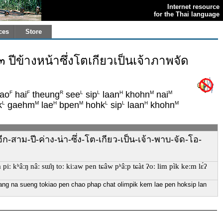
Internet resource
for the Thai language
ces
Store
 ๓ ปีข้างหน้าซึ่งโตเกียวเป็นเจ้าภาพจัด
F
F
R
L
L
H
M
M
aao
hai
theung
see
sip
laan
khohn
nai
L
M
H
M
L
L
H
M
k
gaehm
lae
bpen
hohk
sip
laan
khohn
ไน-อีก-สาม-ปี-ค่าง-น่า-ซึ่ง-โต-เกียว-เป็น-เจ้า-พาบ-จัด-โอ-
ǎːm piː kʰâːŋ nâː sɯ̂ŋ toː kiːaw pen tɕâw pʰâːp tɕàt ʔoː lim pìk keːm lɛ́ʔ
khang na sueng tokiao pen chao phap chat olimpik kem lae pen hoksip lan