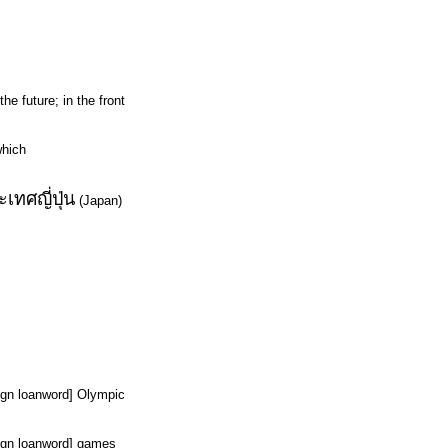
the future; in the front
which
เทศญี่ปุ่น
(Japan)
reign loanword] Olympic
reign loanword] games