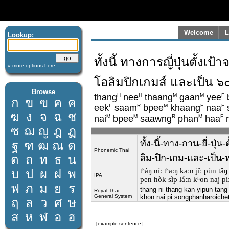
Welcome
L
Lookup:
ทั้งนี้ ทางการญี่ปุ่นตั้งเ
» more options
here
โอลิมปิกเกมส์ และเป็น 
Browse
H
H
M
M
F
thang
nee
thaang
gaan
yee
ก
ข
ฃ
ค
ฅ
L
R
M
F
F
eek
saam
bpee
khaang
naa
ฆ
ง
จ
ฉ
ช
M
M
R
M
F
nai
bpee
saawng
phan
haa
r
ซ
ฌ
ญ
ฎ
ฏ
ทั้ง-นี้-ทาง-กาน-ยี่-ปุ่
ฐ
ฑ
ฒ
ณ
ด
Phonemic Thai
ต
ถ
ท
ธ
น
ลิม-ปิก-เกม-และ-เป็น-
tʰáŋ níː tʰaːŋ kaːn jîː pùn t
บ
ป
ผ
ฝ
พ
IPA
pen hòk sìp láːn kʰon naj piː 
ฟ
ภ
ม
ย
ร
thang ni thang kan yipun tang
Royal Thai
General System
khon nai pi songphanharoich
ฤ
ล
ว
ศ
ษ
ส
ห
ฬ
อ
ฮ
[example sentence]