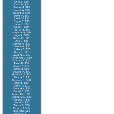
Chris S. $15
Jose D-C $20
Steven P. $20
Daniel W. $75
Rudolf M. $30
David R. $50
Judith W. $50
Roger C. $50
Steve D. $50
Sean F. $50
Paul G. B. $50
xsinventory $20
Nigel A. $15
Michael B. $20
Otto S. $20
Damien G. $12
Simon G. $5
Lindsay D. $25
David S. $25
Laurent L. $40
Peter van G. $10
Graham S. $10
Peter N. $30
James A. $10
Dmitry I. $10
Edward R. $50
Roderick S. $30
Mason S. $5
Henning E. $20
John F. $20
Daniel F. $10
Armand H. $20
Daniel S. $20
James McD. $20
Shane McC. $10
Roberto P. $50
Derrell P. $20
Trevor O. $30
Patrick H. $25
Rick @SS $15
Gene H. $10