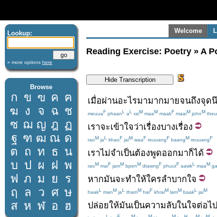
Welcome
L
Lookup:
Reading Exercise: Poetry » A P
» more options
here
Browse
ก
ข
ฃ
ค
ฅ
เมื่อ
ผ่าน
อะไร
มา
มากมาย
จนถึง
จุด
น
ฆ
ง
จ
ฉ
ช
F
L
L
M
M
F
M
M
meuua
phaan
a
rai
maa
maak
maai
john
theu
ซ
ฌ
ญ
ฎ
ฏ
เรา
จะ
เข้าใจว่า
เรื่อง
บาง
เรื่อง
ฐ
ฑ
ฒ
ณ
ด
M
L
F
M
F
F
M
F
rao
ja
khao
jai
waa
reuuang
baang
reuuang
ต
ถ
ท
ธ
น
เรา
ไม่จำเป็นต้อง
พูด
ออกมา
ก็ได้
บ
ป
ผ
ฝ
พ
M
F
M
M
F
F
L
M
rao
mai
jam
bpen
dtawng
phuut
aawk
maa
ga
ฟ
ภ
ม
ย
ร
หาก
มัน
จะ
ทำให้
ใคร
ลำบากใจ
ฤ
ล
ว
ศ
ษ
L
M
L
M
F
M
M
L
M
haak
man
ja
tham
hai
khrai
lam
baak
jai
ส
ห
ฬ
อ
ฮ
ปล่อยให้
มัน
เป็น
ความลับ
ใน
ใจ
ต่อไ
L
F
M
M
M
H
M
M