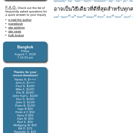
bplaawy
hai
man
bpen
khwaam
lap
nai
jai
dt
F.A.Q.
อาจ
เป็น
วิธี
เดียว
ที่
ดีที่สุด
สำหรับ
ทุก
Check out the list of
frequently asked questions for
a quick answer to your inquiry
L
M
H
M
M
F
M
F
L
aat
bpen
wi
thee
diaao
thee
dee
thee
soot
e-mail the author
guestbook
site settings
site news
bulk lookup
Bangkok
Friday
August 7, 2026
7:10:53 pm
Thanks for your
recent donations!
Narisa N. $+++!
John A. $+++!
Paul S. $100!
Mike A. $100!
Eric B. $100!
John Karl L. $100!
Don S. $100!
John S. $100!
Peter B. $100!
Ingo B $50
Peter d C $50
Hans G $50
Alan M. $50
Rod S. $50
Wolfgang W. $50
Bill O. $70
Ravinder S. $20