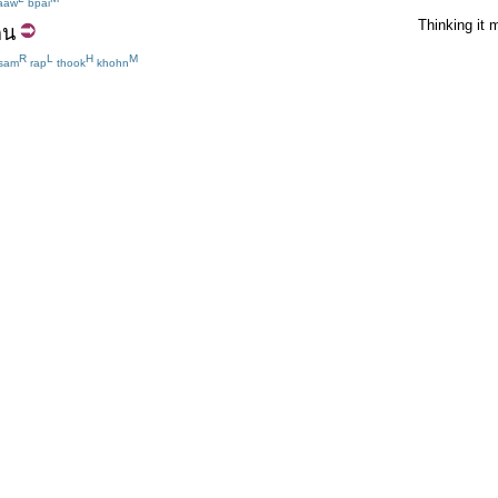
aaw
bpai
Thinking it m
คน
R
L
H
M
sam
rap
thook
khohn