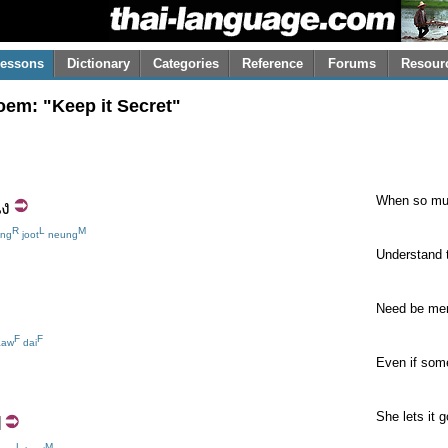
essons
Dictionary
Categories
Reference
Forums
Resour
oem: "Keep it Secret"
When so muc
ึง
R
L
M
ng
joot
neung
Understand 
Need be men
F
F
aw
dai
Even if some
She lets it 
ป
L
M