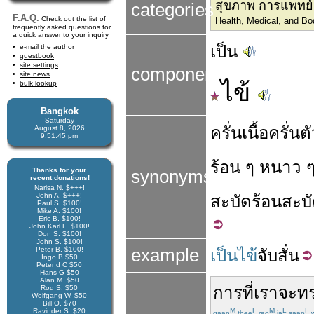
สุขภาพ การแพทย์แ
categories
F.A.Q.
Check out the list of
Health, Medical, and Bo
frequently asked questions for
a quick answer to your inquiry
เป็น
e-mail the author
guestbook
site settings
components
site news
ไข้
bulk lookup
Bangkok
Saturday
ครั่น
เนื้อ
ครั่นต
August 8, 2026
9:51:45 pm
ร้อน
ๆ
หนาว
Thanks for your
synonyms
recent donations!
Narisa N. $+++!
John A. $+++!
สะบัด
ร้อน
สะบ
Paul S. $100!
Mike A. $100!
Eric B. $100!
John Karl L. $100!
Don S. $100!
John S. $100!
Peter B. $100!
example
เป็นไข้
จับสั่น
Ingo B $50
Peter d C $50
Hans G $50
Alan M. $50
การที่
เรา
จะ
ท
Rod S. $50
Wolfgang W. $50
Bill O. $70
M
F
M
L
F
Ravinder S. $20
gaan
thee
rao
ja
saap