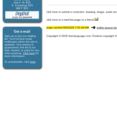
Aye A. M. $33
S. Cummings $25
Will F. $20
click here to submit a correction, drawing, image, audio re
click here to e-mail this page to a friend
page cached 8/8/2026 7:51:40 AM
online source for
Get e-mail
Sign-up to join our mail­ing
Copyright © 2026 thai-language.com. Portions copyright © 
list. You'll receive e­mail
notification when this site is
updated. Your privacy is
guaran­teed; this list is not
sold, shared, or used for any
other purpose.
Click here
for
more infor­mation.
To unsubscribe, click
here
.