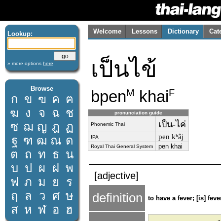
Welcome
Lessons
Dictionary
Cat
Lookup:
เป็นไข้
» more options
here
Browse
bpen
khai
M
F
ก
ข
ฃ
ค
ฅ
ฆ
ง
จ
ฉ
ช
pronunciation guide
เป็น-ไค่
ซ
ฌ
ญ
ฎ
ฏ
Phonemic Thai
pen kʰâj
ฐ
ฑ
ฒ
ณ
ด
IPA
pen khai
Royal Thai General System
ต
ถ
ท
ธ
น
บ
ป
ผ
ฝ
พ
[adjective]
ฟ
ภ
ม
ย
ร
ฤ
ล
ว
ศ
ษ
definition
to have a fever; [is] feve
ส
ห
ฬ
อ
ฮ