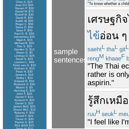
Chris S. $15
"To know whether a child
Jose D-C $20
Steven P. $20
Daniel W. $75
Rudolf M. $30
เศรษฐกิจ
David R. $50
Judith W. $50
Roger C. $50
Steve D. $50
Sean F. $50
ไข้
อ่อน
Paul G. B. $50
xsinventory $20
Nigel A. $15
Michael B. $20
L
L
L
Otto S. $20
saeht
tha
git
sample
Damien G. $12
Simon G. $5
M
F
Lindsay D. $25
reng
khaae
b
sentences
David S. $25
Laurent L. $40
"The Thai eco
Peter van G. $10
Graham S. $10
Peter N. $30
rather is only
James A. $10
Dmitry I. $10
aspirin."
Edward R. $50
Roderick S. $30
Mason S. $5
Henning E. $20
John F. $20
รู้สึก
เหมื
Daniel F. $10
Armand H. $20
Daniel S. $20
James McD. $20
Shane McC. $10
H
L
ruu
seuk
meu
Roberto P. $50
Derrell P. $20
Trevor O. $30
"I feel like I
Patrick H. $25
Rick @SS $15
Gene H. $10