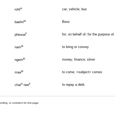
H
car; vehicle; bus
roht
M
Benz
baehn
F
for; on behalf of; for the purpose of.
pheuua
M
to bring or convey
nam
M
money; finance; silver
ngern
M
to come; <subject> comes
maa
H
F
to repay a debt
chai
nee
cording, or comment for this page