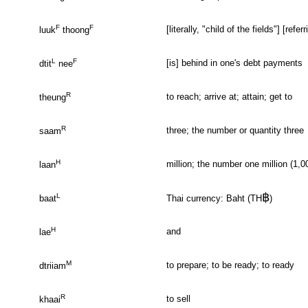
F
F
[literally, "child of the fields"] [ref
luuk
thoong
L
F
[is] behind in one's debt payments
dtit
nee
R
to reach; arrive at; attain; get to
theung
R
three; the number or quantity three
saam
H
million; the number one million (1,0
laan
฿
L
Thai currency: Baht (TH
)
baat
H
and
lae
M
to prepare; to be ready; to ready
dtriiam
R
to sell
khaai