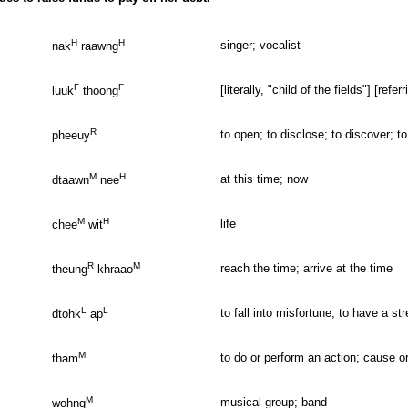
H
H
singer; vocalist
nak
raawng
F
F
[literally, "child of the fields"] [ref
luuk
thoong
R
to open; to disclose; to discover; to
pheeuy
M
H
at this time; now
dtaawn
nee
M
H
life
chee
wit
R
M
reach the time; arrive at the time
theung
khraao
L
L
to fall into misfortune; to have a st
dtohk
ap
M
to do or perform an action; cause or
tham
M
musical group; band
wohng