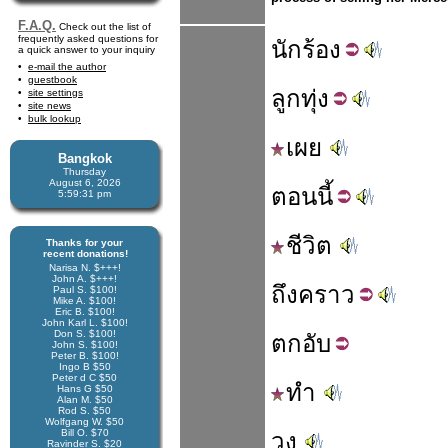
F.A.Q.
Check out the list of
frequently asked questions for
นัก
ร้อง
a quick answer to your inquiry
e-mail the author
guestbook
ลูก
ทุ่ง
site settings
site news
bulk lookup
เผย
Bangkok
Thursday
August 6, 2026
ตอน
นี้
5:59:31 pm
ชีวิต
Thanks for your
recent donations!
Narisa N. $+++!
John A. $+++!
ถึง
คราว
Paul S. $100!
Mike A. $100!
Eric B. $100!
John Karl L. $100!
Don S. $100!
ตก
อับ
John S. $100!
Peter B. $100!
Ingo B $50
Peter d C $50
ทำ
Hans G $50
Alan M. $50
Rod S. $50
Wolfgang W. $50
Bill O. $70
วง
Ravinder S. $20