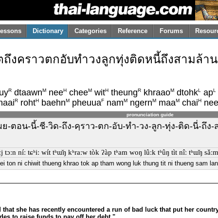
essons
Dictionary
Categories
Reference
Forums
Resour
ีวิตถึงคราวตกอับทำวงลูกทุ่งติดหนี้ถึงสามล
R
M
H
M
H
R
M
L
L
uy
dtaawn
nee
chee
wit
theung
khraao
dtohk
ap
R
H
M
F
M
M
M
H
haai
roht
baehn
pheuua
nam
ngern
maa
chai
ne
pronunciation guide
-เผย-ตอน-นี้-ชี-วิด-ถึง-คฺราว-ตก-อับ-ทำ-วง-ลูก-ทุ่ง-ติด-นี่
ɤ̌ːj tɔːn níː tɕʰiː wít tʰɯ̌ŋ kʰraːw tòk ʔàp tʰam woŋ lûːk tʰûŋ tìt nîː tʰɯ̌ŋ sǎ
ei ton ni chiwit thueng khrao tok ap tham wong luk thung tit ni thueng sam la
 that she has recently encountered a run of bad luck that put her country-
es to raise funds to pay off her debt."