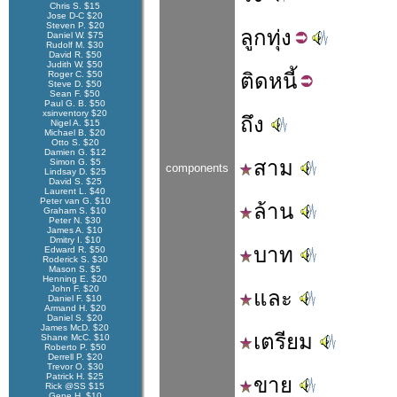
Chris S. $15
Jose D-C $20
Steven P. $20
ลูก
ทุ่ง
Daniel W. $75
Rudolf M. $30
David R. $50
Judith W. $50
Roger C. $50
ติด
หนี้
Steve D. $50
Sean F. $50
Paul G. B. $50
xsinventory $20
ถึง
Nigel A. $15
Michael B. $20
Otto S. $20
Damien G. $12
สาม
Simon G. $5
components
Lindsay D. $25
David S. $25
Laurent L. $40
Peter van G. $10
ล้าน
Graham S. $10
Peter N. $30
James A. $10
Dmitry I. $10
บาท
Edward R. $50
Roderick S. $30
Mason S. $5
Henning E. $20
John F. $20
และ
Daniel F. $10
Armand H. $20
Daniel S. $20
James McD. $20
เตรียม
Shane McC. $10
Roberto P. $50
Derrell P. $20
Trevor O. $30
Patrick H. $25
ขาย
Rick @SS $15
Gene H. $10