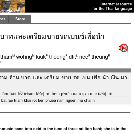
Internet resource
for the Thai language
ces
Store
้านบาทและเตรียมขายรถเบนซ์เพื่อนำ
M
M
F
F
L
F
R
tham
wohng
luuk
thoong
dtit
nee
theung
F
e
-ถึง-สาม-ล้าน-บาด-และ-เตฺรียม-ขาย-รด-เบน-เพื่อ-นำ-เงิน-มา-
ːm láːn bàːt lɛ́ʔ triːam kʰǎːj rót beːn pʰɯ̂ːa nam ŋɤn maː tɕʰáj nîː
n bat lae triam khai rot ben phuea nam ngoen ma chai ni
music band into debt to the tune of three million baht; she is in the