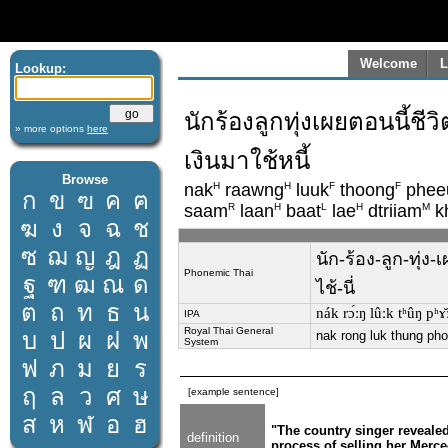
Welcome
L
Lookup:
นักร้องลูกทุ่งเผยตอนนี้ช
» more options
here
เงินมาใช้หนี้
Browse
H
H
F
F
nak
raawng
luuk
thoong
phee
ก
ข
ฃ
ค
ฅ
R
H
L
H
M
saam
laan
baat
lae
dtriiam
k
ฆ
ง
จ
ฉ
ช
ซ
ฌ
ญ
ฎ
ฏ
นัก-ร้อง-ลูก-ทุ่ง
Phonemic Thai
ฐ
ฑ
ฒ
ณ
ด
ไช้-นี่
ต
ถ
ท
ธ
น
nák rɔ́ːŋ lûːk tʰûŋ pʰ
IPA
Royal Thai General
บ
ป
ผ
ฝ
พ
nak rong luk thung pho
System
ฟ
ภ
ม
ย
ร
ฤ
ล
ว
ศ
ษ
[example sentence]
ส
ห
ฬ
อ
ฮ
"The country singer revealed
definition
process of selling her Merced