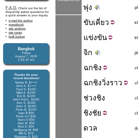
พุ่ง
p
F.A.Q.
Check out the list of
frequently asked questions for
a quick answer to your inquiry
ขับ
เคี่ยว
e-mail the author
k
guestbook
site settings
site news
แข่ง
ขัน
bulk lookup
k
Bangkok
จิก
ji
Friday
August 7, 2026
1:45:33 am
ฉก
ชิง
c
Thanks for your
recent donations!
ฉกชิง
วิ่งราว
Narisa N. $+++!
c
John A. $+++!
Paul S. $100!
Mike A. $100!
ช่วงชิง
Eric B. $100!
c
John Karl L. $100!
Don S. $100!
John S. $100!
Peter B. $100!
ชิง
ชัย
c
Ingo B $50
Peter d C $50
Hans G $50
Alan M. $50
ดวล
Rod S. $50
d
Wolfgang W. $50
Bill O. $70
Ravinder S. $20