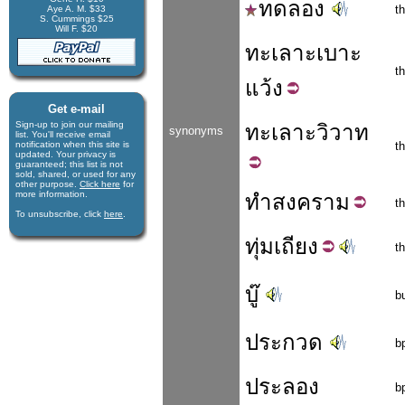
ทดลอง
t
Aye A. M. $33
S. Cummings $25
Will F. $20
ทะเลาะ
เบาะ
t
แว้ง
Get e-mail
Sign-up to join our mail­ing
ทะเลาะ
วิวาท
synonyms
list. You'll receive e­mail
notification when this site is
t
updated. Your privacy is
guaran­teed; this list is not
sold, shared, or used for any
other purpose.
Click here
for
more infor­mation.
ทำ
สงคราม
t
To unsubscribe, click
here
.
ทุ่ม
เถียง
t
บู๊
b
ประกวด
b
ประลอง
b