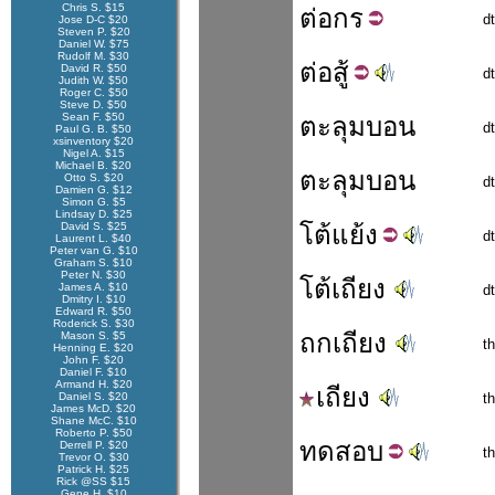
Chris S. $15
ต่อ
กร
d
Jose D-C $20
Steven P. $20
Daniel W. $75
Rudolf M. $30
ต่อ
สู้
David R. $50
d
Judith W. $50
Roger C. $50
Steve D. $50
Sean F. $50
ตะลุมบอน
d
Paul G. B. $50
xsinventory $20
Nigel A. $15
Michael B. $20
ตะลุมบอน
Otto S. $20
d
Damien G. $12
Simon G. $5
Lindsay D. $25
David S. $25
โต้
แย้ง
d
Laurent L. $40
Peter van G. $10
Graham S. $10
Peter N. $30
โต้เถียง
James A. $10
d
Dmitry I. $10
Edward R. $50
Roderick S. $30
ถกเถียง
Mason S. $5
t
Henning E. $20
John F. $20
Daniel F. $10
Armand H. $20
เถียง
Daniel S. $20
th
James McD. $20
Shane McC. $10
Roberto P. $50
ทด
สอบ
Derrell P. $20
t
Trevor O. $30
Patrick H. $25
Rick @SS $15
Gene H. $10