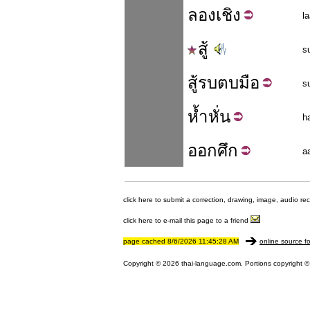
ลอง
เชิง
l
สู้
s
สู้รบ
ตบมือ
s
ห้ำ
หั่น
h
ออก
ศึก
a
click here to submit a correction, drawing, image, audio re
click here to e-mail this page to a friend
page cached 8/6/2026 11:45:28 AM
online source fo
Copyright © 2026 thai-language.com. Portions copyright © 