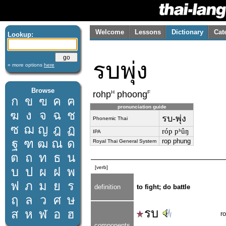
Welcome
Lessons
Dictionary
Cat
Lookup:
รบพุ่ง
» more options
here
Browse
H
F
rohp
phoong
ก
ข
ฃ
ค
ฅ
pronunciation guide
ฆ
ง
จ
ฉ
ช
รบ-พุ่ง
Phonemic Thai
ซ
ฌ
ญ
ฎ
ฏ
róp pʰûŋ
IPA
ฐ
ฑ
ฒ
ณ
ด
rop phung
Royal Thai General System
ต
ถ
ท
ธ
น
[verb]
บ
ป
ผ
ฝ
พ
ฟ
ภ
ม
ย
ร
definition
to fight; do battle
ฤ
ล
ว
ศ
ษ
รบ
ส
ห
ฬ
อ
ฮ
r
components