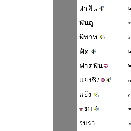
ฝ่าฟัน
f
พันตู
p
พิพาท
p
ฟัด
fa
ฟาด
ฟัน
fa
แย่ง
ชิง
y
แย้ง
y
รบ
r
รบรา
r