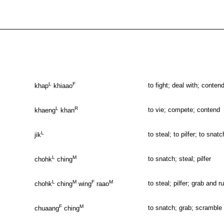
L
F
to fight; deal with; conten
khap
khiaao
L
R
to vie; compete; contend
khaeng
khan
L
to steal; to pilfer; to snatc
jik
L
M
to snatch; steal; pilfer
chohk
ching
L
M
F
M
to steal; pilfer; grab and r
chohk
ching
wing
raao
F
M
to snatch; grab; scramble 
chuaang
ching