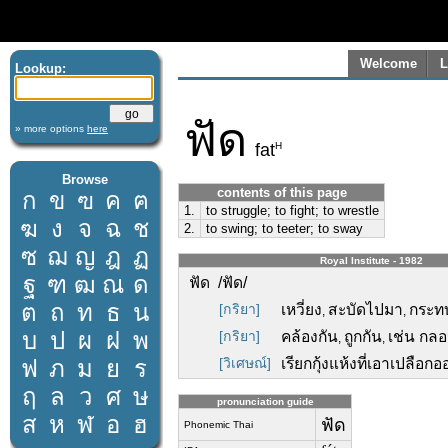
Welcome
L
Lookup:
ฟัด
» more options
here
H
fat
Browse
contents of this page
ก
ข
ฃ
ค
ฅ
1.
to struggle; to fight; to wrestle
ฆ
ง
จ
ฉ
ช
2.
to swing; to teeter; to sway
ซ
ฌ
ญ
ฎ
ฏ
Royal Institute - 1982
ฐ
ฑ
ฒ
ณ
ด
ฟัด /ฟัด/
ต
ถ
ท
ธ
น
[กริยา]
เหวี่ยง
สะบัดไปมา
กระท
,
,
บ
ป
ผ
ฝ
พ
[กริยา]
คล้องกัน
ถูกกัน
เช่น กลอ
,
,
ฟ
ภ
ม
ย
ร
[วิเศษณ์]
เรียกกุ้งแห้งที่เอาเปลือกออ
ฤ
ล
ว
ศ
ษ
pronunciation guide
ส
ห
ฬ
อ
ฮ
ฟัด
Phonemic Thai