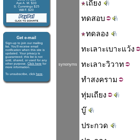
เถียง
Aye A. M. $33
S. Cummings $25
Will F. $20
ทด
สอบ
ทดลอง
Get e-mail
Sign-up to join our mail­ing
list. You'll receive e­mail
ทะเลาะ
เบาะแว้ง
notification when this site is
updated. Your privacy is
guaran­teed; this list is not
sold, shared, or used for any
ทะเลาะ
วิวาท
other purpose.
Click here
for
synonyms
more infor­mation.
To unsubscribe, click
here
.
ทำ
สงคราม
ทุ่ม
เถียง
บู๊
ประกวด