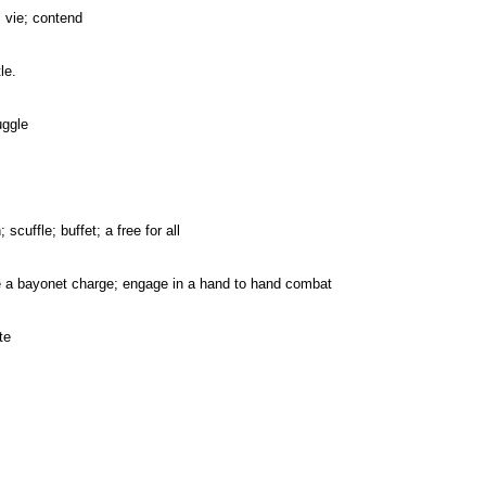
; vie; contend
le.
uggle
 scuffle; buffet; a free for all
ke a bayonet charge; engage in a hand to hand combat
te