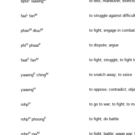
to test; maneuver; exercis
bpra
laawng
L
M
to struggle against difficu
faa
fan
M
M
to fight; engage in combat
phan
dtuu
H
F
to dispute; argue
phi
phaat
F
M
to fight; struggle; to fight 
faat
fan
F
M
to snatch away; to seize
yaaeng
ching
H
to oppose; contradict; obje
yaaeng
H
to go to war; to fight; to 
rohp
H
F
to fight; do battle
rohp
phoong
H
M
to fight; battle; wage war; 
rohp
raa