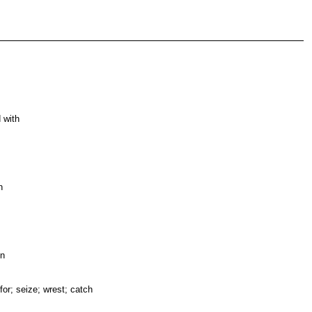
d with
h
un
for; seize; wrest; catch