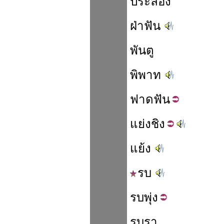
ประลอง
ฝ่าฟัน
พันตู
พิพาท
ฟาด
ฟัน
แย่ง
ชิง
แย้ง
รบ
รบ
พุ่ง
รบรา