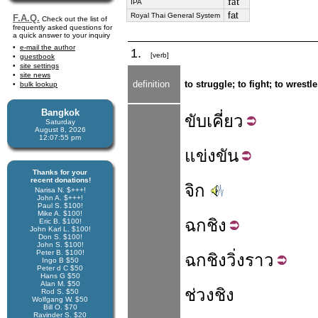
fát
IPA
fat
Royal Thai General System
F.A.Q.
Check out the list of
frequently asked questions for
a quick answer to your inquiry
e-mail the author
1.
[verb]
guestbook
site settings
site news
definition
to struggle; to fight; to wrestle
bulk lookup
Bangkok
ขับ
เคี่ยว
Saturday
August 8, 2026
12:07:56 pm
แข่ง
ขัน
Thanks for your
recent donations!
จิก
Narisa N. $+++!
John A. $+++!
Paul S. $100!
Mike A. $100!
ฉก
ชิง
Eric B. $100!
John Karl L. $100!
Don S. $100!
John S. $100!
Peter B. $100!
ฉกชิง
วิ่งราว
Ingo B $50
Peter d C $50
Hans G $50
Alan M. $50
ช่วงชิง
Rod S. $50
Wolfgang W. $50
Bill O. $70
Ravinder S. $20