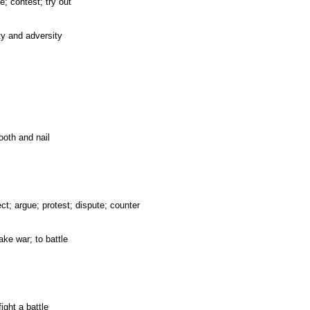
e; contest; try out
lty and adversity
tooth and nail
ct; argue; protest; dispute; counter
make war; to battle
fight a battle