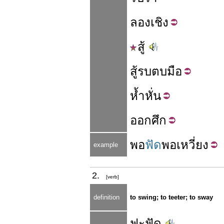
ลอง
เชิง
สู้
สู้รบ
ตบมือ
ห้ำ
หั่น
ออก
ศึก
พอ
ฟัด
พอ
เหวี่ยง
example
2.
[verb]
definition
to swing; to teeter; to sway
ฟะฟัด