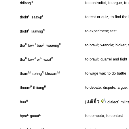
R
to contradict; to argue; to
thiiang
H
L
to test or quiz, to find the 
thoht
saawp
H
M
to experiment; test
thoht
laawng
H
H
L
H
to brawl; wrangle; bicker; 
tha
law
baw
waaeng
H
H
H
F
to brawl; quarrel and fight
tha
law
wi
waat
M
R
M
to wage war; to do battle
tham
sohng
khraam
F
R
to debate, dispute, argue, 
thoom
thiiang
แต้จิ๋ว
H
buu
[
dialect] milita
L
L
to compete; to contest
bpra
guaat
L
M