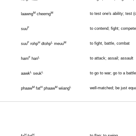
M
M
to test one's ability; test
laawng
cheerng
F
to contend; fight; compe
suu
F
H
L
M
to fight, battle, combat
suu
rohp
dtohp
meuu
F
L
to attack; assail; assault
ham
han
L
L
to go to war; go to a battle
aawk
seuk
M
H
M
L
well-matched; be just equ
phaaw
fat
phaaw
wiiang
H
H
to flap; to swing
fa
fat