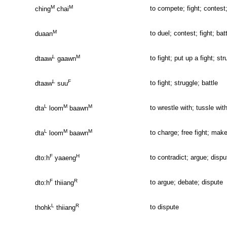
M
M
to compete; fight; contest
ching
chai
M
to duel; contest; fight; batt
duaan
L
M
to fight; put up a fight; str
dtaaw
gaawn
L
F
to fight; struggle; battle
dtaaw
suu
L
M
M
to wrestle with; tussle with;
dta
loom
baawn
L
M
M
to charge; free fight; ma
dta
loom
baawn
F
H
to contradict; argue; dispu
dto:h
yaaeng
F
R
to argue; debate; dispute
dto:h
thiiang
L
R
to dispute
thohk
thiiang