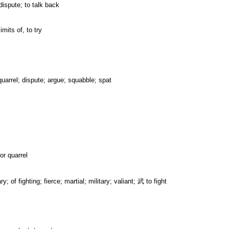
 dispute; to talk back
limits of, to try
quarrel; dispute; argue; squabble; spat
or quarrel
ry; of fighting; fierce; martial; military; valiant; 武 to fight