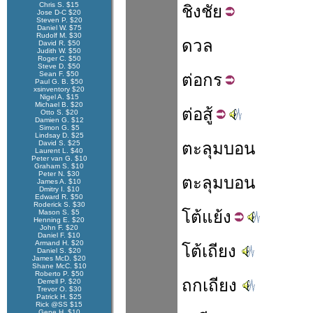
Chris S. $15
ชิง
ชัย
Jose D-C $20
Steven P. $20
Daniel W. $75
Rudolf M. $30
ดวล
David R. $50
Judith W. $50
Roger C. $50
Steve D. $50
Sean F. $50
ต่อ
กร
Paul G. B. $50
xsinventory $20
Nigel A. $15
Michael B. $20
ต่อ
สู้
Otto S. $20
Damien G. $12
Simon G. $5
Lindsay D. $25
David S. $25
ตะลุมบอน
Laurent L. $40
Peter van G. $10
Graham S. $10
Peter N. $30
ตะลุมบอน
James A. $10
Dmitry I. $10
Edward R. $50
Roderick S. $30
โต้
แย้ง
Mason S. $5
Henning E. $20
John F. $20
Daniel F. $10
Armand H. $20
โต้เถียง
Daniel S. $20
James McD. $20
Shane McC. $10
Roberto P. $50
ถกเถียง
Derrell P. $20
Trevor O. $30
Patrick H. $25
Rick @SS $15
Gene H. $10