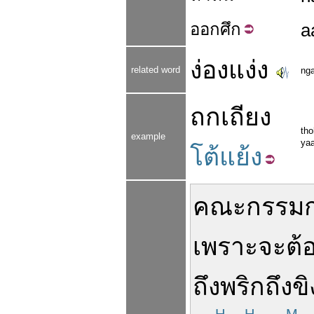
ออก
ศึก
a
ง่องแง่ง
related word
ng
ถกเถียง
th
example
ya
โต้แย้ง
คณะกรรม
เพราะ
จะ
ต้
ถึงพริกถึงขิ