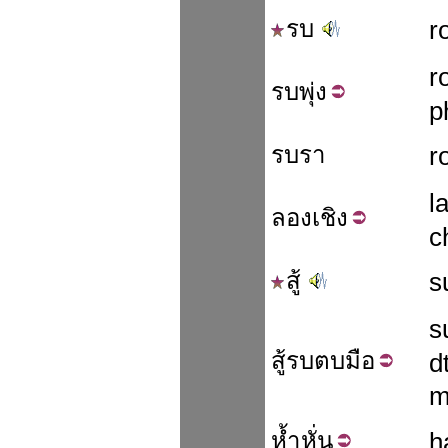
รบ
r
r
รบ
พุ่ง
p
รบรา
r
l
ลอง
เชิง
c
สู้
s
s
สู้รบ
ตบมือ
d
m
ห้ำ
หั่น
h