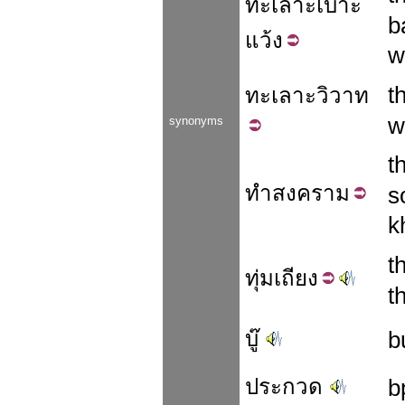
ทะเลาะ
เบาะ
b
แว้ง
w
t
ทะเลาะ
วิวาท
w
synonyms
t
ทำ
สงคราม
s
k
t
ทุ่ม
เถียง
t
บู๊
b
ประกวด
b