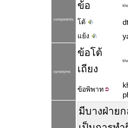
ข้อ
kh
components
โต้
d
แย้ง
y
ข้อโต้
kh
เถียง
synonyms
k
ข้อ
พิพาท
p
มี
บาง
ฝ่าย
ก
เป็น
การ
ทำ