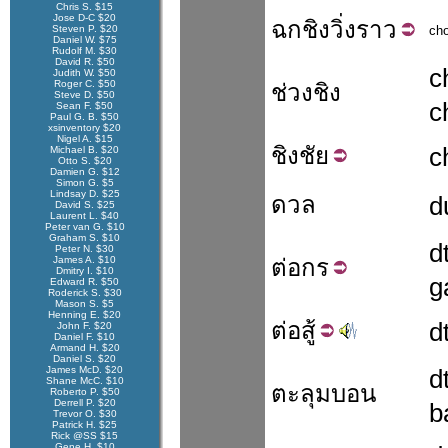
Chris S. $15
Jose D-C $20
ฉกชิง
วิ่งราว
Steven P. $20
ch
Daniel W. $75
Rudolf M. $30
David R. $50
c
Judith W. $50
Roger C. $50
ช่วงชิง
Steve D. $50
c
Sean F. $50
Paul G. B. $50
xsinventory $20
Nigel A. $15
ชิง
ชัย
c
Michael B. $20
Otto S. $20
Damien G. $12
Simon G. $5
Lindsay D. $25
ดวล
d
David S. $25
Laurent L. $40
Peter van G. $10
Graham S. $10
d
Peter N. $30
James A. $10
ต่อ
กร
Dmitry I. $10
g
Edward R. $50
Roderick S. $30
Mason S. $5
Henning E. $20
ต่อ
สู้
d
John F. $20
Daniel F. $10
Armand H. $20
Daniel S. $20
James McD. $20
d
Shane McC. $10
ตะลุมบอน
Roberto P. $50
Derrell P. $20
b
Trevor O. $30
Patrick H. $25
Rick @SS $15
Gene H. $10