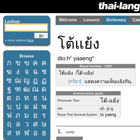
Welcome
Lessons
Dictionary
Cat
Lookup:
โต้แย้ง
» more options
here
Browse
F
H
dto:h
yaaeng
ก
ข
ฃ
ค
ฅ
Royal Institute - 1982
ฆ
ง
จ
ฉ
ช
โต้แย้ง /โต้-แย้ง/
ซ
ฌ
ญ
ฎ
ฏ
[กริยา]
แสดงความเห็นแย้งกัน.
ฐ
ฑ
ฒ
ณ
ด
pronunciation guide
ต
ถ
ท
ธ
น
โต้-แย้ง
Phonemic Thai
บ
ป
ผ
ฝ
พ
tôː jɛ́ːŋ
IPA
ฟ
ภ
ม
ย
ร
to yaeng
Royal Thai General System
ฤ
ล
ว
ศ
ษ
1.
ส
ห
ฬ
อ
ฮ
[verb]