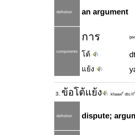
an argument
definition
การ
ga
components
โต้
d
แย้ง
y
ข้อ
โต้แย้ง
3.
F
khaaw
dto:h
dispute; argu
definition