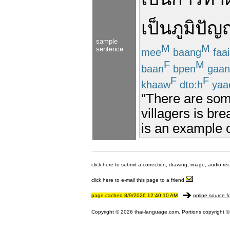
เป็น
ภูมิปั
sample
M
M
sentence
mee
baang
faai
F
M
baan
bpen
gaan
F
F
khaaw
dto:h
yaa
"There are some
villagers is bre
is an example o
click here to submit a correction, drawing, image, audio re
click here to e-mail this page to a friend
page cached 8/9/2026 12:40:10 AM
online source f
Copyright © 2026 thai-language.com. Portions copyright © 