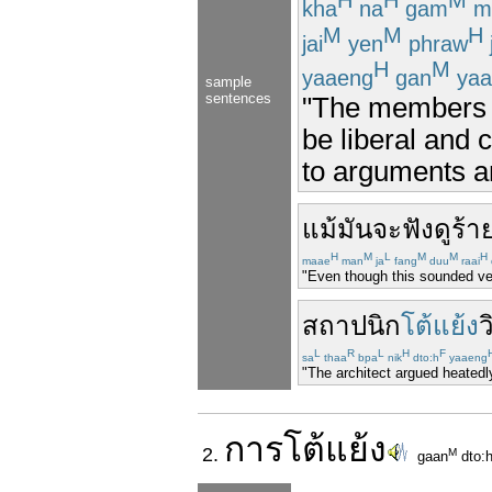
H
H
M
kha
na
gam
m
M
M
H
jai
yen
phraw
H
M
yaaeng
gan
yaa
sample
sentences
"The members o
be liberal and 
to arguments an
แม้
มันจะ
ฟังดู
ร้า
H
M
L
M
M
H
maae
man
ja
fang
duu
raai
"Even though this sounded very
สถาปนิก
โต้แย้ง
ว
L
R
L
H
F
sa
thaa
bpa
nik
dto:h
yaaeng
"The architect argued heatedly
การ
โต้แย้ง
2.
M
gaan
dto: