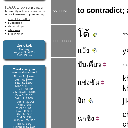
F.A.Q.
Check out the list of
to contradict;
definition
frequently asked questions for
a quick answer to your inquiry
e-mail the author
guestbook
site settings
โต้
site news
dto
bulk lookup
components
Bangkok
แย้ง
y
Sunday
August 9, 2026
2:40:15 pm
ขับ
เคี่ยว
kh
Thanks for your
recent donations!
k
Narisa N. $+++!
John A. $+++!
แข่ง
ขัน
Paul S. $100!
k
Mike A. $100!
Eric B. $100!
John Karl L. $100!
Don S. $100!
จิก
ji
John S. $100!
Peter B. $100!
Ingo B $50
Peter d C $50
Hans G $50
c
Alan M. $50
ฉก
ชิง
Rod S. $50
Wolfgang W. $50
c
Bill O. $70
Ravinder S. $20