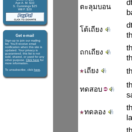
d
Aye A. M. $33
ตะลุมบอน
S. Cummings $25
Will F. $20
b
d
โต้เถียง
t
Get e-mail
Sign-up to join our mail­ing
list. You'll receive e­mail
t
notification when this site is
ถกเถียง
updated. Your privacy is
guaran­teed; this list is not
t
sold, shared, or used for any
other purpose.
Click here
for
more infor­mation.
เถียง
t
To unsubscribe, click
here
.
t
ทด
สอบ
s
t
ทดลอง
l
t