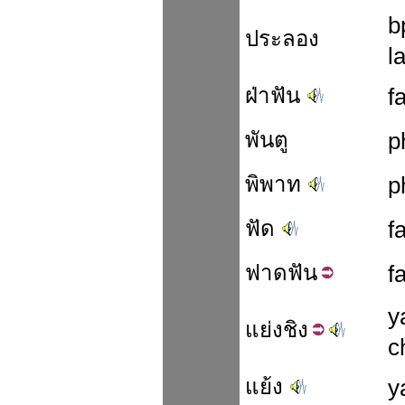
b
ประลอง
l
ฝ่าฟัน
f
พันตู
p
พิพาท
p
ฟัด
fa
ฟาด
ฟัน
f
y
แย่ง
ชิง
c
แย้ง
y