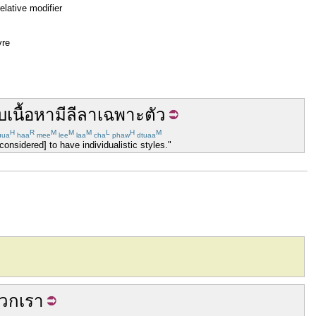
elative modifier
vre
บ
เนื้อหา
มี
ลีลา
เฉพาะ
ตัว
H
R
M
M
M
L
H
M
uua
haa
mee
lee
laa
cha
phaw
dtuaa
nsidered] to have individualistic styles."
วกเรา