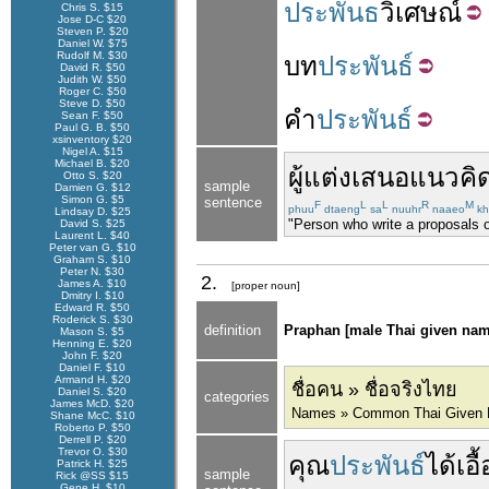
ประพันธ
วิเศษณ์
Chris S. $15
Jose D-C $20
Steven P. $20
Daniel W. $75
Rudolf M. $30
บท
ประพันธ์
David R. $50
Judith W. $50
Roger C. $50
Steve D. $50
คำ
ประพันธ์
Sean F. $50
Paul G. B. $50
xsinventory $20
Nigel A. $15
Michael B. $20
ผู้แต่ง
เสนอ
แนวคิ
Otto S. $20
sample
Damien G. $12
Simon G. $5
sentence
F
L
L
R
M
phuu
dtaeng
sa
nuuhr
naaeo
kh
Lindsay D. $25
"Person who write a proposals o
David S. $25
Laurent L. $40
Peter van G. $10
Graham S. $10
Peter N. $30
2.
James A. $10
[proper noun]
Dmitry I. $10
Edward R. $50
Roderick S. $30
definition
Praphan [male Thai given nam
Mason S. $5
Henning E. $20
John F. $20
Daniel F. $10
Armand H. $20
ชื่อคน » ชื่อจริงไทย
Daniel S. $20
categories
James McD. $20
Names » Common Thai Given
Shane McC. $10
Roberto P. $50
Derrell P. $20
Trevor O. $30
คุณ
ประพันธ์
ได้
เอื้
Patrick H. $25
sample
Rick @SS $15
Gene H. $10