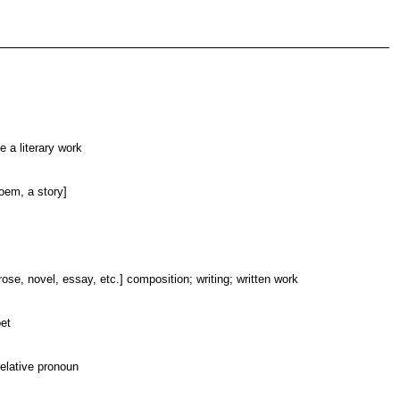
e a literary work
oem, a story]
rose, novel, essay, etc.] composition; writing; written work
oet
elative pronoun