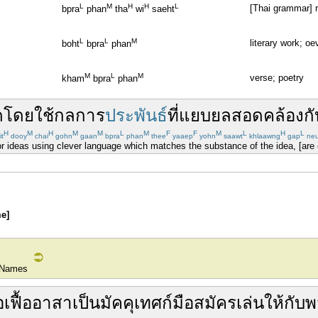
L
M
H
H
L
[Thai grammar] r
bpra
phan
tha
wi
saeht
L
L
M
literary work; oe
boht
bpra
phan
M
L
M
verse; poetry
kham
bpra
phan
ด
โดยใช้
กล
การ
ประพันธ์
ที่
แยบยล
สอดคล้อง
กั
H
M
H
M
M
L
M
F
F
M
L
H
L
it
dooy
chai
gohn
gaan
bpra
phan
thee
yaaep
yohn
saawt
khlaawng
gap
ne
r ideas using clever language which matches the substance of the idea, [are co
e]
 Names
อเฟื้อ
อาสา
เป็น
มัคคุเทศก์
มือสมัครเล่น
ให้
กับ
พ