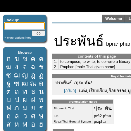
Welcome
L
Lookup:
ประพันธ์
» more options
here
L
bpra
pha
Browse
contents of this page
ก
ข
ฃ
ค
ฅ
1.
to compose; to write; to compile a literar
ฆ
ง
จ
ฉ
ช
2.
Praphan [male Thai given name]
ซ
ฌ
ญ
ฎ
ฏ
Royal Institut
ฐ
ฑ
ฒ
ณ
ด
ประพันธ์ /ปฺระ-พัน/
ต
ถ
ท
ธ
น
[กริยา]
แต่ง
เรียบเรียง
ร้อยกรอง
ผ
,
,
,
บ
ป
ผ
ฝ
พ
pronunciation guide
ฟ
ภ
ม
ย
ร
ปฺระ-พัน
Phonemic Thai
ฤ
ล
ว
ศ
ษ
pràʔ pʰan
IPA
praphan
Royal Thai General System
ส
ห
ฬ
อ
ฮ