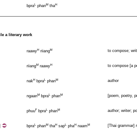
L
M
H
bpra
phan
tha
le a literary work
H
M
to compose; writ
raawy
riiang
M
H
to compose [a p
riiang
raawy
H
L
M
author
nak
bpra
phan
M
L
M
[poem, poetry, p
ngaan
bpra
phan
F
L
M
author; writer; p
phuu
bpra
phan
ม
L
M
H
L
H
M
[Thai grammar] r
bpra
phan
tha
sap
pha
naam