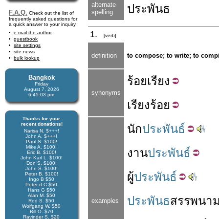
alternate
ประพันธ
spelling
F.A.Q.
Check out the list of
frequently asked questions for
a quick answer to your inquiry
1.
e-mail the author
[verb]
guestbook
site settings
site news
definition
to compose; to write; to compi
bulk lookup
Bangkok
ร้อย
เรียง
Friday
August 7, 2026
synonyms
6:45:03 pm
เรียง
ร้อย
Thanks for your
recent donations!
นัก
ประพันธ์
Narisa N. $+++!
John A. $+++!
Paul S. $100!
Mike A. $100!
งาน
ประพันธ์
Eric B. $100!
John Karl L. $100!
Don S. $100!
John S. $100!
ผู้
ประพันธ์
Peter B. $100!
Ingo B $50
Peter d C $50
Hans G $50
Alan M. $50
ประพันธ
สรรพนา
examples
Rod S. $50
Wolfgang W. $50
Bill O. $70
Ravinder S. $20