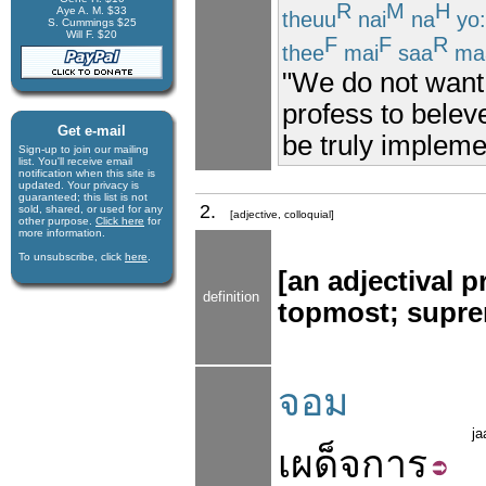
R
M
H
Aye A. M. $33
theuu
nai
na
yo:
S. Cummings $25
Will F. $20
F
F
R
thee
mai
saa
ma
"We do not want 
profess to belev
Get e-mail
be truly impleme
Sign-up to join our mail­ing
list. You'll receive e­mail
notification when this site is
updated. Your privacy is
guaran­teed; this list is not
2.
sold, shared, or used for any
[adjective, colloquial]
other purpose.
Click here
for
more infor­mation.
To unsubscribe, click
here
.
[an adjectival 
definition
topmost; supre
จอม
j
เผด็จการ