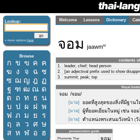
Welcome
Lessons
Dictionary
Cat
Lookup:
จอม
» more options
here
M
jaawm
Browse
contents of
ก
ข
ฃ
ค
ฅ
1.
leader; chief; head person
ฆ
ง
จ
ฉ
ช
2.
[an adjectival prefix used to show disapp
3.
summit; peak; top
ซ
ฌ
ญ
ฎ
ฏ
ฐ
ฑ
ฒ
ณ
ด
Royal Instit
จอม /จอม/
ต
ถ
ท
ธ
น
[นาม]
ยอดที่สูงสุดของสิ่งที่มีฐาน
บ
ป
ผ
ฝ
พ
[นาม]
ผู้ที่ยอดเยี่ยมในหมู่ เช่น จอ
ฟ
ภ
ม
ย
ร
[นาม]
ตำแหน่งพระสนมวังหน้า
วั
(
ฤ
ล
ว
ศ
ษ
ส
ห
ฬ
อ
ฮ
pronunciation guide
จอม
Phonemic Thai