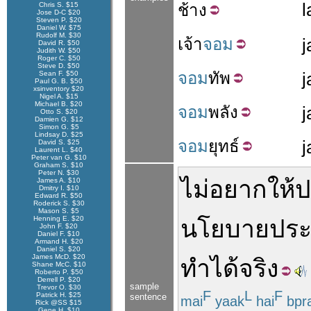
l
Chris S. $15
ช้าง
Jose D-C $20
Steven P. $20
Daniel W. $75
Rudolf M. $30
เจ้า
จอม
j
David R. $50
Judith W. $50
Roger C. $50
Steve D. $50
จอม
ทัพ
Sean F. $50
Paul G. B. $50
xsinventory $20
Nigel A. $15
Michael B. $20
จอม
พลัง
Otto S. $20
Damien G. $12
Simon G. $5
Lindsay D. $25
จอม
ยุทธ์
David S. $25
Laurent L. $40
Peter van G. $10
Graham S. $10
Peter N. $30
ไม่
อยาก
ให้
ป
James A. $10
Dmitry I. $10
Edward R. $50
Roderick S. $30
Mason S. $5
Henning E. $20
นโยบาย
ประ
John F. $20
Daniel F. $10
Armand H. $20
Daniel S. $20
James McD. $20
ทำ
ได้
จริง
Shane McC. $10
Roberto P. $50
Derrell P. $20
sample
Trevor O. $30
F
L
F
Patrick H. $25
sentence
mai
yaak
hai
bpr
Rick @SS $15
Gene H. $10