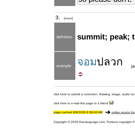
3.
[noun]
summit; peak; 
definition
จอม
ปลวก
example
j
click here to submit a correction, drawing, image, audio re
click here to e-mail this page to a friend
page cached 8/8/2026 8:38:04 AM
online source for
Copyright © 2026 thai-language.com. Portions copyright © 