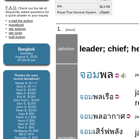
tɕɔːm
IPA
F.A.Q.
Check out the list of
chom
frequently asked questions for
Royal Thai General System
a quick answer to your inquiry
e-mail the author
guestbook
1.
site settings
[noun]
site news
bulk lookup
leader; chief; 
definition
Bangkok
Saturday
August 8, 2026
10:38:09 pm
จอม
พล
j
Thanks for your
recent donations!
Narisa N. $+++!
John A. $+++!
Paul S. $100!
Mike A. $100!
จอม
พล
เรือ
Eric B. $100!
r
John Karl L. $100!
Don S. $100!
John S. $100!
Peter B. $100!
Ingo B $50
จอม
พล
อากาศ
j
Peter d C $50
Hans G $50
Alan M. $50
Rod S. $50
จอม
เสิร์ฟ
พลัง
Wolfgang W. $50
Bill O. $70
examples
Ravinder S. $20