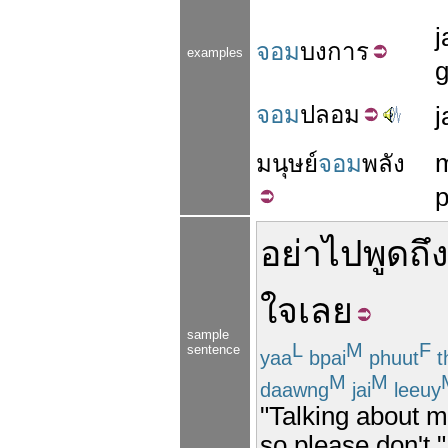
จอม
บงการ
examples
จอม
ปลอม
มนุษย์
จอม
พลัง
อย่า
ไป
พูดถึง
ใจ
เลย
sample
L
M
F
sentence
yaa
bpai
phuut
t
M
M
daawng
jai
leeuy
"Talking about m
so please don't."