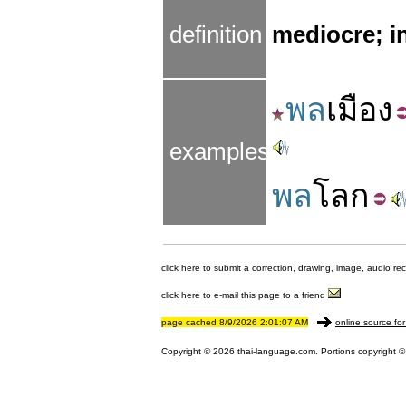
definition
mediocre; in
พล
เมือง
examples
พล
โลก
click here to submit a correction, drawing, image, audio re
click here to e-mail this page to a friend
page cached 8/9/2026 2:01:07 AM
online source for
Copyright © 2026 thai-language.com. Portions copyright © 