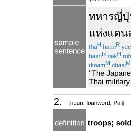
ทหาร
ญี่ปุ
แห่ง
แดน
sample
H
R
tha
haan
yee
sentence
R
H
haan
nak
ro
M
M
dtaam
chaai
"The Japanes
Thai military
2.
[noun, loanword, Pali]
definition
troops; sold