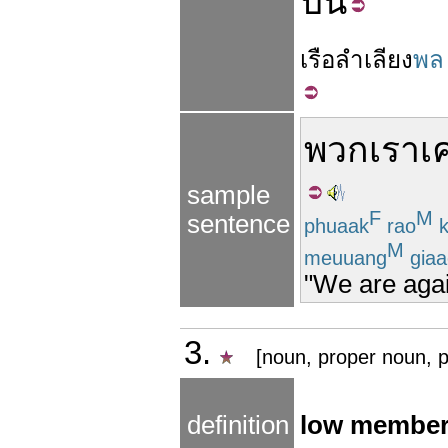
ปืน
เรือ
ลำเลียง
พล
พวกเรา
เ
sample
F
M
sentence
phuaak
rao
k
M
meuuang
giaa
"We are agai
3.
[noun, proper noun, p
definition
low member o