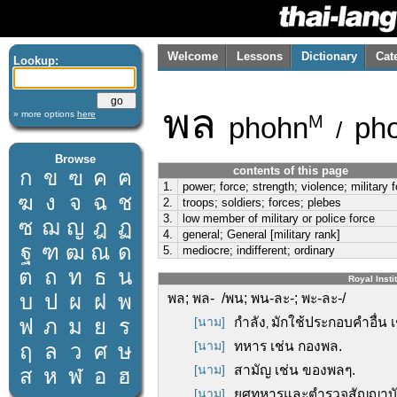
Welcome
Lessons
Dictionary
Cat
Lookup:
พล
» more options
here
phohn
ph
M
/
Browse
contents of this page
ก
ข
ฃ
ค
ฅ
1.
power; force; strength; violence; military 
ฆ
ง
จ
ฉ
ช
2.
troops; soldiers; forces; plebes
3.
low member of military or police force
ซ
ฌ
ญ
ฎ
ฏ
4.
general; General [military rank]
ฐ
ฑ
ฒ
ณ
ด
5.
mediocre; indifferent; ordinary
ต
ถ
ท
ธ
น
Royal Insti
บ
ป
ผ
ฝ
พ
พล; พล- /พน; พน-ละ-; พะ-ละ-/
ฟ
ภ
ม
ย
ร
[นาม]
กำลัง
มักใช้ประกอบคำอื่น 
,
[นาม]
ทหาร เช่น กองพล.
ฤ
ล
ว
ศ
ษ
[นาม]
สามัญ เช่น ของพลๆ.
ส
ห
ฬ
อ
ฮ
[นาม]
ยศทหารและตำรวจสัญญาบ