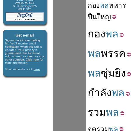
Aye A. M. $33
กอง
พล
ทหาร
S. Cummings $25
Will F. $20
ปืน
ใหญ่
กอง
พล
Get e-mail
Sign-up to join our mail­ing
list. You'll receive e­mail
notification when this site is
พล
พรรค
updated. Your privacy is
guaran­teed; this list is not
sold, shared, or used for any
other purpose.
Click here
for
more infor­mation.
พล
ซุ่มยิง
To unsubscribe, click
here
.
กำลัง
พล
รวม
พล
จุด
รวม
พล