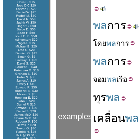
Chris S. $15
Jose D-C $20
Steven P. $20
Daniel W. $75
Rudolf M. $30
David R. $50
พล
การ
Judith W. $50
Roger C. $50
Steve D. $50
Sean F. $50
Paul G. B. $50
xsinventory $20
โดย
พล
การ
Nigel A. $15
Michael B. $20
Otto S. $20
Damien G. $12
Simon G. $5
พล
การ
Lindsay D. $25
David S. $25
Laurent L. $40
Peter van G. $10
Graham S. $10
จอม
พล
เรือ
Peter N. $30
James A. $10
Dmitry I. $10
Edward R. $50
Roderick S. $30
ทุร
พล
Mason S. $5
Henning E. $20
John F. $20
Daniel F. $10
Armand H. $20
Daniel S. $20
examples
เคลื่อน
พล
James McD. $20
Shane McC. $10
Roberto P. $50
Derrell P. $20
Trevor O. $30
Patrick H. $25
Rick @SS $15
Gene H. $10