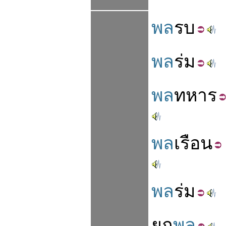
พล
รบ
พล
ร่ม
พล
ทหาร
พล
เรือน
พล
ร่ม
ยก
พล