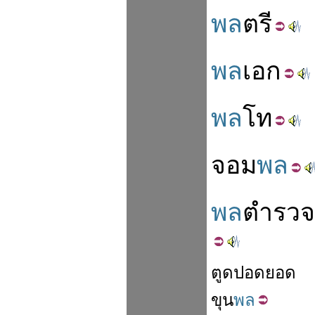
พล
ตรี
พล
เอก
พล
โท
จอม
พล
พล
ตำรวจ
ตูด
ปอด
ยอด
ขุน
พล