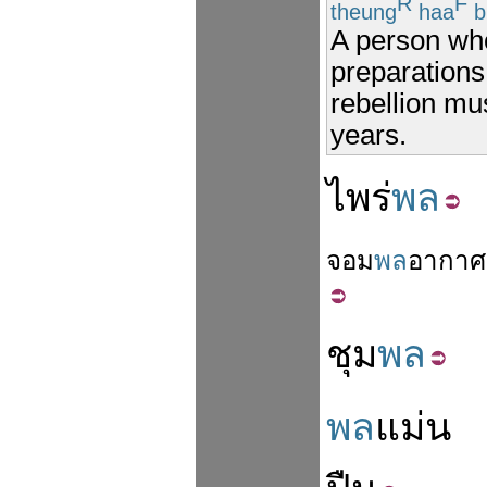
R
F
theung
haa
b
A person wh
preparations 
rebellion mu
years.
ไพร่
พล
จอม
พล
อากาศ
ชุม
พล
พล
แม่น