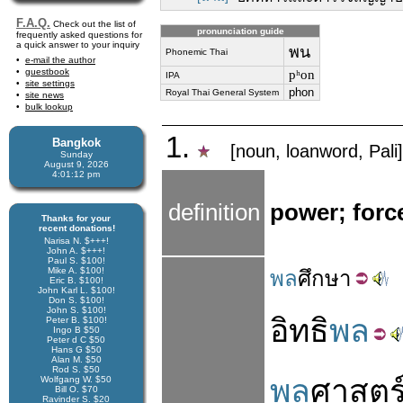
F.A.Q.
Check out the list of
pronunciation guide
frequently asked questions for
a quick answer to your inquiry
พน
Phonemic Thai
e-mail the author
guestbook
pʰon
IPA
site settings
phon
Royal Thai General System
site news
bulk lookup
1.
Bangkok
[noun, loanword, Pali]
Sunday
August 9, 2026
4:01:13 pm
definition
power; force
Thanks for your
recent donations!
Narisa N. $+++!
John A. $+++!
Paul S. $100!
Mike A. $100!
พล
ศึกษา
Eric B. $100!
John Karl L. $100!
Don S. $100!
John S. $100!
อิทธิ
พล
Peter B. $100!
Ingo B $50
Peter d C $50
Hans G $50
Alan M. $50
Rod S. $50
พล
ศาสตร
Wolfgang W. $50
Bill O. $70
Ravinder S. $20