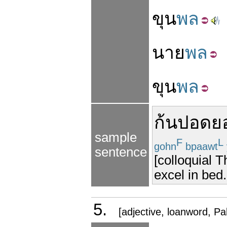
ขุน
พล
นาย
พล
ขุน
พล
ก้นปอด
ย
sample
F
L
gohn
bpaawt
sentence
[colloquial T
excel in bed.
5.
[adjective, loanword, Pal