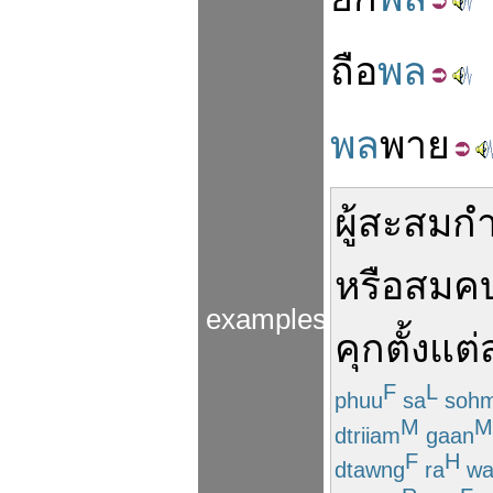
ถือ
พล
พล
พาย
ผู้
สะสม
กำ
หรือ
สมค
examples
คุก
ตั้งแต่
F
L
phuu
sa
soh
M
M
dtriiam
gaan
F
H
dtawng
ra
wa