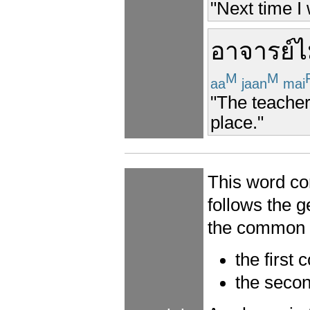
"Next time I 
อาจารย์
ไ
M
M
aa
jaan
mai
"The teacher 
place."
This word co
follows the 
the common c
the first
the seco