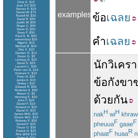
Chris S. $15
Jose D-C $20
Steven P. $20
examples
Daniel W. $75
ข้อ
เฉลย
Rudolf M. $30
David R. $50
Judith W. $50
Roger C. $50
Steve D. $50
Sean F. $50
Paul G. B. $50
คำ
เฉลย
xsinventory $20
Nigel A. $15
Michael B. $20
Otto S. $20
Damien G. $12
Simon G. $5
Lindsay D. $25
นักวิเครา
David S. $25
Laurent L. $40
Peter van G. $10
Graham S. $10
Peter N. $30
ข้อกังขา
James A. $10
Dmitry I. $10
Edward R. $50
Roderick S. $30
Mason S. $5
ด้วยกัน
Henning E. $20
John F. $20
Daniel F. $10
Armand H. $20
H
H
Daniel S. $20
nak
wi
khraw
James McD. $20
Shane McC. $10
F
F
Roberto P. $50
pheuua
gaae
Derrell P. $20
Trevor O. $30
F
R
Patrick H. $25
phaat
huaa
n
Rick @SS $15
Gene H. $10