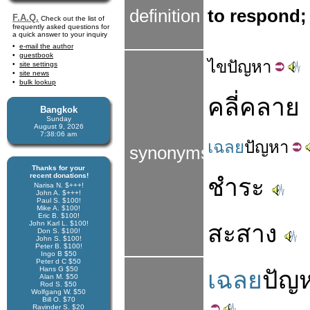
definition
to respond;
F.A.Q.
Check out the list of
frequently asked questions for
a quick answer to your inquiry
e-mail the author
guestbook
ไข
ปัญหา
site settings
site news
bulk lookup
คลี่คลาย
Bangkok
Sunday
August 9, 2026
7:38:06 am
เฉลย
ปัญหา
synonyms
Thanks for your
recent donations!
ชำระ
Narisa N. $+++!
John A. $+++!
Paul S. $100!
Mike A. $100!
Eric B. $100!
John Karl L. $100!
สะสาง
Don S. $100!
John S. $100!
Peter B. $100!
Ingo B $50
Peter d C $50
Hans G $50
เฉลย
ปัญ
Alan M. $50
Rod S. $50
Wolfgang W. $50
Bill O. $70
Ravinder S. $20