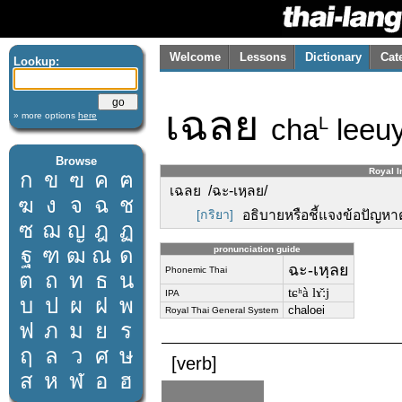
Welcome
Lessons
Dictionary
Cat
Lookup:
เฉลย
» more options
here
cha
leeu
L
Browse
Royal I
ก
ข
ฃ
ค
ฅ
เฉลย /ฉะ-เหฺลย/
ฆ
ง
จ
ฉ
ช
[กริยา]
อธิบายหรือชี้แจงข้อปัญหา
ซ
ฌ
ญ
ฎ
ฏ
ฐ
ฑ
ฒ
ณ
ด
pronunciation guide
ฉะ-เหฺลย
Phonemic Thai
ต
ถ
ท
ธ
น
tɕʰà lɤ̌ːj
IPA
บ
ป
ผ
ฝ
พ
chaloei
Royal Thai General System
ฟ
ภ
ม
ย
ร
ฤ
ล
ว
ศ
ษ
[verb]
ส
ห
ฬ
อ
ฮ