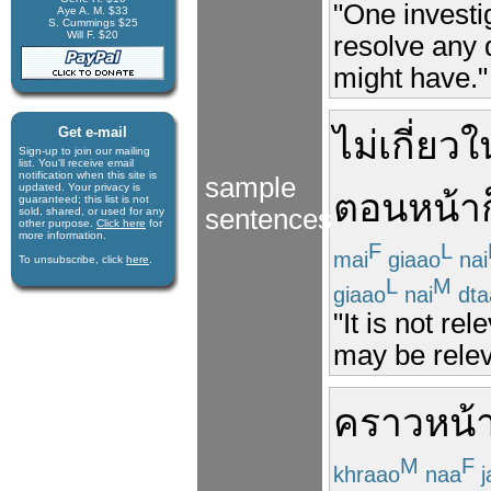
"One investig
Aye A. M. $33
S. Cummings $25
Will F. $20
resolve any 
might have."
Get e-mail
ไม่เกี่ยว
ใ
Sign-up to join our mail­ing
list. You'll receive e­mail
notification when this site is
sample
updated. Your privacy is
ตอน
หน้า
guaran­teed; this list is not
sentences
sold, shared, or used for any
other purpose.
Click here
for
more infor­mation.
F
L
mai
giaao
nai
To unsubscribe, click
here
.
L
M
giaao
nai
dta
"It is not re
may be releva
คราวหน้
M
F
khraao
naa
j