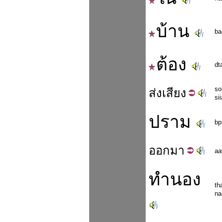
บ้าน
ba
ต้อง
dt
so
ส่ง
เสียง
si
ปราม
bp
ออก
มา
aa
ทำนอง
th
na