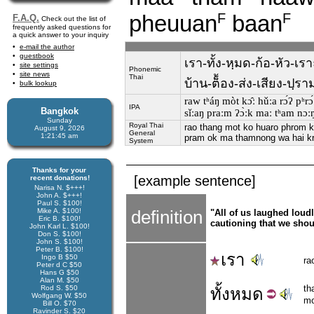
pheuuan
baan
F
F
F.A.Q.
Check out the list of
frequently asked questions for
a quick answer to your inquiry
e-mail the author
guestbook
เรา-ทั้ง-หฺมด-ก้อ-หัว-เรา
site settings
Phonemic
site news
Thai
บ้าน-ต็้อง-ส่ง-เสียง-ปฺร
bulk lookup
raw tʰáŋ mòt kɔ̂ː hǔːa rɔ́ʔ pʰrɔ
IPA
Bangkok
sǐːaŋ praːm ʔɔ̀ːk maː tʰam nɔːŋ
Sunday
Royal Thai
rao thang mot ko huaro phrom k
August 9, 2026
General
1:21:46 am
pram ok ma thamnong wa hai kr
System
Thanks for your
[example sentence]
recent donations!
Narisa N. $+++!
John A. $+++!
Paul S. $100!
Mike A. $100!
definition
"All of us laughed loud
Eric B. $100!
cautioning that we shou
John Karl L. $100!
Don S. $100!
John S. $100!
Peter B. $100!
เรา
Ingo B $50
ra
Peter d C $50
Hans G $50
Alan M. $50
th
Rod S. $50
ทั้ง
หมด
Wolfgang W. $50
mo
Bill O. $70
Ravinder S. $20