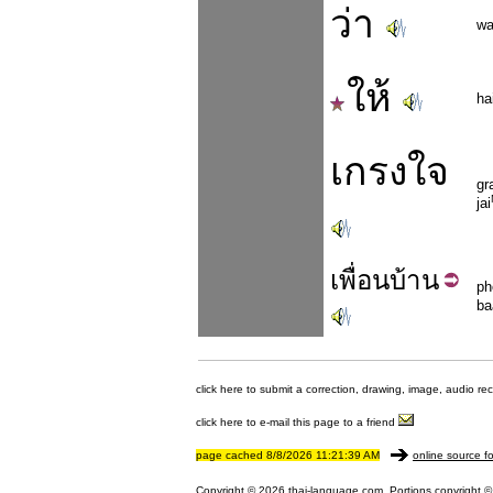
ว่า
w
ให้
ha
เกรงใจ
gr
jai
เพื่อน
บ้าน
ph
ba
click here to submit a correction, drawing, image, audio re
click here to e-mail this page to a friend
page cached 8/8/2026 11:21:39 AM
online source fo
Copyright © 2026 thai-language.com. Portions copyright © 