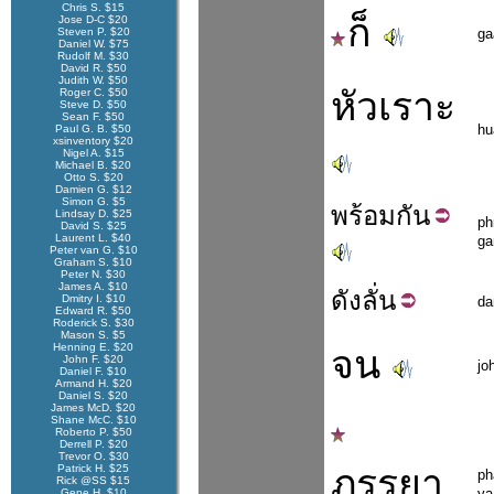
Chris S. $15
ก็
Jose D-C $20
Steven P. $20
ga
Daniel W. $75
Rudolf M. $30
David R. $50
Judith W. $50
หัวเราะ
Roger C. $50
Steve D. $50
Sean F. $50
hu
Paul G. B. $50
xsinventory $20
Nigel A. $15
Michael B. $20
Otto S. $20
Damien G. $12
Simon G. $5
พร้อม
กัน
Lindsay D. $25
ph
David S. $25
Laurent L. $40
ga
Peter van G. $10
Graham S. $10
Peter N. $30
James A. $10
ดัง
ลั่น
Dmitry I. $10
da
Edward R. $50
Roderick S. $30
Mason S. $5
Henning E. $20
จน
John F. $20
jo
Daniel F. $10
Armand H. $20
Daniel S. $20
James McD. $20
Shane McC. $10
Roberto P. $50
Derrell P. $20
Trevor O. $30
Patrick H. $25
ภรรยา
ph
Rick @SS $15
Gene H. $10