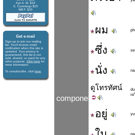
ya
Aye A. M. $33
S. Cummings $25
Will F. $20
ผม
p
Get e-mail
Sign-up to join our mail­ing
list. You'll receive e­mail
ซึ่ง
notification when this site is
se
updated. Your privacy is
guaran­teed; this list is not
sold, shared, or used for any
other purpose.
Click here
for
more infor­mation.
นั่ง
na
To unsubscribe, click
here
.
ดู
โทรทัศน์
du
ra
components
อยู่
yu
ใน
na