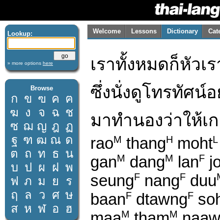
Welcome
Lessons
Dictionary
Cat
Lookup:
เราทั้งหมดก็หัวเ
» more options
here
ซึ่งนั่งดูโทรทัศน
Browse
ก
ข
ฃ
ค
ฅ
ฆ
ง
จ
ฉ
ช
มาทำนองว่าให้เก
ซ
ฌ
ญ
ฎ
ฏ
ฐ
ฑ
ฒ
ณ
ด
rao
thang
moht
M
H
L
ต
ถ
ท
ธ
น
gan
dang
lan
j
M
M
F
บ
ป
ผ
ฝ
พ
seung
nang
duu
F
F
ฟ
ภ
ม
ย
ร
ฤ
ล
ว
ศ
ษ
baan
dtawng
so
F
F
ส
ห
ฬ
อ
ฮ
maa
tham
naaw
M
M