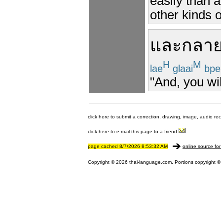
easily than a
other kinds 
และ
กลาย
H
M
lae
glaai
bpe
"And, you wi
click here to submit a correction, drawing, image, audio re
click here to e-mail this page to a friend
page cached 8/7/2026 8:53:32 AM
online source for
Copyright © 2026 thai-language.com. Portions copyright © 