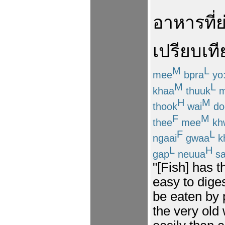
อาหาร
ที่
ย
เปรียบเท
M
L
mee
bpra
yo:
M
L
khaa
thuuk
m
H
M
thook
wai
do
F
M
thee
mee
kh
F
L
ngaai
gwaa
k
L
H
gap
neuua
sa
"[Fish] has th
easy to diges
be eaten by 
the very old