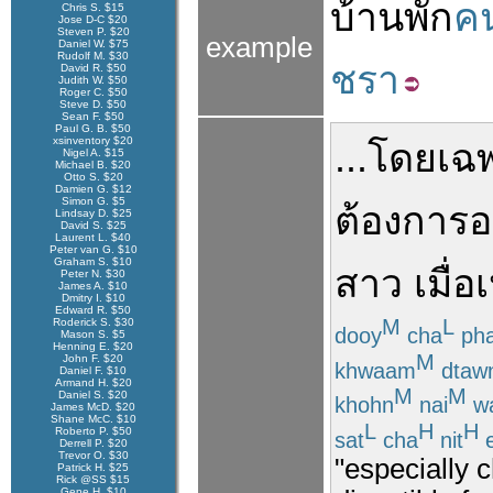
บ้านพัก
ค
Chris S. $15
Jose D-C $20
Steven P. $20
example
Daniel W. $75
Rudolf M. $30
ชรา
David R. $50
Judith W. $50
Roger C. $50
Steve D. $50
Sean F. $50
Paul G. B. $50
xsinventory $20
...
โดยเฉ
Nigel A. $15
Michael B. $20
Otto S. $20
Damien G. $12
Simon G. $5
ต้องการ
อ
Lindsay D. $25
David S. $25
Laurent L. $40
Peter van G. $10
Graham S. $10
สาว
เมื่อ
Peter N. $30
James A. $10
Dmitry I. $10
Edward R. $50
M
L
Roderick S. $30
dooy
cha
ph
Mason S. $5
Henning E. $20
M
John F. $20
khwaam
dtaw
Daniel F. $10
Armand H. $20
M
M
Daniel S. $20
khohn
nai
wa
James McD. $20
Shane McC. $10
L
H
H
Roberto P. $50
sat
cha
nit
e
Derrell P. $20
Trevor O. $30
"especially 
Patrick H. $25
Rick @SS $15
Gene H. $10