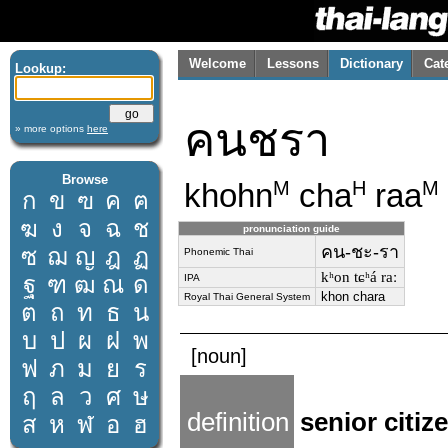
Welcome
Lessons
Dictionary
Cat
Lookup:
คนชรา
» more options
here
Browse
khohn
cha
raa
M
H
M
ก
ข
ฃ
ค
ฅ
ฆ
ง
จ
ฉ
ช
pronunciation guide
คน-ชะ-รา
ซ
ฌ
ญ
ฎ
ฏ
Phonemic Thai
kʰon tɕʰá raː
ฐ
ฑ
ฒ
ณ
ด
IPA
khon chara
Royal Thai General System
ต
ถ
ท
ธ
น
บ
ป
ผ
ฝ
พ
[noun]
ฟ
ภ
ม
ย
ร
ฤ
ล
ว
ศ
ษ
definition
senior citiz
ส
ห
ฬ
อ
ฮ