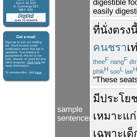
digestible f
Aye A. M. $33
S. Cummings $25
easily digest
Will F. $20
ที่นั่ง
ตรงนี
Get e-mail
Sign-up to join our mail­ing
คนชรา
เท
list. You'll receive e­mail
notification when this site is
updated. Your privacy is
guaran­teed; this list is not
F
F
sold, shared, or used for any
thee
nang
dt
other purpose.
Click here
for
more infor­mation.
H
L
phik
soo
lae
To unsubscribe, click
here
.
"These seats
มีประโยช
sample
เหมาะ
แก่
sentences
เฉพาะ
เด็