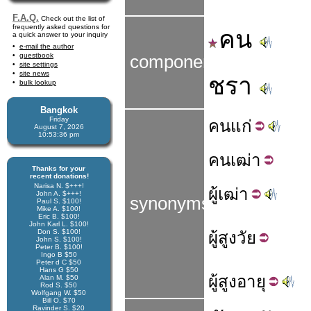
F.A.Q.
Check out the list of
frequently asked questions for
คน
a quick answer to your inquiry
e-mail the author
guestbook
components
site settings
site news
ชรา
bulk lookup
Bangkok
Friday
คน
แก่
August 7, 2026
10:53:37 pm
คน
เฒ่า
Thanks for your
recent donations!
Narisa N. $+++!
ผู้
เฒ่า
John A. $+++!
synonyms
Paul S. $100!
Mike A. $100!
Eric B. $100!
John Karl L. $100!
Don S. $100!
ผู้
สูงวัย
John S. $100!
Peter B. $100!
Ingo B $50
Peter d C $50
Hans G $50
ผู้
สูง
อายุ
Alan M. $50
Rod S. $50
Wolfgang W. $50
Bill O. $70
Ravinder S. $20