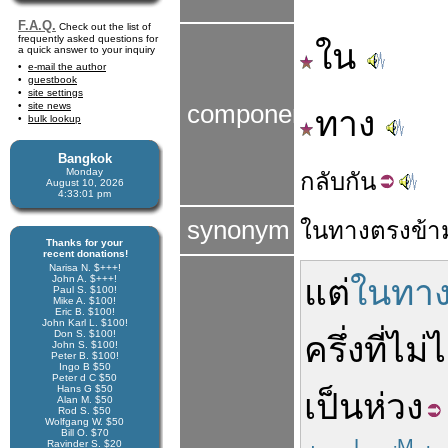
F.A.Q.
Check out the list of
frequently asked questions for
ใน
a quick answer to your inquiry
e-mail the author
guestbook
site settings
site news
components
ทาง
bulk lookup
Bangkok
Monday
กลับ
กัน
August 10, 2026
4:33:01 pm
synonym
ใน
ทาง
ตรงข้า
Thanks for your
recent donations!
Narisa N. $+++!
John A. $+++!
แต่
ในทาง
Paul S. $100!
Mike A. $100!
Eric B. $100!
John Karl L. $100!
Don S. $100!
ครึ่ง
ที่
ไม่ไ
John S. $100!
Peter B. $100!
Ingo B $50
Peter d C $50
Hans G $50
เป็นห่วง
Alan M. $50
Rod S. $50
Wolfgang W. $50
Bill O. $70
L
M
Ravinder S. $20