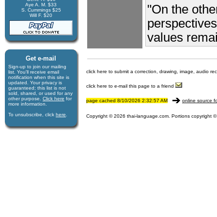
Aye A. M. $33
"On the othe
S. Cummings $25
Will F. $20
perspectives
values remai
Get e-mail
Sign-up to join our mail­ing
click here to submit a correction, drawing, image, audio re
list. You'll receive e­mail
notification when this site is
updated. Your privacy is
click here to e-mail this page to a friend
guaran­teed; this list is not
sold, shared, or used for any
other purpose.
Click here
for
page cached 8/10/2026 2:32:57 AM
online source f
more infor­mation.
To unsubscribe, click
here
.
Copyright © 2026 thai-language.com. Portions copyright © 