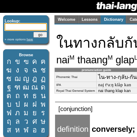
Welcome
Lessons
Dictionary
Cat
Lookup:
ในทางกลับกั
» more options
here
Browse
nai
thaang
glap
M
M
ก
ข
ฃ
ค
ฅ
ฆ
ง
จ
ฉ
ช
pronunciation guide
ไน-ทาง-กฺลับ-กัน
ซ
ฌ
ญ
ฎ
ฏ
Phonemic Thai
naj tʰaːŋ klàp kan
ฐ
ฑ
ฒ
ณ
ด
IPA
nai thang klap kan
Royal Thai General System
ต
ถ
ท
ธ
น
บ
ป
ผ
ฝ
พ
[conjunction]
ฟ
ภ
ม
ย
ร
ฤ
ล
ว
ศ
ษ
definition
conversely;
ส
ห
ฬ
อ
ฮ