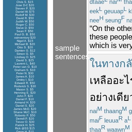
dtaae
nai
tha
Chris S. $15
Jose D-C $20
L
L
Steven P. $20
eek
geuuap
k
Daniel W. $75
Rudolf M. $30
H
F
David R. $50
nee
seung
n
Judith W. $50
Roger C. $50
"On the othe
Steve D. $50
Sean F. $50
these people
Paul G. B. $50
xsinventory $20
Nigel A. $15
which is ver
Michael B. $20
sample
Otto S. $20
Damien G. $12
Simon G. $5
sentences
Lindsay D. $25
ในทางกลั
David S. $25
Laurent L. $40
Peter van G. $10
Graham S. $10
Peter N. $30
เหลือ
อะไ
James A. $10
Dmitry I. $10
Edward R. $50
Roderick S. $30
Mason S. $5
Henning E. $20
อย่างเดีย
John F. $20
Daniel F. $10
Armand H. $20
Daniel S. $20
M
M
James McD. $20
nai
thaang
g
Shane McC. $10
Roberto P. $50
F
R
L
Derrell P. $20
mai
leuua
a
Trevor O. $30
Patrick H. $25
R
M
thaa
waawn
Rick @SS $15
Gene H. $10