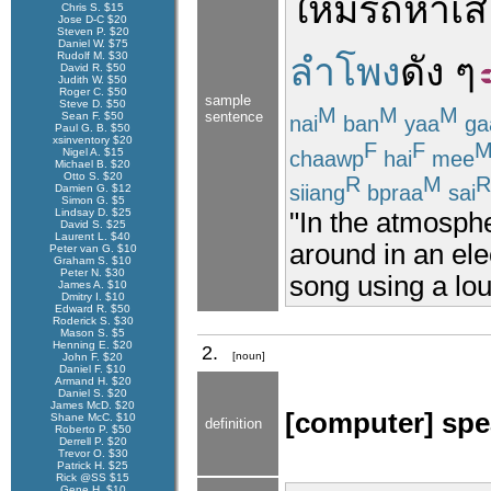
ให้
มี
รถ
หาเส
Chris S. $15
Jose D-C $20
Steven P. $20
Daniel W. $75
Rudolf M. $30
ลำโพง
ดัง
ๆ
David R. $50
Judith W. $50
Roger C. $50
sample
Steve D. $50
M
M
M
sentence
Sean F. $50
nai
ban
yaa
ga
Paul G. B. $50
xsinventory $20
F
F
Nigel A. $15
chaawp
hai
mee
Michael B. $20
Otto S. $20
R
M
R
siiang
bpraa
sai
Damien G. $12
Simon G. $5
Lindsay D. $25
"In the atmosphe
David S. $25
Laurent L. $40
around in an ele
Peter van G. $10
Graham S. $10
Peter N. $30
song using a lo
James A. $10
Dmitry I. $10
Edward R. $50
Roderick S. $30
Mason S. $5
Henning E. $20
2.
[noun]
John F. $20
Daniel F. $10
Armand H. $20
Daniel S. $20
James McD. $20
[computer] spe
Shane McC. $10
definition
Roberto P. $50
Derrell P. $20
Trevor O. $30
Patrick H. $25
Rick @SS $15
Gene H. $10