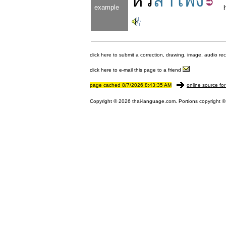
หัว
ลำโพง
example
click here to submit a correction, drawing, image, audio re
click here to e-mail this page to a friend
page cached 8/7/2026 8:43:35 AM
online source for
Copyright © 2026 thai-language.com. Portions copyright © 