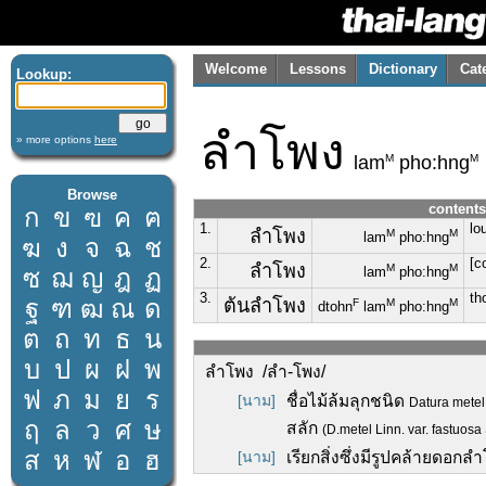
Welcome
Lessons
Dictionary
Cat
Lookup:
ลำโพง
» more options
here
M
M
lam
pho:hng
Browse
contents
ก
ข
ฃ
ค
ฅ
1.
lo
ลำโพง
M
M
lam
pho:hng
ฆ
ง
จ
ฉ
ช
2.
[c
ลำโพง
M
M
ซ
ฌ
ญ
ฎ
ฏ
lam
pho:hng
3.
th
ฐ
ฑ
ฒ
ณ
ด
ต้นลำโพง
F
M
M
dtohn
lam
pho:hng
ต
ถ
ท
ธ
น
บ
ป
ผ
ฝ
พ
ลำโพง /ลำ-โพง/
ฟ
ภ
ม
ย
ร
[นาม]
ชื่อไม้ล้มลุกชนิด
Datura metel
ฤ
ล
ว
ศ
ษ
สลัก
(D.metel Linn. var. fastuosa 
ส
ห
ฬ
อ
ฮ
[นาม]
เรียกสิ่งซึ่งมีรูปคล้ายดอกล