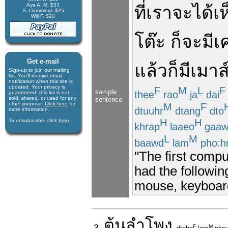
Aye A. M. $33
ที่
เรา
จะ
ได้
เ
S. Cummings $25
Will F. $20
โต๊ะ
ก็
จะ
มี
เค
Get e-mail
แล้วก็
มี
เมาส
Sign-up to join our mail­ing
list. You'll receive e­mail
notification when this site is
updated. Your privacy is
F
M
L
F
sample
thee
rao
ja
dai
guaran­teed; this list is not
sold, shared, or used for any
sentence
other purpose.
Click here
for
M
F
dtuuhr
dtang
dto
more infor­mation.
H
H
To unsubscribe, click
here
.
khrap
laaeo
gaa
L
M
baawd
lam
pho:h
"The first comp
had the followin
mouse, keyboard
ต้น
ลำโพง
3.
F
M