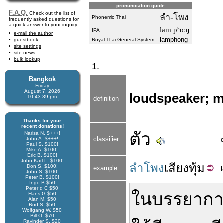
pronunciation guide
F.A.Q.
Check out the list of
ลำ-โพง
Phonemic Thai
frequently asked questions for
a quick answer to your inquiry
lam pʰoːŋ
IPA
e-mail the author
lamphong
guestbook
Royal Thai General System
site settings
site news
bulk lookup
1.
Bangkok
Friday
August 7, 2026
loudspeaker; 
10:43:39 pm
definition
Thanks for your
recent donations!
ตัว
Narisa N. $+++!
classifier
John A. $+++!
Paul S. $100!
Mike A. $100!
Eric B. $100!
John Karl L. $100!
ลำโพง
เสียง
ทุ้ม
Don S. $100!
example
John S. $100!
Peter B. $100!
Ingo B $50
Peter d C $50
ใน
บรรยาก
Hans G $50
Alan M. $50
Rod S. $50
Wolfgang W. $50
Bill O. $70
Ravinder S. $20