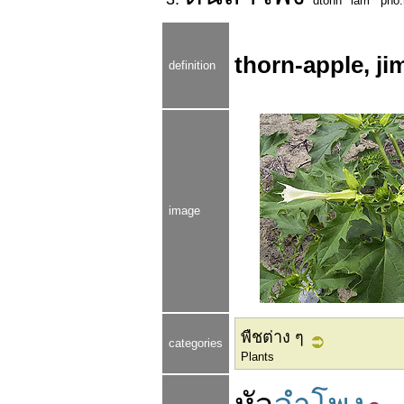
dtohn
lam
pho:
thorn-apple, j
definition
image
พืชต่าง ๆ
categories
Plants