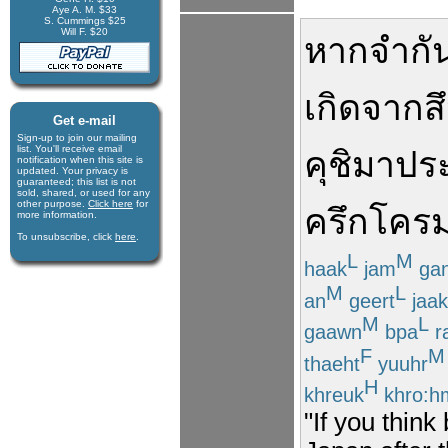
Aye A. M. $33
S. Cummings $25
Will F. $20
หาก
จำ
กั
เกิดจาก
ส
Get e-mail
Sign-up to join our mail­ing
list. You'll receive e­mail
คุชิมา
ปร
notification when this site is
updated. Your privacy is
guaran­teed; this list is not
sold, shared, or used for any
other purpose.
Click here
for
ครึกโคร
more infor­mation.
To unsubscribe, click
here
.
L
M
haak
jam
ga
M
L
an
geert
jaak
M
L
gaawn
bpa
r
F
M
thaeht
yuuhr
H
khreuk
khro:h
"If you think