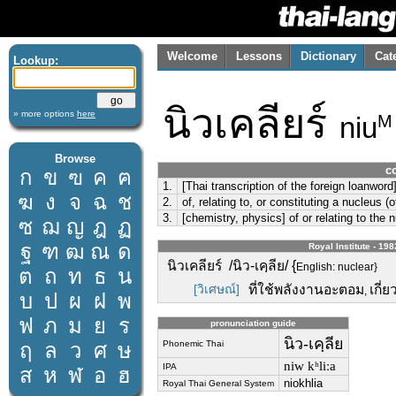
Welcome
Lessons
Dictionary
Cat
Lookup:
นิวเคลียร์
» more options
here
niu
M
Browse
c
ก
ข
ฃ
ค
ฅ
1.
[Thai transcription of the foreign loanword
ฆ
ง
จ
ฉ
ช
2.
of, relating to, or constituting a nucleus (of
3.
[chemistry, physics] of or relating to the 
ซ
ฌ
ญ
ฎ
ฏ
ฐ
ฑ
ฒ
ณ
ด
Royal Institute - 198
นิวเคลียร์ /นิว-เคฺลีย/ {
English: nuclear}
ต
ถ
ท
ธ
น
[วิเศษณ์]
ที่ใช้พลังงานอะตอม
เกี่
,
บ
ป
ผ
ฝ
พ
ฟ
ภ
ม
ย
ร
pronunciation guide
นิว-เคฺลีย
ฤ
ล
ว
ศ
ษ
Phonemic Thai
niw kʰliːa
IPA
ส
ห
ฬ
อ
ฮ
niokhlia
Royal Thai General System