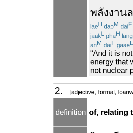
พลังงาน
H
M
F
lae
dao
dai
L
H
jaak
pha
lang
M
F
L
an
dai
gaae
"And it is not
energy that 
not nuclear 
2.
[adjective, formal, loan
definition
of, relating 