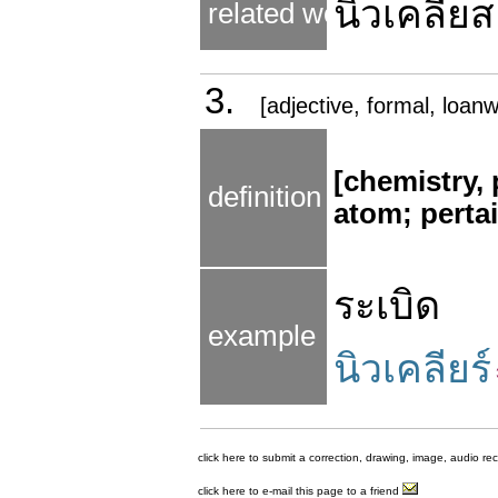
นิวเคลียส
related word
3.
[adjective, formal, loan
[chemistry, 
definition
atom; pertai
ระเบิด
example
นิวเคลียร์
click here to submit a correction, drawing, image, audio re
click here to e-mail this page to a friend