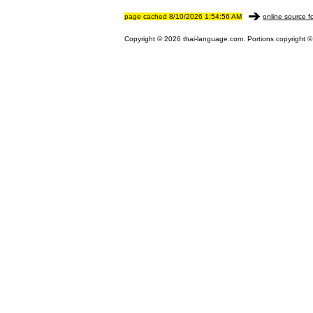
page cached 8/10/2026 1:54:56 AM
online source f
Copyright © 2026 thai-language.com. Portions copyright © 