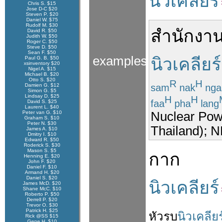
นิวเคลียร์
Chris S. $15
Jose D-C $20
Steven P. $20
Daniel W. $75
Rudolf M. $30
สำนักงา
David R. $50
Judith W. $50
Roger C. $50
Steve D. $50
Sean F. $50
examples
นิวเคลียร์
Paul G. B. $50
xsinventory $20
Nigel A. $15
Michael B. $20
Otto S. $20
R
H
sam
nak
nga
Damien G. $12
Simon G. $5
Lindsay D. $25
H
H
faa
pha
lang
David S. $25
Laurent L. $40
Peter van G. $10
Nuclear Pow
Graham S. $10
Peter N. $30
Thailand);
James A. $10
Dmitry I. $10
Edward R. $50
Roderick S. $30
Mason S. $5
กาก
Henning E. $20
John F. $20
Daniel F. $10
Armand H. $20
Daniel S. $20
นิวเคลียร์
James McD. $20
Shane McC. $10
Roberto P. $50
Derrell P. $20
Trevor O. $30
Patrick H. $25
หัวรบ
นิวเคลียร
Rick @SS $15
Gene H. $10