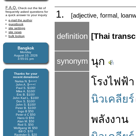
F.A.Q.
Check out the list of
1.
frequently asked questions for
[adjective, formal, loan
a quick answer to your inquiry
e-mail the author
guestbook
site settings
site news
definition
[Thai transc
bulk lookup
Bangkok
Monday
August 10, 2026
นุก
synonym
3:55:02 pm
Thanks for your
recent donations!
โรง
ไฟฟ้า
Narisa N. $+++!
John A. $+++!
Paul S. $100!
Mike A. $100!
Eric B. $100!
นิวเคลียร์
John Karl L. $100!
Don S. $100!
John S. $100!
Peter B. $100!
Ingo B $50
Peter d C $50
พลังงาน
Hans G $50
Alan M. $50
Rod S. $50
Wolfgang W. $50
Bill O. $70
Ravinder S. $20