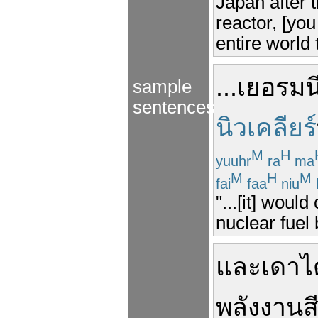
Japan after 
reactor, [yo
entire world t
...
เยอรมน
sample
sentences
นิวเคลียร์
M
H
yuuhr
ra
ma
M
H
M
fai
faa
niu
k
"...[it] woul
nuclear fuel
และ
เดา
ไ
พลังงาน
ส