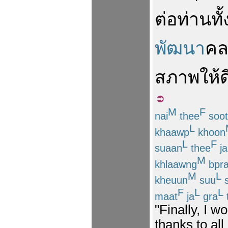
ต่อ
ท่านทั
พัฒนา
คล
สภาพ
ให้
ด
M
F
nai
thee
soot
L
khaawp
khoon
L
F
suaan
thee
ja
M
khlaawng
bpr
M
L
kheuun
suu
F
L
L
maat
ja
gra
"Finally, I w
thanks to all