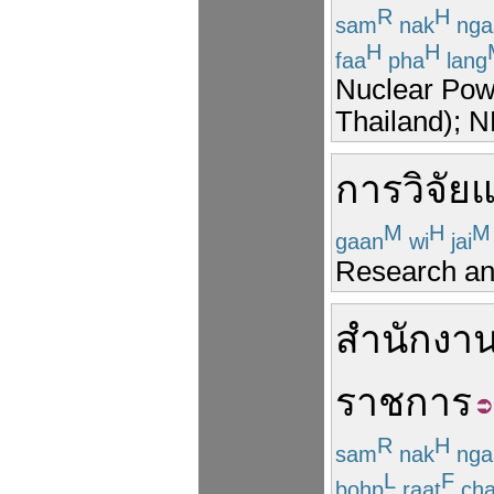
R
H
sam
nak
nga
H
H
faa
pha
lang
Nuclear Pow
Thailand);
การ
วิจัย
M
H
M
gaan
wi
jai
Research a
สำนักงา
ราชการ
R
H
sam
nak
nga
L
F
bohp
raat
ch