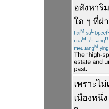
อสังหาริม
ใด ๆ
ที่ผ
M
L
hai
sa
bpeet
M
L
R
naa
a
sang
M
meuuang
ying
The “high-spe
estate and u
past.
เพราะ
ไม่
เมือง
หนึ่ง