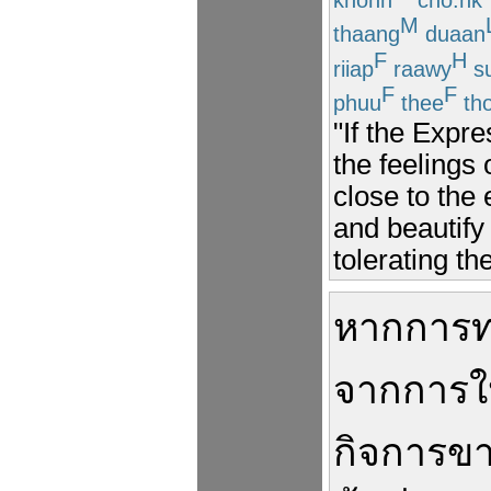
M
thaang
duaan
F
H
riiap
raawy
s
F
F
phuu
thee
th
"If the Expr
the feelings
close to the
and beautify
tolerating the
หาก
การท
จาก
การ
ใ
กิจการ
ขา