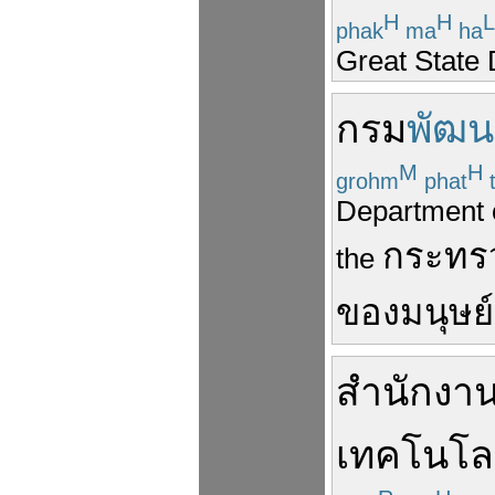
H
H
L
phak
ma
ha
Great State
กรม
พัฒน
M
H
grohm
phat
Department o
กระทร
the
ของ
มนุษย์
สำนักงา
เทคโนโล