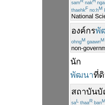
R
H
sam
nak
nga
F
M
thaehk
no:h
l
National Sc
องค์กร
พั
M
M
ohng
gaawn
non-governm
นัก
พัฒนา
ที่ด
สถาบัน
บ
L
R
sa
thaa
ban