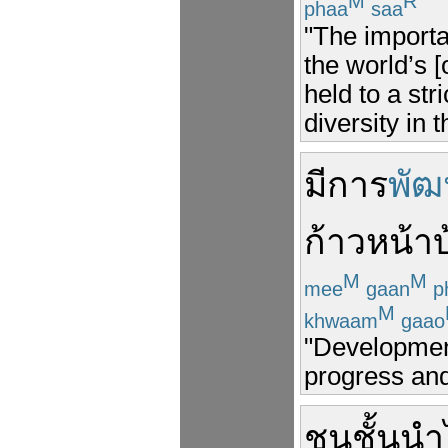
M
R
phaa
saa
"The importa
the world’s [
held to a stri
diversity in 
มี
การ
พัฒ
ก้าวหน้า
บ
M
M
mee
gaan
p
M
khwaam
gaao
"Development
progress and
ชนชั้นนำ