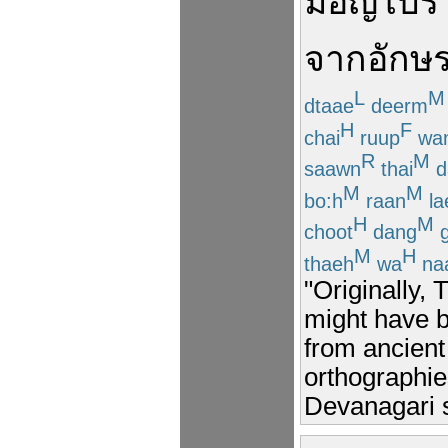
มอญ
โบร
จาก
อักษ
L
M
dtaae
deerm
H
F
chai
ruup
wa
R
M
saawn
thai
d
M
M
bo:h
raan
la
H
M
choot
dang
g
M
H
thaeh
wa
na
"Originally, 
might have 
from ancien
orthographie
Devanagari s