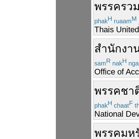
พรรค
รว
H
M
phak
ruaam
Thais Unite
สำนักงา
R
H
sam
nak
nga
Office of Ac
พรรค
ชาต
H
F
phak
chaat
th
National De
พรรค
มห
ร