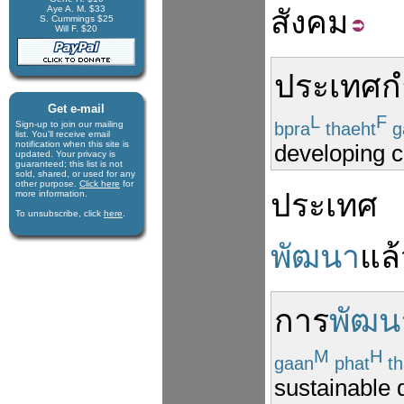
Aye A. M. $33
สังคม
S. Cummings $25
Will F. $20
ประเทศ
ก
Get e-mail
L
F
bpra
thaeht
g
Sign-up to join our mail­ing
list. You'll receive e­mail
notification when this site is
developing c
updated. Your privacy is
guaran­teed; this list is not
sold, shared, or used for any
other purpose.
Click here
for
ประเทศ
more infor­mation.
To unsubscribe, click
here
.
พัฒนา
แล้
การ
พัฒน
M
H
gaan
phat
th
sustainable