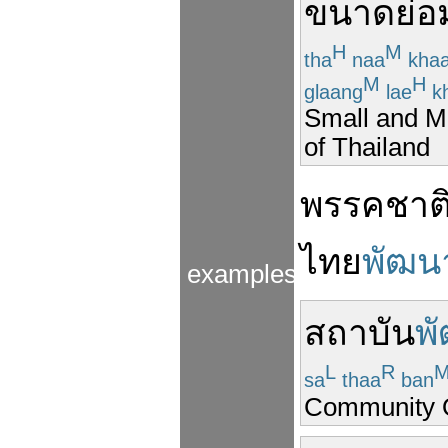
ขนาด
ย่อ
H
M
tha
naa
kha
M
H
glaang
lae
k
Small and M
of Thailand
พรรค
ชาต
ไทย
พัฒน
examples
สถาบัน
พ
L
R
sa
thaa
ban
Community O