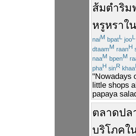
ส้มตำ
ริม
หรูหรา
ใ
M
L
L
nai
bpat
joo
M
H
dtaam
raan
M
M
naa
bpen
ra
H
R
pha
sin
khaa
"Nowadays o
little shops
papaya salad
ตลาด
ปลา
บริโภค
ใ