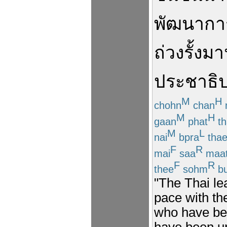
พัฒนากา
ถ่วง
รั้ง
มา
ประชาธิ
M
H
chohn
chan
M
H
gaan
phat
th
M
L
nai
bpra
thae
F
R
mai
saa
maa
F
R
thee
sohm
b
"The Thai le
pace with th
who have bee
have been un