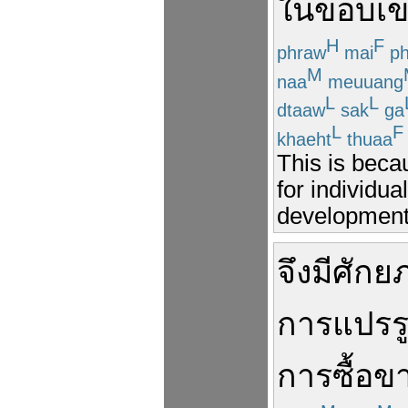
ใน
ขอบเ
H
F
phraw
mai
ph
M
naa
meuuang
L
L
dtaaw
sak
ga
L
F
khaeht
thuaa
This is becau
for individual
development 
จึง
มี
ศักย
การแปรร
การ
ซื้อ
ข