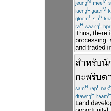
M
M
jeung
mee
s
L
M
laeng
gaan
k
L
R
gloom
sin
kh
H
L
ra
waang
bpr
Thus, there 
processing, 
and traded in
สำหรับ
นั
กะพริบต
R
L
sam
rap
nak
F
F
dtawng
haam
Land develop
opportunity].