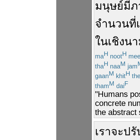
มนุษย์
มี
ภ
จำนวน
ที่
ใน
เชิง
นา
H
H
ma
noot
me
H
M
tha
naa
jam
M
H
gaan
khit
th
M
F
tham
dai
"Humans pos
concrete num
the abstract
เรา
จะ
ปรั