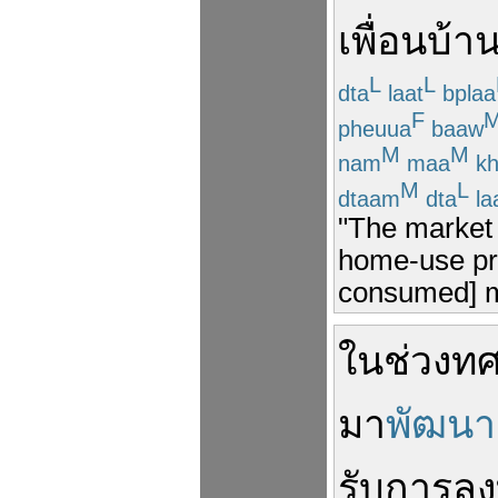
เพื่อนบ้า
L
L
dta
laat
bplaa
F
pheuua
baaw
M
M
nam
maa
kh
M
L
dtaam
dta
la
"The market
home-use pr
consumed] mi
ใน
ช่วง
ท
มา
พัฒนา
รับ
การลง