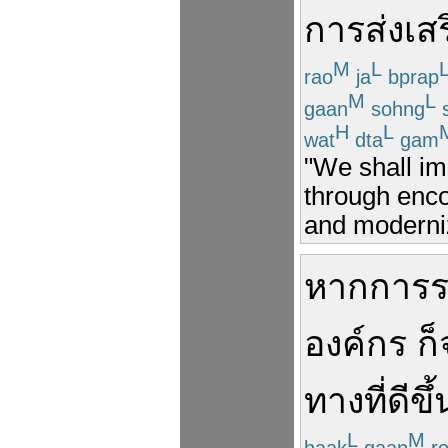
การ
ส่งเส
M
L
rao
ja
bprap
M
L
gaan
sohng
H
L
wat
dta
gam
"We shall imp
through enco
and moderniz
หาก
การ
องค์กร
ก็
ทาง
ที่
ดีขึ้
L
M
haak
gaan
ro