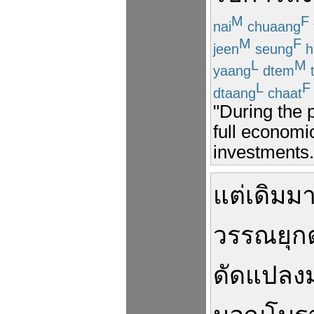
M
F
nai
chuaang
M
F
jeen
seung
h
L
M
yaang
dtem
L
F
dtaang
chaat
"During the 
full economi
investments.
แต่เดิม
ม
วรรณยุกต
ดัดแปลง