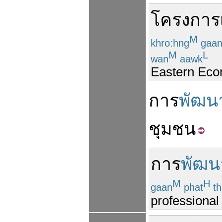
โครงการ
M
khro:hng
gaa
M
L
wan
aawk
Eastern Eco
การ
พัฒน
ชุมชน
การ
พัฒน
M
H
gaan
phat
th
professiona