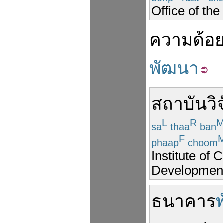
Office of t
ความ
ด้อ
พัฒนา
สถาบัน
วิ
L
R
sa
thaa
ban
F
phaap
choom
Institute o
Developmen
ธนาคาร