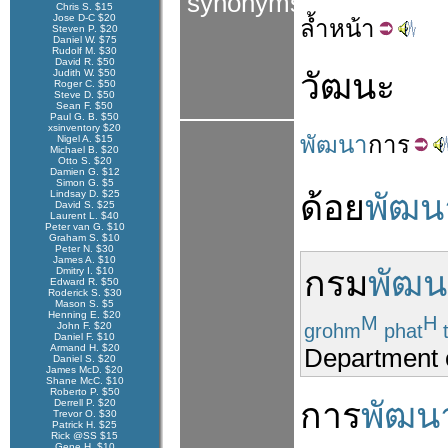
synonyms
Chris S. $15
Jose D-C $20
ล้ำ
หน้า
Steven P. $20
Daniel W. $75
Rudolf M. $30
David R. $50
Judith W. $50
วัฒนะ
Roger C. $50
Steve D. $50
Sean F. $50
Paul G. B. $50
xsinventory $20
พัฒนา
การ
Nigel A. $15
Michael B. $20
Otto S. $20
Damien G. $12
Simon G. $5
Lindsay D. $25
ด้อย
พัฒน
David S. $25
Laurent L. $40
Peter van G. $10
Graham S. $10
Peter N. $30
James A. $10
กรม
พัฒน
Dmitry I. $10
Edward R. $50
Roderick S. $30
Mason S. $5
Henning E. $20
M
H
grohm
phat
John F. $20
Daniel F. $10
Armand H. $20
Department 
Daniel S. $20
James McD. $20
Shane McC. $10
Roberto P. $50
การ
พัฒน
Derrell P. $20
Trevor O. $30
Patrick H. $25
Rick @SS $15
Gene H. $10