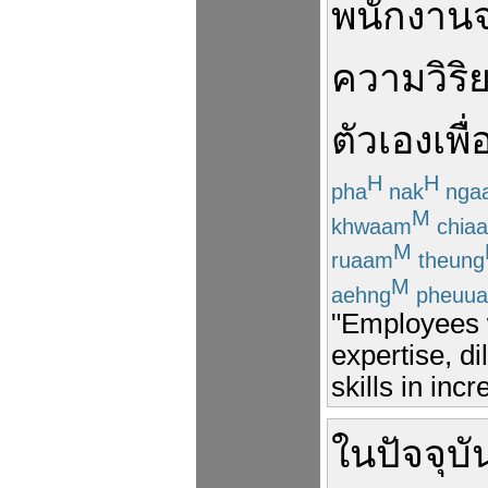
พนักงาน
ความวิริ
ตัวเอง
เพื่
H
H
pha
nak
nga
M
khwaam
chia
M
ruaam
theung
M
aehng
pheuua
"Employees w
expertise, di
skills in incr
ใน
ปัจจุบัน