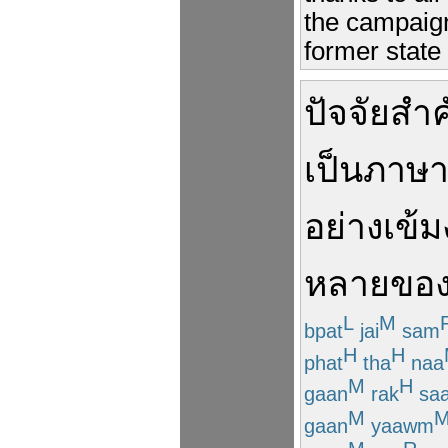
the campaign
former state 
ปัจจัยสำ
เป็น
ภาษ
อย่าง
เข้
หลาย
ขอ
L
M
bpat
jai
sam
H
H
phat
tha
naa
M
H
gaan
rak
sa
M
gaan
yaawm