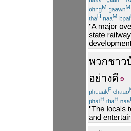
M
M
ohng
gaawn
H
M
tha
naa
bpai
"A major ove
state railway
development 
พวก
ชาวบ
อย่างดี
F
phuaak
chaao
H
H
phat
tha
naa
"The locals 
and entertai