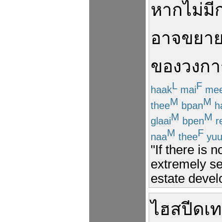
หาก
ไม่มี
อาจ
ขยาย
ของ
วงกา
L
F
haak
mai
me
M
M
thee
bpan
h
M
M
glaai
bpen
r
M
F
naa
thee
yu
"If there is 
extremely se
estate deve
ไฮสปีดเ