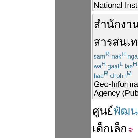
National Ins
สำนักงา
สารสนเ
R
H
sam
nak
nga
H
L
H
wa
gaat
lae
R
M
haa
chohn
Geo-Informa
Agency (Pub
ศูนย์
พัฒน
เด็กเล็ก