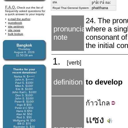
pʰát tʰá naː
IPA
F.A.Q.
phatthana
Check out the list of
Royal Thai General System
frequently asked questions for
a quick answer to your inquiry
24. The pronu
e-mail the author
guestbook
site settings
pronunciation
where a singl
site news
bulk lookup
note
consonant of
the initial co
Bangkok
Thursday
August 6, 2026
11:50:29 am
1.
[verb]
Thanks for your
recent donations!
Narisa N. $+++!
John A. $+++!
definition
to develop
Paul S. $100!
Mike A. $100!
Eric B. $100!
John Karl L. $100!
Don S. $100!
John S. $100!
ก้าว
ไกล
Peter B. $100!
Ingo B $50
Peter d C $50
Hans G $50
Alan M. $50
แซง
Rod S. $50
Wolfgang W. $50
Bill O. $70
Ravinder S. $20