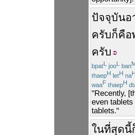
ปัจจุบัน
อ
ครับ
ก็คือ
ครับ
L
L
bpat
joo
ban
H
H
thaep
let
na
F
H
waa
thaep
dt
"Recently, [
even tablets
tablets."
ในที่สุด
นี้
ก