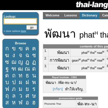
Welcome
Lessons
Dictionary
Cat
Lookup:
พัฒนา
» more options
here
phat
th
H
Browse
contents of this p
ก
ข
ฃ
ค
ฅ
1.
พัฒนา
H
H
M
phat
tha
naa
ฆ
ง
จ
ฉ
ช
2.
การพัฒนา
M
H
H
M
ซ
ฌ
ญ
ฎ
ฏ
gaan
phat
tha
naa
3.
ฐ
ฑ
ฒ
ณ
ด
พัฒนา
H
H
M
phat
tha
naa
ต
ถ
ท
ธ
น
Royal Institute - 1982
บ
ป
ผ
ฝ
พ
พัฒนา /พัด-ทะ-นา/
ฟ
ภ
ม
ย
ร
[กริยา]
ทำให้เจริญ.
ฤ
ล
ว
ศ
ษ
pronunciation guide
ส
ห
ฬ
อ
ฮ
พัด-ทะ-นา
Phonemic Thai