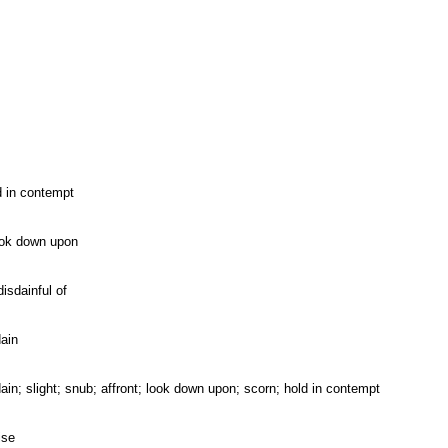
d in contempt
look down upon
isdainful of
dain
dain; slight; snub; affront; look down upon; scorn; hold in contempt
ise