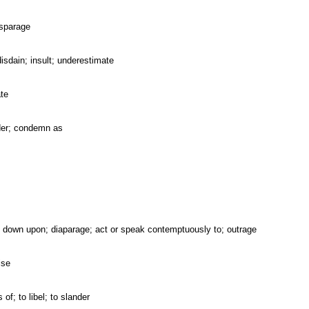
isparage
 disdain; insult; underestimate
ate
der; condemn as
 look down upon; diaparage; act or speak contemptuously to; outrage
ise
of; to libel; to slander