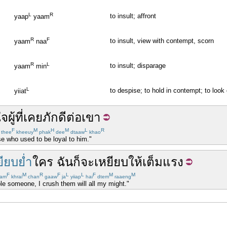
L
R
to insult; affront
yaap
yaam
R
F
to insult, view with contempt, scorn
yaam
naa
R
L
to insult; disparage
yaam
min
L
to despise; to hold in contempt; to look
yiiat
ใจ
ผู้ที่
เคย
ภักดี
ต่อ
เขา
F
M
H
M
L
R
thee
kheeuy
phak
dee
dtaaw
khao
ose who used to be loyal to him."
ยียบย่ำ
ใคร
ฉัน
ก็
จะ
เหยียบ
ให้
เต็ม
แรง
F
M
R
F
L
L
F
M
M
am
khrai
chan
gaaw
ja
yiiap
hai
dtem
raaeng
e someone, I crush them will all my might."