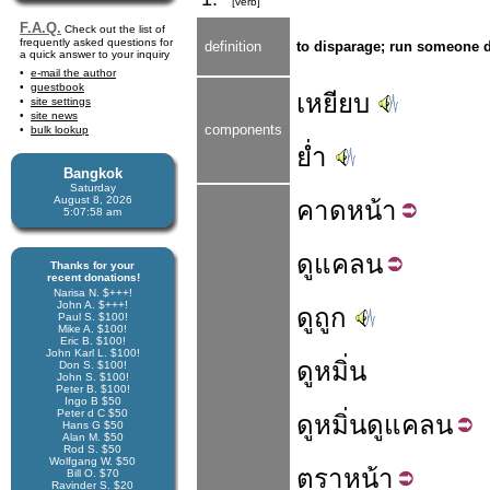
[verb]
F.A.Q.
Check out the list of
frequently asked questions for
definition
to disparage; run someone d
a quick answer to your inquiry
e-mail the author
guestbook
เหยียบ
site settings
site news
components
bulk lookup
ย่ำ
Bangkok
Saturday
August 8, 2026
คาด
หน้า
5:07:59 am
ดู
แคลน
Thanks for your
recent donations!
Narisa N. $+++!
John A. $+++!
ดูถูก
Paul S. $100!
Mike A. $100!
Eric B. $100!
John Karl L. $100!
ดูหมิ่น
Don S. $100!
John S. $100!
Peter B. $100!
Ingo B $50
Peter d C $50
ดูหมิ่น
ดู
แคลน
Hans G $50
Alan M. $50
Rod S. $50
Wolfgang W. $50
ตรา
หน้า
Bill O. $70
Ravinder S. $20