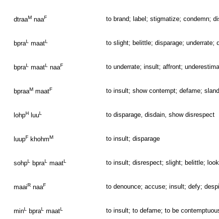
M
F
to brand; label; stigmatize; condemn; d
dtraa
naa
L
L
to slight; belittle; disparage; underrate;
bpra
maat
L
L
F
to underrate; insult; affront; underestim
bpra
maat
naa
M
F
to insult; show contempt; defame; slan
bpraa
maat
H
L
to disparage, disdain, show disrespect
lohp
luu
F
M
to insult; disparage
luup
khohm
L
L
L
to insult; disrespect; slight; belittle;
sohp
bpra
maat
R
F
to denounce; accuse; insult; defy; desp
maai
naa
L
L
L
to insult; to defame; to be contemptuous 
min
bpra
maat