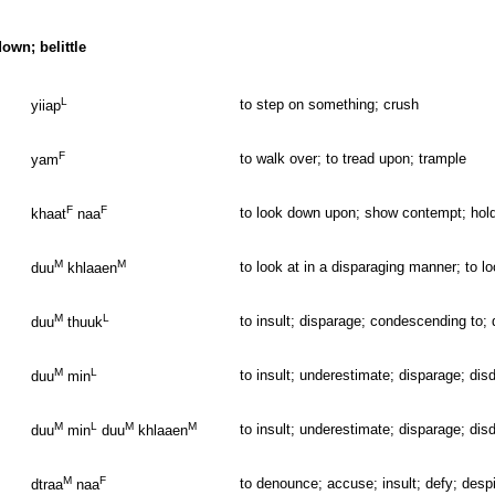
own; belittle
L
to step on something; crush
yiiap
F
to walk over; to tread upon; trample
yam
F
F
to look down upon; show contempt; hol
khaat
naa
M
M
to look at in a disparaging manner; to 
duu
khlaaen
M
L
to insult; disparage; condescending to; d
duu
thuuk
M
L
to insult; underestimate; disparage; dis
duu
min
M
L
M
M
to insult; underestimate; disparage; dis
duu
min
duu
khlaaen
M
F
to denounce; accuse; insult; defy; desp
dtraa
naa