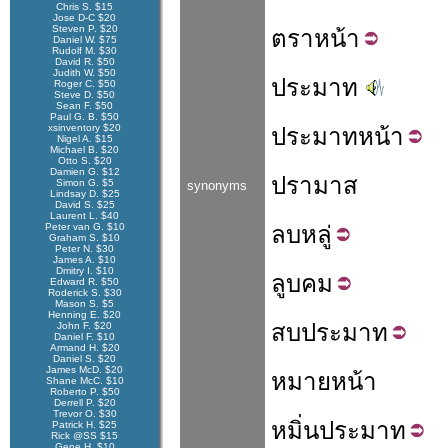
Chris S. $15
Jose D-C $20
Steven P. $20
ตรา
หน้า
Daniel W. $75
Rudolf M. $30
David R. $50
Judith W. $50
ประมาท
Roger C. $50
Steve D. $50
Sean F. $50
Paul G. B. $50
xsinventory $20
ประมาท
หน้า
Nigel A. $15
Michael B. $20
Otto S. $20
Damien G. $12
ปรามาส
Simon G. $5
synonyms
Lindsay D. $25
David S. $25
Laurent L. $40
Peter van G. $10
ลบ
หลู่
Graham S. $10
Peter N. $30
James A. $10
Dmitry I. $10
ลูบ
คม
Edward R. $50
Roderick S. $30
Mason S. $5
Henning E. $20
สบ
ประมาท
John F. $20
Daniel F. $10
Armand H. $20
Daniel S. $20
James McD. $20
หมายหน้า
Shane McC. $10
Roberto P. $50
Derrell P. $20
Trevor O. $30
หมิ่น
ประมาท
Patrick H. $25
Rick @SS $15
Gene H. $10