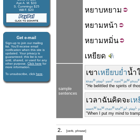
Aye A. M. $33
S. Cummings $25
หยาบ
หยาม
Will F. $20
หยาม
หน้า
Get e-mail
หยาม
หมิ่น
Sign-up to join our mail­ing
list. You'll receive e­mail
notification when this site is
updated. Your privacy is
เหยียด
guaran­teed; this list is not
sold, shared, or used for any
other purpose.
Click here
for
more infor­mation.
เขา
เหยียบย่ำ
น้ำ
To unsubscribe, click
here
.
R
L
F
H
M
F
khao
yiiap
yam
nam
jai
phuu
"He belittled the spirits of th
sample
sentences
เวลา
ฉัน
คิด
จะ
เห
M
M
R
H
L
L
waeh
laa
chan
khit
ja
yiiap
y
"When I put my mind to trampl
2.
[verb, phrase]