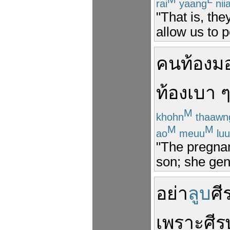
rai
yaang
nii
"That is, the
allow us to p
คนท้อง
ม
ท้อง
เบา 
M
khohn
thaawn
M
M
ao
meuu
lu
"The pregnan
son; she gent
อย่า
ลูบ
ศี
เพราะ
ศีร