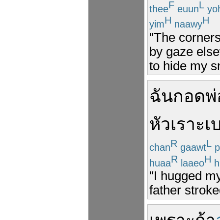
F
L
thee
euun
yo
H
H
yim
naawy
"The corners 
by gaze else
to hide my s
ฉัน
กอด
พ่
หัวเราะ
เ
R
L
chan
gaawt
p
R
H
huaa
laaeo
h
"I hugged my
father strok