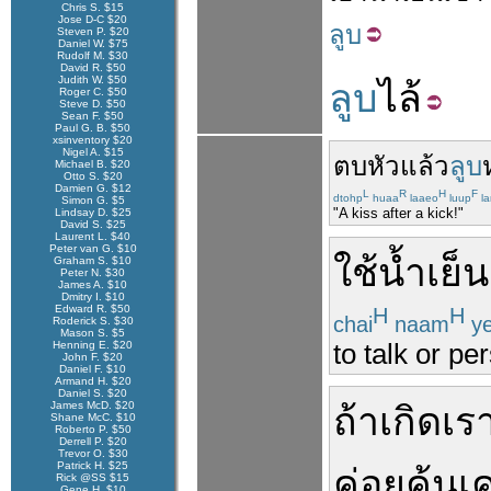
Chris S. $15
Jose D-C $20
ลูบ
Steven P. $20
Daniel W. $75
Rudolf M. $30
David R. $50
Judith W. $50
ลูบ
ไล้
Roger C. $50
Steve D. $50
Sean F. $50
Paul G. B. $50
xsinventory $20
Nigel A. $15
ตบ
หัว
แล้ว
ลูบ
Michael B. $20
Otto S. $20
Damien G. $12
L
R
H
F
dtohp
huaa
laaeo
luup
la
Simon G. $5
"A kiss after a kick!"
Lindsay D. $25
David S. $25
Laurent L. $40
Peter van G. $10
ใช้
น้ำ
เย็น
Graham S. $10
Peter N. $30
James A. $10
Dmitry I. $10
Edward R. $50
H
H
chai
naam
y
Roderick S. $30
Mason S. $5
to talk or pe
Henning E. $20
John F. $20
Daniel F. $10
Armand H. $20
Daniel S. $20
James McD. $20
ถ้า
เกิด
เร
Shane McC. $10
Roberto P. $50
Derrell P. $20
Trevor O. $30
Patrick H. $25
ค่อย
คุ้นเ
Rick @SS $15
Gene H. $10