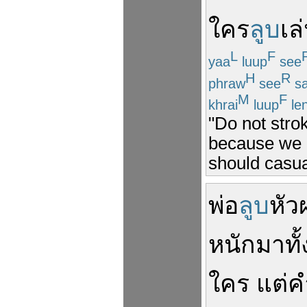
ใคร
ลูบ
เล
L
F
yaa
luup
see
H
R
phraw
see
s
M
F
khrai
luup
le
"Do not strok
because we b
should casual
พ่อ
ลูบ
หัว
หนัก
มา
ทั
ใคร
แต่
ค