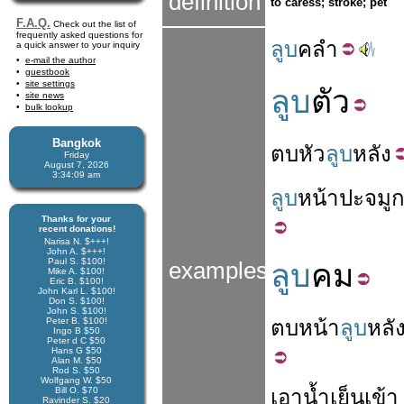
definition
to caress; stroke; pet
F.A.Q.
Check out the list of
frequently asked questions for
ลูบ
คลำ
a quick answer to your inquiry
e-mail the author
guestbook
site settings
ลูบ
ตัว
site news
bulk lookup
Bangkok
ตบ
หัว
ลูบ
หลัง
Friday
August 7, 2026
3:34:10 am
ลูบ
หน้า
ปะ
จมู
Thanks for your
recent donations!
Narisa N. $+++!
John A. $+++!
Paul S. $100!
examples
ลูบ
คม
Mike A. $100!
Eric B. $100!
John Karl L. $100!
Don S. $100!
John S. $100!
Peter B. $100!
ตบ
หน้า
ลูบ
หลั
Ingo B $50
Peter d C $50
Hans G $50
Alan M. $50
Rod S. $50
Wolfgang W. $50
Bill O. $70
เอา
น้ำ
เย็น
เข้า
Ravinder S. $20