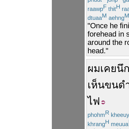
F
H
raawp
thit
ra
M
dtuaa
aehng
"Once he fin
forehead in s
around the r
head."
ผม
เคย
นึ
เห็น
ขน
ด
ไฟ
R
phohm
kheeu
H
khrang
meuua