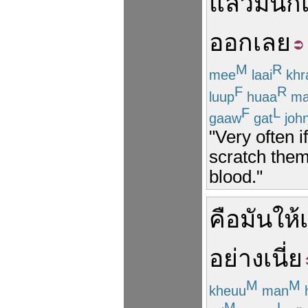
แล้ว
มัน
ก็
ออก
เลย
M
R
mee
laai
khr
F
R
luup
huaa
ma
F
L
gaaw
gat
joh
"Very often i
scratch them
blood."
คือ
มัน
ให้
อย่าง
เนี่ย
M
M
kheuu
man
h
M
L