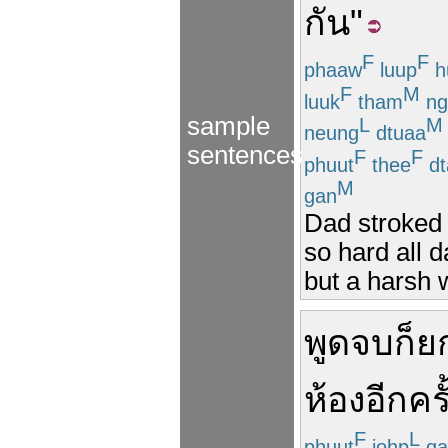
กัน
"
F
F
phaaw
luup
h
F
M
luuk
tham
ng
sample
L
M
neung
dtuaa
sentences
F
F
phuut
thee
dt
M
gan
Dad stroked
so hard all 
but a harsh 
พูด
จบ
ก็
ย
ห้อง
อีกครั
F
L
phuut
johp
ga