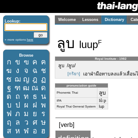
Welcome
Lessons
Dictionary
Cat
Lookup:
ลูบ
» more options
here
luup
F
Browse
Royal Institute - 1982
ก
ข
ฃ
ค
ฅ
ลูบ /ลูบ/
ฆ
ง
จ
ฉ
ช
[กริยา]
เอาฝ่ามือทาบลงแล้วเลื่อน
ซ
ฌ
ญ
ฎ
ฏ
ฐ
ฑ
ฒ
ณ
ด
pronunciation guide
ลูบ
Phonemic Thai
ต
ถ
ท
ธ
น
lûːp
IPA
บ
ป
ผ
ฝ
พ
lup
Royal Thai General System
ฟ
ภ
ม
ย
ร
ฤ
ล
ว
ศ
ษ
[verb]
ส
ห
ฬ
อ
ฮ