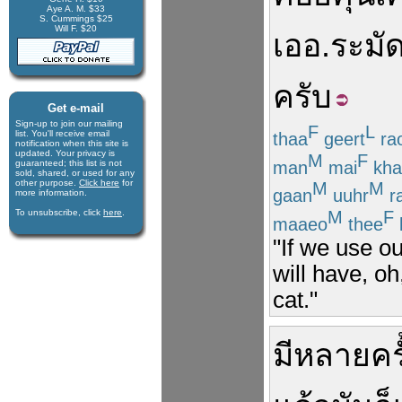
Aye A. M. $33
S. Cummings $25
Will F. $20
เออ
.
ระมัด
ครับ
Get e-mail
Sign-up to join our mail­ing
F
L
list. You'll receive e­mail
thaa
geert
ra
notification when this site is
updated. Your privacy is
M
F
man
mai
kha
guaran­teed; this list is not
sold, shared, or used for any
other purpose.
Click here
for
M
M
gaan
uuhr
r
more infor­mation.
M
F
To unsubscribe, click
here
.
maaeo
thee
"If we use ou
will have, o
cat."
มี
หลายครั