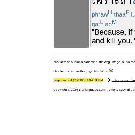
เพราะ
ถ้า
H
F
phraw
thaa
l
L
M
gat
ao
"Because, if 
and kill you."
click here to submit a correction, drawing, image, audio re
click here to e-mail this page to a friend
page cached 8/6/2026 1:34:04 PM
online source fo
Copyright © 2026 thai-language.com. Portions copyright © 