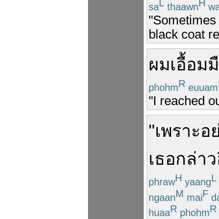
L
H
sa
thaawn
wa
"Sometimes I
black coat ref
ผม
เอื้อมม
R
phohm
euuam
"I reached o
"
เพราะ
อย
เธอ
กล่าว
H
L
phraw
yaang
M
F
ngaan
mai
da
R
R
huaa
phohm