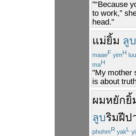
"“Because you
to work,” sh
head."
แม่
ยิ้ม
ลู
F
H
maae
yim
lu
H
ma
"My mother s
is about truth
ผม
หยัก
ยิ้
ลูบ
ริมฝีป
R
L
phohm
yak
y