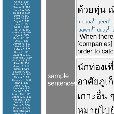
Chris S. $15
Jose D-C $20
ด้วย
ทุ่น
เพ
Steven P. $20
Daniel W. $75
Rudolf M. $30
David R. $50
F
L
Judith W. $50
meuua
geert
Roger C. $50
Steve D. $50
H
F
Sean F. $50
laawm
duay
t
Paul G. B. $50
xsinventory $20
"When there 
Nigel A. $15
Michael B. $20
Otto S. $20
[companies] w
Damien G. $12
Simon G. $5
order to cat
Lindsay D. $25
David S. $25
Laurent L. $40
Peter van G. $10
Graham S. $10
Peter N. $30
นักท่องเที
James A. $10
Dmitry I. $10
Edward R. $50
sample
Roderick S. $30
Mason S. $5
อาศัย
ภูเก
Henning E. $20
sentences
John F. $20
Daniel F. $10
Armand H. $20
Daniel S. $20
เกาะ
อื่น
James McD. $20
Shane McC. $10
Roberto P. $50
Derrell P. $20
Trevor O. $30
หมาย
ไปย
Patrick H. $25
Rick @SS $15
Gene H. $10