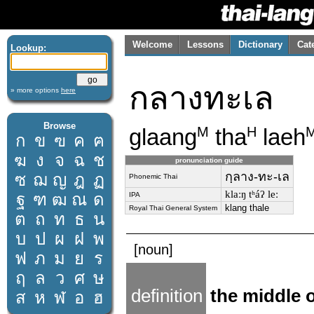
Welcome
Lessons
Dictionary
Cat
Lookup:
กลางทะเล
» more options
here
Browse
glaang
tha
laeh
M
H
ก
ข
ฃ
ค
ฅ
ฆ
ง
จ
ฉ
ช
pronunciation guide
กฺลาง-ทะ-เล
ซ
ฌ
ญ
ฎ
ฏ
Phonemic Thai
klaːŋ tʰáʔ leː
ฐ
ฑ
ฒ
ณ
ด
IPA
klang thale
Royal Thai General System
ต
ถ
ท
ธ
น
บ
ป
ผ
ฝ
พ
[noun]
ฟ
ภ
ม
ย
ร
ฤ
ล
ว
ศ
ษ
definition
the middle o
ส
ห
ฬ
อ
ฮ