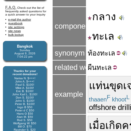
F.A.Q.
Check out the list of
frequently asked questions for
กลาง
a quick answer to your inquiry
e-mail the author
guestbook
components
site settings
site news
ทะเล
bulk lookup
Bangkok
Sunday
synonym
ท้อง
ทะเล
August 9, 2026
7:04:23 pm
related word
ผืน
ทะเล
Thanks for your
recent donations!
Narisa N. $+++!
John A. $+++!
แท่น
ขุดเ
Paul S. $100!
Mike A. $100!
Eric B. $100!
example
John Karl L. $100!
F
L
Don S. $100!
thaaen
khoot
John S. $100!
Peter B. $100!
offshore dril
Ingo B $50
Peter d C $50
Hans G $50
Alan M. $50
Rod S. $50
เมื่อ
เกิด
ค
Wolfgang W. $50
Bill O. $70
Ravinder S. $20