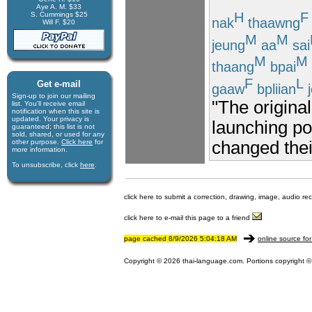
Aye A. M. $33
H
F
S. Cummings $25
nak
thaawng
Will F. $20
M
M
jeung
aa
sai
M
M
thaang
bpai
F
L
Get e-mail
gaaw
bpliian
j
Sign-up to join our mail­ing
"The origina
list. You'll receive e­mail
notification when this site is
updated. Your privacy is
launching poi
guaran­teed; this list is not
sold, shared, or used for any
other purpose.
Click here
for
changed their
more infor­mation.
To unsubscribe, click
here
.
click here to submit a correction, drawing, image, audio re
click here to e-mail this page to a friend
page cached 8/9/2026 5:04:18 AM
online source for
Copyright © 2026 thai-language.com. Portions copyright © 