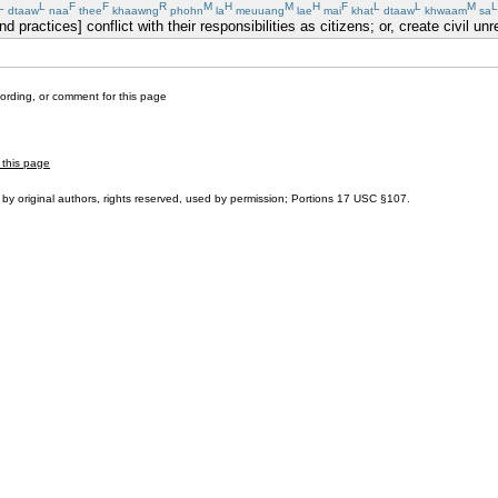
L
L
F
F
R
M
H
M
H
F
L
L
M
L
dtaaw
naa
thee
khaawng
phohn
la
meuuang
lae
mai
khat
dtaaw
khwaam
sa
d practices] conflict with their responsibilities as citizens; or, create civil un
cording, or comment for this page
 this page
by original authors, rights reserved, used by permission; Portions
17 USC §107
.