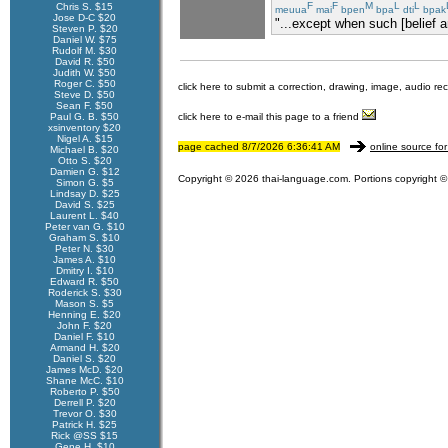
F
F
M
L
L
Chris S. $15
meuua
mai
bpen
bpa
dti
bpak
Jose D-C $20
"...except when such [belief an
Steven P. $20
Daniel W. $75
Rudolf M. $30
David R. $50
Judith W. $50
Roger C. $50
click here to submit a correction, drawing, image, audio re
Steve D. $50
Sean F. $50
Paul G. B. $50
click here to e-mail this page to a friend
xsinventory $20
Nigel A. $15
page cached 8/7/2026 6:36:41 AM
online source for
Michael B. $20
Otto S. $20
Damien G. $12
Copyright © 2026 thai-language.com. Portions copyright © 
Simon G. $5
Lindsay D. $25
David S. $25
Laurent L. $40
Peter van G. $10
Graham S. $10
Peter N. $30
James A. $10
Dmitry I. $10
Edward R. $50
Roderick S. $30
Mason S. $5
Henning E. $20
John F. $20
Daniel F. $10
Armand H. $20
Daniel S. $20
James McD. $20
Shane McC. $10
Roberto P. $50
Derrell P. $20
Trevor O. $30
Patrick H. $25
Rick @SS $15
Gene H. $10