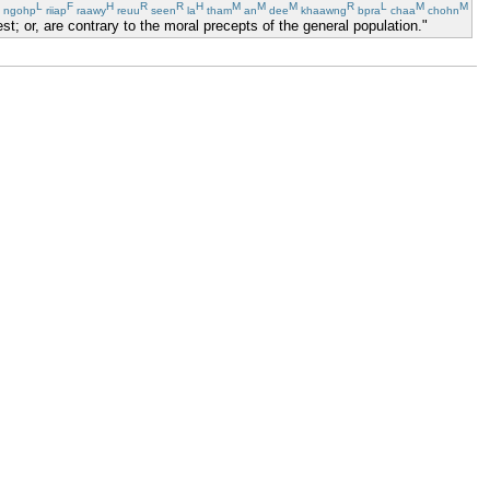
L
F
H
R
R
H
M
M
M
R
L
M
M
ngohp
riiap
raawy
reuu
seen
la
tham
an
dee
khaawng
bpra
chaa
chohn
rest; or, are contrary to the moral precepts of the general population."