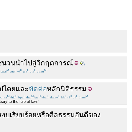
ชนวน
นำไปสู่
วิกฤตการณ์
M
L
H
L
L
M
bpai
suu
wi
grit
dta
gaan
ิปไตย
และ
ขัดต่อ
หลักนิติธรรม
M
H
L
M
H
L
L
L
H
L
M
chaa
thip
bpa
dtai
lae
khat
dtaaw
lak
ni
dti
tham
ary to the rule of law."
สงบ
เรียบร้อย
หรือ
ศีลธรรม
อัน
ดี
ของ