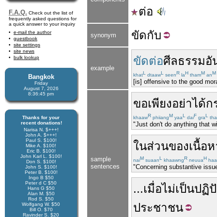
ต่อ
F.A.Q.
Check out the list of
frequently asked questions for
a quick answer to your inquiry
ขัด
กับ
e-mail the author
synonym
guestbook
site settings
site news
ขัดต่อ
ศีลธรรม
อั
bulk lookup
example
L
L
R
H
M
M
khat
dtaaw
seen
la
tham
an
Bangkok
[is] offensive to the good mora
Friday
August 7, 2026
8:36:45 pm
ขอ
เพียง
อย่า
ได้
ก
R
M
L
F
L
Thanks for your
khaaw
phiiang
yaa
dai
gra
th
recent donations!
"Just don't do anything that w
Narisa N. $+++!
John A. $+++!
Paul S. $100!
ใน
ส่วน
ของ
เนื้อ
Mike A. $100!
Eric B. $100!
John Karl L. $100!
sample
M
L
R
H
nai
suaan
khaawng
neuua
haa
Don S. $100!
sentences
"Concerning substantive issues
John S. $100!
Peter B. $100!
Ingo B $50
Peter d C $50
...
เมื่อ
ไม่
เป็นปฏิป
Hans G $50
Alan M. $50
Rod S. $50
ประชาชน
Wolfgang W. $50
Bill O. $70
Ravinder S. $20