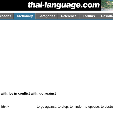
essons
Dictionary
Categories
Reference
Forums
Resour
 with; be in conflict with; go against
L
to go against; to stop; to hinder; to oppose; to obstr
khat