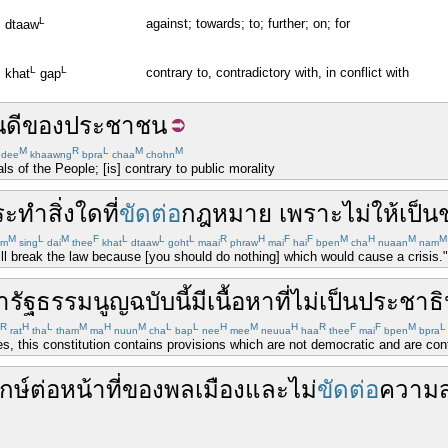
L
against; towards; to; further; on; for
dtaaw
L
L
contrary to, contradictory with, in conflict with
khat
gap
น
ดี
ของ
ประชาชน
M
R
L
M
M
dee
khaawng
bpra
chaa
chohn
ls of the People; [is] contrary to public morality
ระทำ
สิ่งใด
ที่
ขัดต่อ
กฎหมาย
เพราะ
ไม่
ให้เป็น
M
L
M
F
L
L
L
R
H
F
F
M
H
M
M
am
sing
dai
thee
khat
dtaaw
goht
maai
phraw
mai
hai
bpen
cha
nuaan
nam
ill break the law because [you should do nothing] which would cause a crisis."
หา
รัฐธรรมนูญ
ฉบับ
นี้
มี
เนื้อหา
ที่
ไม่เป็น
ประชาธ
R
H
L
M
H
M
L
L
H
M
H
R
F
F
M
L
rat
tha
tham
ma
nuun
cha
bap
nee
mee
neuua
haa
thee
mai
bpen
bpra
, this constitution contains provisions which are not democratic and are contr
ักษ์
ต่อ
หน้าที่
ของ
พลเมือง
และ
ไม่
ขัดต่อ
ความ