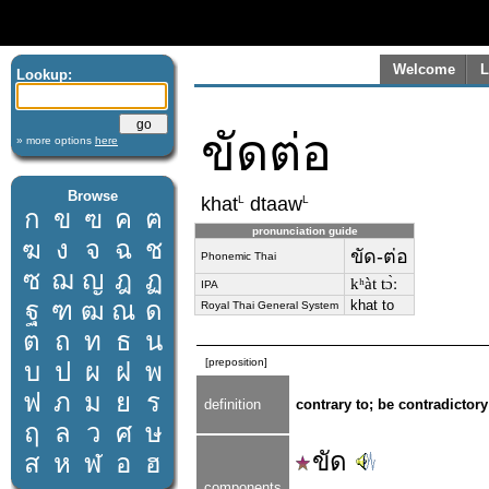
Welcome
L
Lookup:
ขัดต่อ
» more options
here
Browse
L
L
khat
dtaaw
ก
ข
ฃ
ค
ฅ
pronunciation guide
ฆ
ง
จ
ฉ
ช
ขัด-ต่อ
Phonemic Thai
ซ
ฌ
ญ
ฎ
ฏ
kʰàt tɔ̀ː
IPA
ฐ
ฑ
ฒ
ณ
ด
khat to
Royal Thai General System
ต
ถ
ท
ธ
น
[preposition]
บ
ป
ผ
ฝ
พ
ฟ
ภ
ม
ย
ร
definition
contrary to; be contradictory
ฤ
ล
ว
ศ
ษ
ขัด
ส
ห
ฬ
อ
ฮ
components