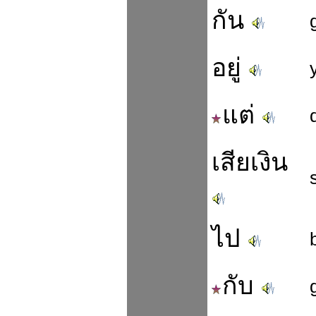
กัน
อยู่
แต่
เสียเงิน
ไป
กับ