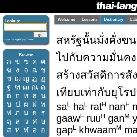
Welcome
Lessons
Dictionary
Cat
Lookup:
สหรัฐนั้นมั่งคั่งขน
» more options
here
ไปกับความมั่นคง
Browse
ก
ข
ฃ
ค
ฅ
ฆ
ง
จ
ฉ
ช
สร้างสวัสดิการส
ซ
ฌ
ญ
ฎ
ฏ
ฐ
ฑ
ฒ
ณ
ด
เทียบเท่ากับยุโ
ต
ถ
ท
ธ
น
บ
ป
ผ
ฝ
พ
sa
ha
rat
nan
m
L
L
H
H
ฟ
ภ
ม
ย
ร
gaaw
ruu
gan
y
F
H
M
ฤ
ล
ว
ศ
ษ
gap
khwaam
ma
L
M
ส
ห
ฬ
อ
ฮ