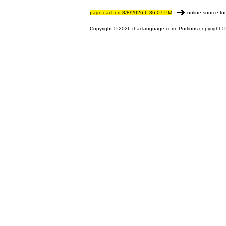
page cached 8/8/2026 6:36:07 PM
online source fo
Copyright © 2026 thai-language.com. Portions copyright © 