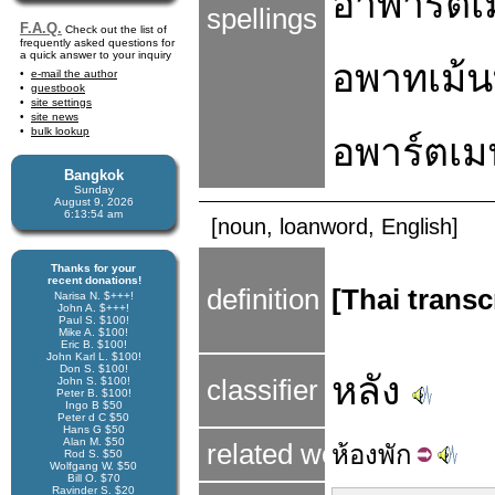
อาพาร์ตเม
spellings
F.A.Q.
Check out the list of
frequently asked questions for
a quick answer to your inquiry
อพาทเม้น
e-mail the author
guestbook
site settings
site news
bulk lookup
อพาร์ตเม
Bangkok
Sunday
August 9, 2026
6:13:54 am
[noun, loanword, English]
Thanks for your
recent donations!
definition
[Thai transc
Narisa N. $+++!
John A. $+++!
Paul S. $100!
Mike A. $100!
Eric B. $100!
John Karl L. $100!
Don S. $100!
หลัง
John S. $100!
classifier
Peter B. $100!
Ingo B $50
Peter d C $50
Hans G $50
Alan M. $50
related word
ห้อง
พัก
Rod S. $50
Wolfgang W. $50
Bill O. $70
Ravinder S. $20