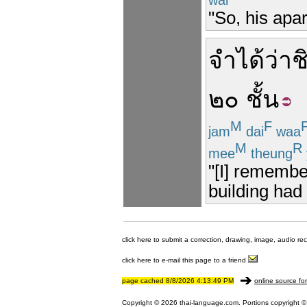
"So, his apa
จำได้
ว่า
ช
๒๐
ชั้น
M
F
jam
dai
waa
M
R
mee
theung
"[I] remembe
building had 
click here to submit a correction, drawing, image, audio re
click here to e-mail this page to a friend
page cached 8/8/2026 4:13:49 PM
online source fo
Copyright © 2026 thai-language.com. Portions copyright © 