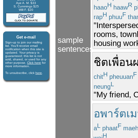
Aye A. M. $33
H
R
haao
haaw
p
S. Cummings $25
Will F. $20
H
F
rap
phuu
tha
"Interspersed
rooms, townh
Get e-mail
sample
housing worke
Sign-up to join our mail­ing
list. You'll receive e­mail
sentences
notification when this site is
updated. Your privacy is
guaran­teed; this list is not
ชิต
เพื่อน
sold, shared, or used for any
other purpose.
Click here
for
more infor­mation.
H
F
To unsubscribe, click
here
.
chit
pheuuan
L
neung
"My friend, C
อพาร์ตเม
L
F
a
phaat
maeh
H
wai