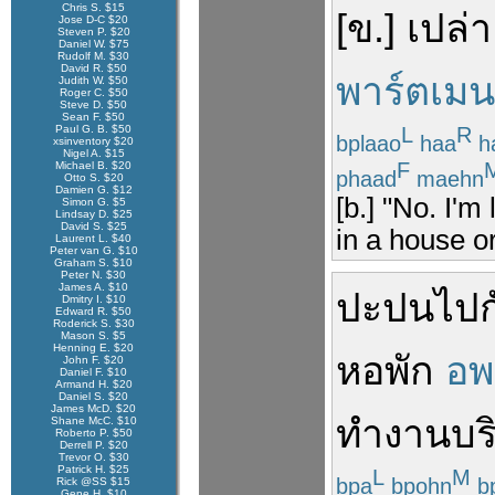
Chris S. $15
[
ข
.]
เปล่า
Jose D-C $20
Steven P. $20
Daniel W. $75
Rudolf M. $30
David R. $50
พาร์ตเมน
Judith W. $50
Roger C. $50
Steve D. $50
Sean F. $50
Paul G. B. $50
L
R
bplaao
haa
h
xsinventory $20
Nigel A. $15
F
Michael B. $20
phaad
maehn
Otto S. $20
Damien G. $12
[b.] "No. I'm 
Simon G. $5
Lindsay D. $25
David S. $25
in a house o
Laurent L. $40
Peter van G. $10
Graham S. $10
Peter N. $30
James A. $10
ปะปน
ไป
Dmitry I. $10
Edward R. $50
Roderick S. $30
Mason S. $5
Henning E. $20
หอพัก
อพ
John F. $20
Daniel F. $10
Armand H. $20
Daniel S. $20
James McD. $20
ทำงาน
บร
Shane McC. $10
Roberto P. $50
Derrell P. $20
Trevor O. $30
Patrick H. $25
L
M
bpa
bpohn
bp
Rick @SS $15
Gene H. $10