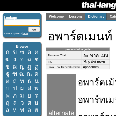
Welcome
Lessons
Dictionary
Cat
Lookup:
อพาร์ตเมนท์
» more options
here
Browse
pronunciation guide
ก
ข
ฃ
ค
ฅ
อะ-พาด-เมน
Phonemic Thai
ฆ
ง
จ
ฉ
ช
ʔà pʰâːd meːn
IPA
ซ
ฌ
ญ
ฎ
ฏ
aphadmen
Royal Thai General System
ฐ
ฑ
ฒ
ณ
ด
อพาร์ตเม้
ต
ถ
ท
ธ
น
บ
ป
ผ
ฝ
พ
ฟ
ภ
ม
ย
ร
อพาร์ทเม
ฤ
ล
ว
ศ
ษ
ส
ห
ฬ
อ
ฮ
alternate