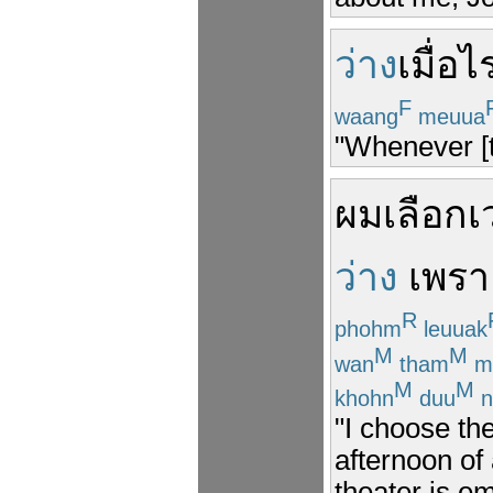
ว่าง
เมื่อไ
F
waang
meuua
"Whenever [t
ผม
เลือก
เ
ว่าง
เพรา
R
phohm
leuuak
M
M
wan
tham
m
M
M
khohn
duu
n
"I choose the
afternoon of
theater is e