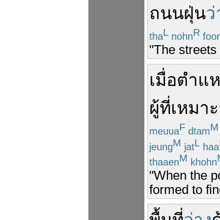
ถนน
ฝุ่น
ว่
L
R
tha
nohn
foo
"The streets
เมื่อ
ตำแห
ผู้ที่
เหมา
F
M
meuua
dtam
M
L
jeung
jat
haa
M
thaaen
khohn
"When the p
formed to fin