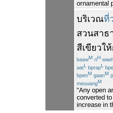
ornamental p
บริเวณ
ที่
สวนสาธ
สีเขียว
ให้
M
H
baaw
ri
wae
L
L
aat
bprap
bp
M
M
bpen
gaan
p
M
meuuang
"Any open ar
converted to 
increase in 