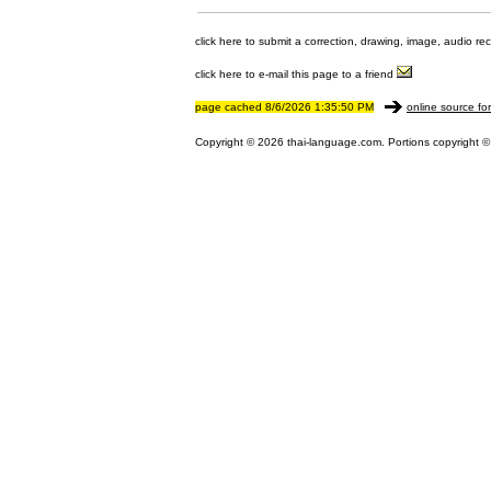
click here to submit a correction, drawing, image, audio re
click here to e-mail this page to a friend
page cached 8/6/2026 1:35:50 PM
online source fo
Copyright © 2026 thai-language.com. Portions copyright © 