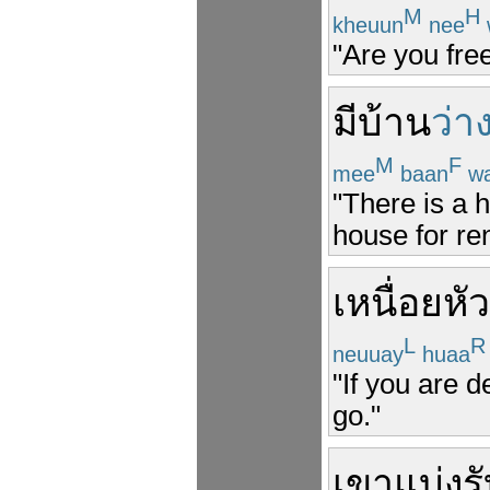
M
H
kheuun
nee
"Are you free
มี
บ้าน
ว่า
M
F
mee
baan
wa
"There is a 
house for ren
เหนื่อย
หั
L
R
neuuay
huaa
"If you are d
go."
เขา
แบ่งรั