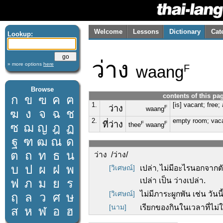
Welcome
Lessons
Dictionary
Cat
Lookup:
ว่าง
» more options
here
waang
F
Browse
contents of this pa
ก
ข
ฃ
ค
ฅ
1.
[is] vacant; free;
ว่าง
F
waang
ฆ
ง
จ
ฉ
ช
2.
empty room; vac
ที่ว่าง
F
F
ซ
ฌ
ญ
ฎ
ฏ
thee
waang
ฐ
ฑ
ฒ
ณ
ด
ต
ถ
ท
ธ
น
ว่าง /ว่าง/
บ
ป
ผ
ฝ
พ
[วิเศษณ์]
เปล่า
ไม่มีอะไรนอกจากตัว
,
เปล่า เป็น ว่างเปล่า.
ฟ
ภ
ม
ย
ร
[วิเศษณ์]
ไม่มีภาระผูกพัน เช่น วันนี
ฤ
ล
ว
ศ
ษ
[นาม]
เรียกของกินในเวลาที่ไม่ใ
ส
ห
ฬ
อ
ฮ