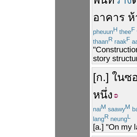
พื้นที่
ว่าง
ด
อาคาร
ห้
H
F
pheuun
thee
R
F
thaan
raak
a
"Constructio
story structu
[
ก
.]
ใน
ซ
หนึ่ง
M
M
nai
saawy
b
R
L
lang
neung
[a.] "On my l