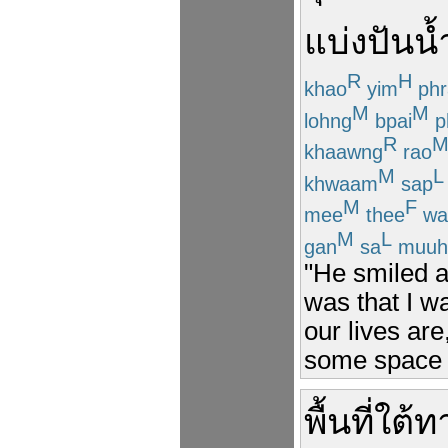
แบ่งปัน
น้
R
H
khao
yim
ph
M
M
lohng
bpai
p
R
khaawng
rao
M
L
khwaam
sap
M
F
mee
thee
wa
M
L
gan
sa
muuh
"He smiled an
was that I w
our lives are
some space t
พื้นที่
ใต้
ท