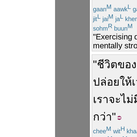
M
L
gaan
aawk
g
L
M
L
jit
jai
ja
khe
R
M
sohm
buun
"Exercising 
mentally str
"
ชีวิต
ของ
ปล่อยให้
เรา
จะ
ไม่ม
กว่า
"
M
H
chee
wit
kha