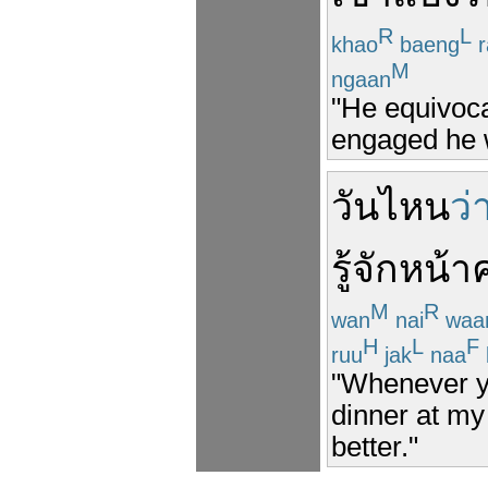
R
L
khao
baeng
r
M
ngaan
"He equivoca
engaged he w
วันไหน
ว่
รู้จักหน้
M
R
wan
nai
waa
H
L
F
ruu
jak
naa
"Whenever you
dinner at my
better."