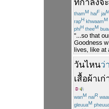
ที่
กำลัง
จะ
M
F
tham
hai
jai
H
M
rap
khwaam
H
M
phi
thee
bua
"...so that o
Goodness wh
lives, like a
วัน
ไหน
ว่
เสื้อผ้า
เก่
M
R
wan
nai
waa
M
gleuua
pheuu