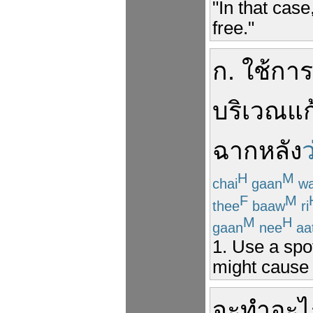
"In that case
free."
ก
.
ใช้
การ
บริเวณ
แก
ฉาก
หลัง
ว
H
M
chai
gaan
wa
F
M
thee
baaw
ri
M
H
gaan
nee
aa
1. Use a spo
might cause
จะ
ทำ
อะไ