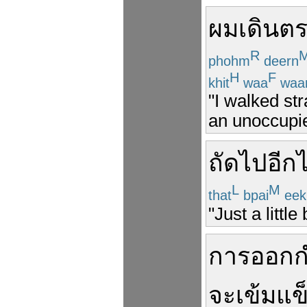
ผม
เดิน
ตร
R
phohm
deern
H
F
khit
waa
waa
"I walked st
an unoccupie
ถัดไป
อีก
ไ
L
M
that
bpai
eek
"Just a littl
การออกก
จะ
เข้มแข