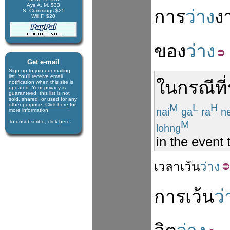
Aye A. M. $33
การ
ว่าง
ง
S. Cummings $25
Will F. $20
ของ
ว่าง
Get e-mail
Sign-up to join our mail­ing
list. You'll receive e­mail
ในกรณีที่
notification when this site is
updated. Your privacy is
guaran­teed; this list is not
sold, shared, or used for any
other purpose.
Click here
for
M
L
H
nai
ga
ra
n
more infor­mation.
M
To unsubscribe, click
here
.
lohng
in the event
เวลา
เว้น
ว่าง
การ
เว้น
ว่