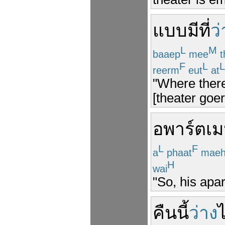
แบบ
มี
ที่
ว่
L
M
baaep
mee
t
F
L
L
reerm
eut
at
"Where there
[theater goer
อพาร์ตเม
L
F
a
phaat
maeh
H
wai
"So, his apa
คืนนี้
ว่าง