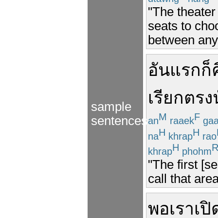
"The theater
seats to cho
between any
อัน
แรก
ก็
เรียก
ตรงน
sample
M
F
sentences
an
raaek
ga
H
H
na
khrap
rao
H
khrap
phohm
"The first [s
call that are
พอ
เรา
เปิ