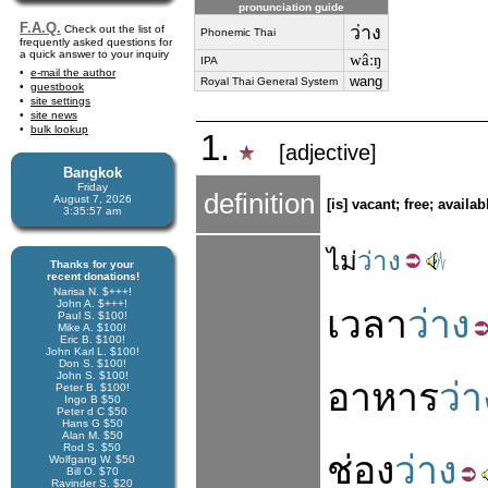
pronunciation guide
F.A.Q.
ว่าง
Check out the list of
Phonemic Thai
frequently asked questions for
a quick answer to your inquiry
wâːŋ
IPA
e-mail the author
wang
Royal Thai General System
guestbook
site settings
site news
bulk lookup
1.
[adjective]
Bangkok
Friday
definition
August 7, 2026
[is] vacant; free; availa
3:35:58 am
ไม่
ว่าง
Thanks for your
recent donations!
Narisa N. $+++!
John A. $+++!
เวลา
ว่าง
Paul S. $100!
Mike A. $100!
Eric B. $100!
John Karl L. $100!
Don S. $100!
John S. $100!
อาหาร
ว่า
Peter B. $100!
Ingo B $50
Peter d C $50
Hans G $50
Alan M. $50
Rod S. $50
ช่อง
ว่าง
Wolfgang W. $50
Bill O. $70
Ravinder S. $20