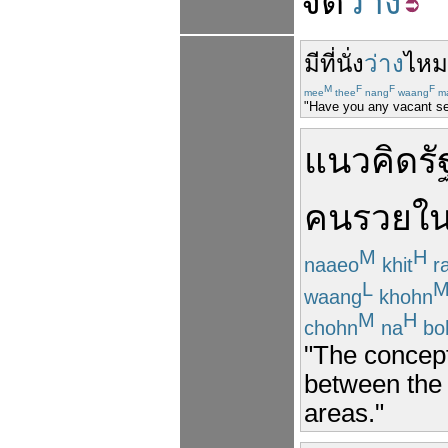
จิต
ว่าง
มี
ที่นั่ง
ว่าง
ไหม
M
F
F
F
mee
thee
nang
waang
ma
"Have you any vacant s
แนว
คิด
ร
คน
รวย
ใ
M
H
naaeo
khit
ra
L
waang
khohn
M
H
chohn
na
bo
"The concept 
between the r
areas."