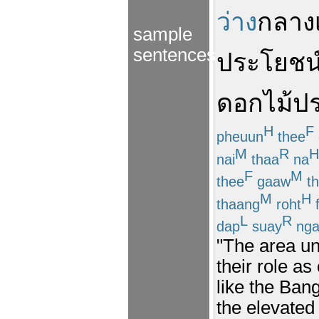
ว่าง
กลาง
sample
sentences
ประโยชน
ดอก
ไม้ป
H
F
pheuun
thee
M
R
H
nai
thaa
na
F
M
thee
gaaw
t
M
H
thaang
roht
f
L
R
dap
suay
ng
"The area u
their role as
like the Ban
the elevated