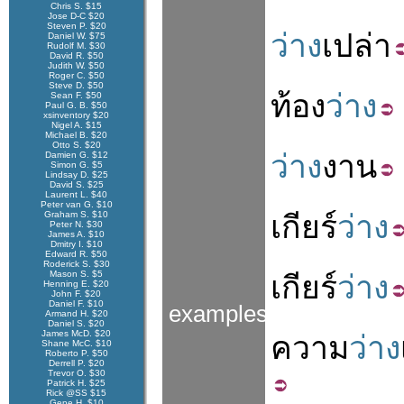
Chris S. $15
Jose D-C $20
Steven P. $20
ว่าง
เปล่า
Daniel W. $75
Rudolf M. $30
David R. $50
Judith W. $50
Roger C. $50
Steve D. $50
ท้อง
ว่าง
Sean F. $50
Paul G. B. $50
xsinventory $20
Nigel A. $15
Michael B. $20
Otto S. $20
ว่าง
งาน
Damien G. $12
Simon G. $5
Lindsay D. $25
David S. $25
Laurent L. $40
Peter van G. $10
Graham S. $10
เกียร์
ว่าง
Peter N. $30
James A. $10
Dmitry I. $10
Edward R. $50
Roderick S. $30
Mason S. $5
เกียร์
ว่าง
Henning E. $20
John F. $20
Daniel F. $10
examples
Armand H. $20
Daniel S. $20
James McD. $20
ความ
ว่าง
Shane McC. $10
Roberto P. $50
Derrell P. $20
Trevor O. $30
Patrick H. $25
Rick @SS $15
Gene H. $10