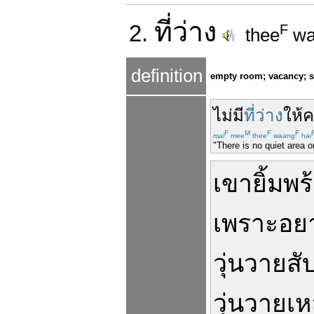
ที่
ว่าง
2.
F
thee
wa
definition
empty room; vacancy; 
ไม่มี
ที่ว่าง
ให้
ค
F
M
F
F
mai
mee
thee
waang
hai
"There is no quiet area on 
เขา
ยิ้ม
พร
เพราะ
อย
วุ่นวาย
สั
วุ่นวาย
เห