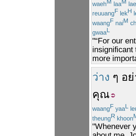
M
M
waeh
laa
la
F
H
reuuang
lek
l
F
M
waang
nai
ch
L
gwaa
"“For our ent
insignificant
more importa
ว่าง
ๆ
อย่
คุณ
F
L
waang
yaa
le
R
theung
khoon
"Whenever yo
about me, Joh