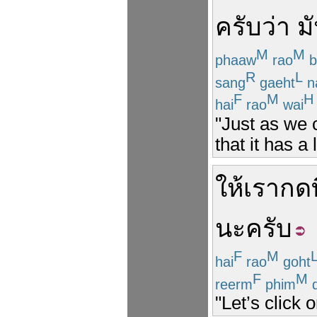
ครับ
ว่า
ม
M
M
phaaw
rao
b
R
L
sang
gaeht
n
F
M
H
hai
rao
wai
"Just as we 
that it has a 
ให้
เรา
กด
ท
นะ
ครับ
F
M
hai
rao
goht
F
M
reerm
phim
d
"Let’s click 