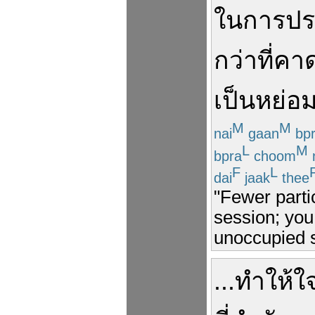
ใน
การปร
กว่า
ที่
คา
เป็น
หย่อม
M
M
nai
gaan
bp
L
M
bpra
choom
F
L
dai
jaak
thee
"Fewer parti
session; you
unoccupied s
...
ทำให้
ใ