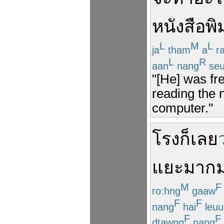
หนังสือพิ
L
M
L
ja
tham
a
ra
L
R
aan
nang
se
"[He] was fr
reading the n
computer."
โรง
ก็เลย
แยะ
มาก
M
F
ro:hng
gaaw
F
F
nang
hai
leuu
F
F
dtawng
nang