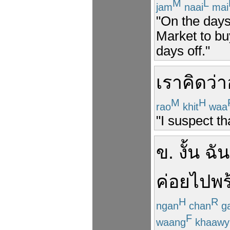
M
L
jam
naai
mai
"On the days
Market to buy
days off."
เรา
คิดว่า
M
H
rao
khit
waa
"I suspect th
ข
.
งั้น
ฉัน
ค่อย
ไป
พร
H
R
ngan
chan
g
F
waang
khaawy