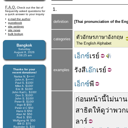
F.A.Q.
Check out the list of
1.
frequently asked questions for
a quick answer to your inquiry
e-mail the author
definition
[Thai pronunciation of the Engli
guestbook
site settings
site news
bulk lookup
ตัวอักษรภาษาอังกฤษ
categories
The English Alphabet
Bangkok
Saturday
August 8, 2026
เอ็กซ์
เรย์
3:08:25 am
รังสี
เอ๊ก
เรย์
Thanks for your
examples
recent donations!
Narisa N. $+++!
John A. $+++!
เอ็กซ์
พี
Paul S. $100!
Mike A. $100!
Eric B. $100!
John Karl L. $100!
Don S. $100!
ก่อนหน้านี้
ไม่นาน
John S. $100!
Peter B. $100!
Ingo B $50
Peter d C $50
สาธิต
ให้ดู
ว่า
พวก
Hans G $50
Alan M. $50
Rod S. $50
ลาร์
Wolfgang W. $50
Bill O. $70
Ravinder S. $20