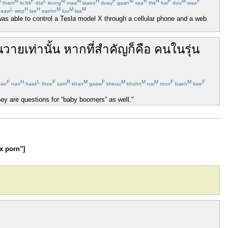
M
M
F
L
M
M
H
F
M
R
H
F
M
F
tham
lo:hk
dta
leung
maa
laaeo
duay
gaan
saa
thit
hai
duu
waa
L
H
H
M
M
M
taaw
wep
lae
saehn
luu
laa
as able to control a Tesla model X through a cellular phone and a web
น
วาย
เท่านั้น
หาก
ที่
สำคัญ
ก็คือ
คน
ใน
รุ่น
F
H
L
F
R
M
F
M
M
M
F
M
F
hao
nan
haak
thee
sam
khan
gaaw
kheuu
khohn
nai
roon
baeh
bee
they are questions for “baby boomers” as well."
xx porn"]