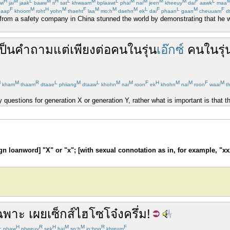
H
M
L
M
H
L
M
L
M
M
M
M
F
L
wi
jai
jaak
baaw
ri
sat
khwaam
bplaawt
phai
nai
jeen
kheeuy
dai
aawk
maa
F
M
H
M
F
M
M
M
L
F
L
M
F
aap
khoom
roht
yohn
thaeht
laa
mo:h
daehn
ek
dai
phaan
gaan
cheuuam
d
from a safety company in China stunned the world by demonstrating that he w
ป็น
คำถาม
แต่
เพียง
ต่อ
คน
ใน
รุ่น
เอ๊กซ์
คน
ใน
รุ่
M
M
R
L
M
L
M
M
F
H
M
M
F
M
kham
thaam
dtaae
phiiang
dtaaw
khohn
nai
roon
ek
khohn
nai
roon
waai
t
 questions for generation X or generation Y, rather what is important is that 
ign loanword] "X" or "x"; [with sexual connotation as in, for example, "x
เฉพาะ
เผย
เซ็กส์
ไฮ
โซ
โจ๋งครึ่ม
!
L
H
R
H
M
M
R
F
phaw
pheeuy
sek
hai
so:h
jo:hng
khreum