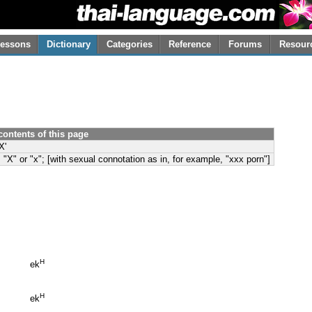
essons
Dictionary
Categories
Reference
Forums
Resour
contents of this page
X'
] "X" or "x"; [with sexual connotation as in, for example, "xxx porn"]
H
ek
H
ek