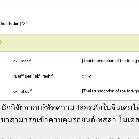
sh letter,] 'X'
L
M
[Thai transcription of the foreig
ek
raeh
M
R
H
M
x-ray
rang
see
ek
raeh
L
M
[Thai transcription of the forei
ek
phee
นักวิจัย
จาก
บริษัท
ความปลอดภัย
ใน
จีน
เคย
ได
เขา
สามารถ
เข้า
ควบคุม
รถยนต์
เทสลา
โมเด