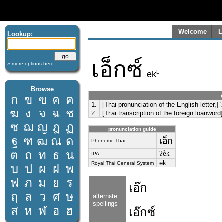
Welcome
L
Lookup:
เอ็กซ์
» more options
here
L
ek
Browse
ก
ข
ฃ
ค
ฅ
1.
[Thai pronunciation of the English letter,] '
ฆ
ง
จ
ฉ
ช
2.
[Thai transcription of the foreign loanword
ซ
ฌ
ญ
ฎ
ฏ
pronunciation guide
ฐ
ฑ
ฒ
ณ
ด
เอ็ก
Phonemic Thai
ต
ถ
ท
ธ
น
ʔèk
IPA
ek
Royal Thai General System
บ
ป
ผ
ฝ
พ
ฟ
ภ
ม
ย
ร
เอ๊ก
ฤ
ล
ว
ศ
ษ
alternate
spellings
ส
ห
ฬ
อ
ฮ
เอ๊กซ์