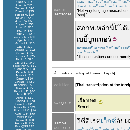
L
F
H
F
M
H
gaawn
naa
nee
mai
naan
nak
Chris S. $15
Jose D-C $20
F
R
R
F
F
phuaak
khao
saa
maat
khao
khu
Steven P. $20
sample
"Not very long ago researchers 
Daniel W. $75
sentences
[app]."
Rudolf M. $30
David R. $50
Judith W. $50
Roger C. $50
สภาพ
เหล่านี้
มิได้
เ
Steve D. $50
Sean F. $50
Paul G. B. $50
xsinventory $20
เบบี้บูมเมอร์
Nigel A. $15
Michael B. $20
Otto S. $20
L
F
L
H
H
F
sa
phaap
lao
nee
mi
dai
bpen
Damien G. $12
M
M
buum
muuhr
Simon G. $5
"These situations are not merely
Lindsay D. $25
David S. $25
Laurent L. $40
Peter van G. $10
Graham S. $10
2.
Peter N. $30
[adjective, colloquial, loanword, English]
James A. $10
Dmitry I. $10
Edward R. $50
definition
[Thai transcription of the fore
Roderick S. $30
Mason S. $5
Henning E. $20
John F. $20
Daniel F. $10
เรื่องเพศ
Armand H. $20
categories
Daniel S. $20
Sexual
James McD. $20
Shane McC. $10
Roberto P. $50
Derrell P. $20
วีซีดี
เรต
เอ็กซ์
ลับ
Trevor O. $30
sample
Patrick H. $25
Rick @SS $15
sentence
M
M
M
F
L
H
wee
see
dee
raeht
ek
lap
cha
Gene H. $10