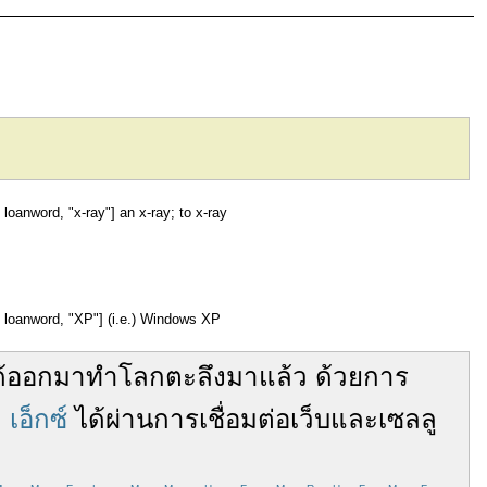
n loanword, "x-ray"] an x-ray; to x-ray
gn loanword, "XP"] (i.e.) Windows XP
้
ออกมา
ทำ
โลก
ตะลึง
มา
แล้ว
ด้วย
การ
ล
เอ็กซ์
ได้
ผ่าน
การเชื่อมต่อ
เว็บ
และ
เซลลู