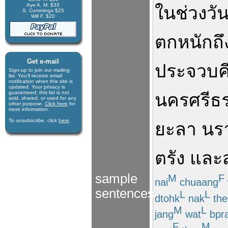
Aye A. M. $33
ใน
ช่วง
วัน
S. Cummings $25
Will F. $20
ตก
หนัก
ถึ
Get e-mail
ประจวบคีร
Sign-up to join our mail­ing
list. You'll receive e­mail
notification when this site is
updated. Your privacy is
guaran­teed; this list is not
นครศรีธ
sold, shared, or used for any
other purpose.
Click here
for
more infor­mation.
To unsubscribe, click
here
.
ยะลา
นร
ตรัง
และ
sample
M
F
nai
chuaang
sentences
L
L
dtohk
nak
the
M
L
jang
wat
bpr
F
M