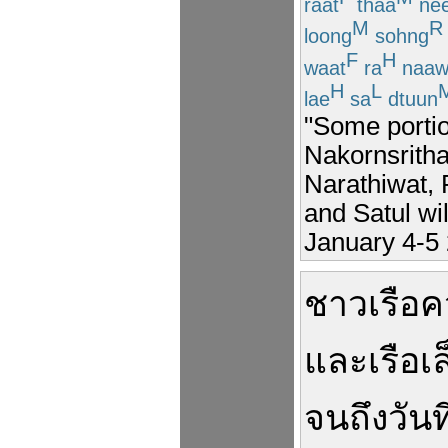
raat
thaa
ne
M
R
loong
sohng
F
H
waat
ra
naaw
H
L
lae
sa
dtuun
"Some portio
Nakornsritha
Narathiwat, 
and Satul wi
January 4-5 
ชาวเรือ
ค
และ
เรือ
เล
จนถึง
วันที