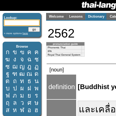
Welcome
Lessons
Dictionary
Cat
Lookup:
2562
» more options
here
pronunciation guide
Browse
Phonemic Thai
ก
ข
ฃ
ค
ฅ
IPA
Royal Thai General System
ฆ
ง
จ
ฉ
ช
ซ
ฌ
ญ
ฎ
ฏ
[noun]
ฐ
ฑ
ฒ
ณ
ด
ต
ถ
ท
ธ
น
definition
[Buddhist y
บ
ป
ผ
ฝ
พ
ฟ
ภ
ม
ย
ร
ฤ
ล
ว
ศ
ษ
และ
เคลื่
ส
ห
ฬ
อ
ฮ