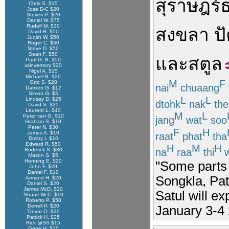
สุราษฎร์
Chris S. $15
Jose D-C $20
Steven P. $20
Daniel W. $75
Rudolf M. $30
สงขลา
ป
David R. $50
Judith W. $50
Roger C. $50
Steve D. $50
Sean F. $50
และ
สตูล
Paul G. B. $50
xsinventory $20
Nigel A. $15
Michael B. $20
M
F
Otto S. $20
nai
chuaang
Damien G. $12
Simon G. $5
L
L
Lindsay D. $25
dtohk
nak
the
David S. $25
Laurent L. $40
M
L
Peter van G. $10
jang
wat
soo
Graham S. $10
Peter N. $30
F
H
James A. $10
raat
phat
tha
Dmitry I. $10
Edward R. $50
H
M
H
na
raa
thi
w
Roderick S. $30
Mason S. $5
Henning E. $20
"Some parts 
John F. $20
Daniel F. $10
Songkla, Pat
Armand H. $20
Daniel S. $20
James McD. $20
Satul will e
Shane McC. $10
Roberto P. $50
Derrell P. $20
January 3-4 
Trevor O. $30
Patrick H. $25
Rick @SS $15
Gene H. $10