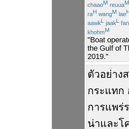
M
chaao
reuua
H
M
ra
wang
lae
L
L
aawk
jaak
fan
M
khohm
"Boat operato
the Gulf of T
2019."
ตัวอย่าง
ส
กระแทก
การแพร่
น่า
และ
โค