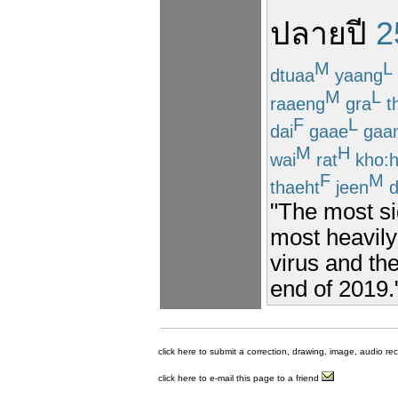
ปลาย
ปี
2
M
L
dtuaa
yaang
M
L
raaeng
gra
t
F
L
dai
gaae
gaa
M
H
wai
rat
kho:
F
M
thaeht
jeen
d
"The most s
most heavily
virus and th
end of 2019.
click here to submit a correction, drawing, image, audio re
click here to e-mail this page to a friend