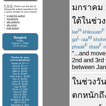
มกราคม
F.A.Q.
Check out the list of
frequently asked questions for
a quick answer to your inquiry
e-mail the author
ใต้
ใน
ช่วง
guestbook
site settings
site news
bulk lookup
H
F
lae
khleuuan
L
M
Bangkok
ga
raa
khoh
Friday
August 7, 2026
F
F
phaak
dtaai
n
12:21:19 pm
"...and move
Thanks for your
2nd and 3rd 
recent donations!
Narisa N. $+++!
between Janu
John A. $+++!
Paul S. $100!
Mike A. $100!
Eric B. $100!
John Karl L. $100!
ใน
ช่วง
วัน
Don S. $100!
John S. $100!
Peter B. $100!
Ingo B $50
Peter d C $50
ตก
หนัก
ถึ
Hans G $50
Alan M. $50
Rod S. $50
Wolfgang W. $50
Bill O. $70
Ravinder S. $20