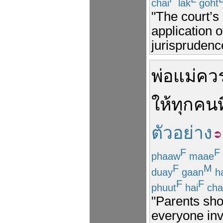
chai
lak
goht
"The court’s
application o
jurisprudenc
พ่อแม่
คว
ให้
ทุกคน
ท
ตัวอย่าง
F
F
phaaw
maae
F
M
duay
gaan
ha
F
F
phuut
hai
cha
"Parents sho
everyone invo