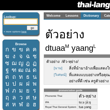
Welcome
Lessons
Dictionary
Cat
Lookup:
ตัวอย่าง
» more options
here
Browse
dtuaa
yaang
M
L
ก
ข
ฃ
ค
ฅ
ฆ
ง
จ
ฉ
ช
ตัวอย่าง /ตัว-หฺย่าง/
ซ
ฌ
ญ
ฎ
ฏ
[นาม]
สิ่งที่นำมาอ้างเพื่อแสดง
ฐ
ฑ
ฒ
ณ
ด
[วิเศษณ์]
ที่แสดงแบบอย่างหรือคุณภ
ต
ถ
ท
ธ
น
อย่างที่ดี เช่น ครูตัวอย่า
บ
ป
ผ
ฝ
พ
ฟ
ภ
ม
ย
ร
pronunciation guide
ตัว-หฺย่าง
ฤ
ล
ว
ศ
ษ
Phonemic Thai
tuːa jàːŋ
ส
ห
ฬ
อ
ฮ
IPA
tua yang
Royal Thai General System