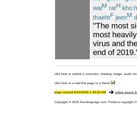
M
H
wai
rat
kho:
F
M
thaeht
jeen
d
"The most s
most heavily
virus and th
end of 2019.
click here to submit a correction, drawing, image, audio re
click here to e-mail this page to a friend
page cached 8/10/2026 1:36:02 AM
online source f
Copyright © 2026 thai-language.com. Portions copyright © 