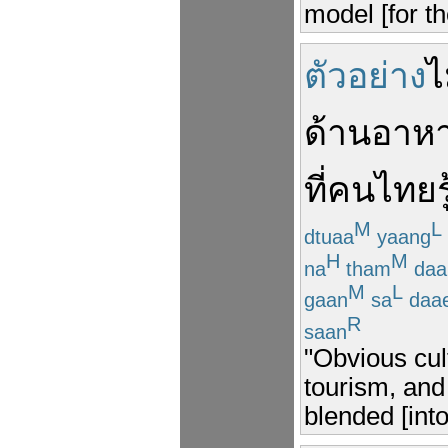
model [for t
ตัวอย่าง
ไ
ด้าน
อาห
ที่
คนไทย
ร
M
L
dtuaa
yaang
H
M
na
tham
daa
M
L
gaan
sa
daa
R
saan
"Obvious cul
tourism, and
blended [into