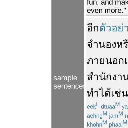
fun, and mak
even more."
อีก
ตัวอย่
จำนอง
หร
ภายนอก
สำนักงานท
sample
sentences
ทำได้
เช่
L
M
eek
dtuaa
ya
M
M
aehng
jam
n
M
M
khohn
phaai