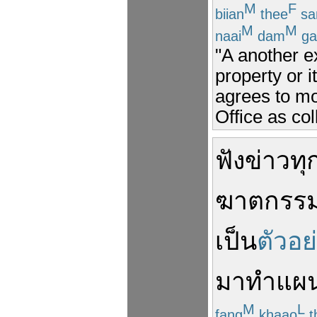
M
F
biian
thee
s
M
M
naai
dam
ga
"A another 
property or i
agrees to mo
Office as col
ฟัง
ข่าว
ทุ
ฆาตกรร
เป็น
ตัวอย
มา
ทำแผ
M
L
fang
khaao
t