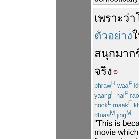
เพราะว่า
ตัวอย่าง
ใ
สนุก
มากข
จริง
H
F
phraw
waa
kh
L
F
yaang
hai
rao
L
F
nook
maak
k
M
M
dtuaa
jing
"This is bec
movie which