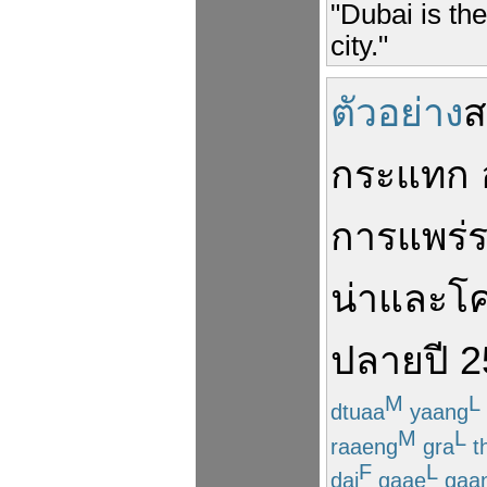
"Dubai is th
city."
ตัวอย่าง
ส
กระแทก
การแพร่
น่า
และ
โค
ปลาย
ปี
2
M
L
dtuaa
yaang
M
L
raaeng
gra
t
F
L
dai
gaae
gaa