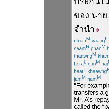
ประกัน
ใ
ของ
นาย
จำนำ
M
L
dtuaa
yaang
R
M
saam
phan
b
M
thaawng
kha
L
M
bpra
gan
nai
L
baat
khaawng
M
M
jam
nam
"For example
transfers a g
Mr. A’s repa
called the “