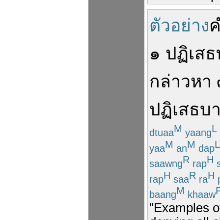
ตัวอย่าง
ค
๑
ปฏิเสธ
กล่าวหา
ปฏิเสธ
บา
M
L
dtuaa
yaang
M
M
L
yaa
an
dap
R
H
saawng
rap
s
H
R
H
rap
saa
ra
M
baang
khaaw
"Examples of