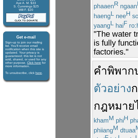
R
Aye A. M. $33
phaaen
ngaan
S. Cummings $25
Will F. $20
L
H
haeng
nee
s
L
F
yaang
hai
ro:
"The water t
Get e-mail
is fully func
Sign-up to join our mail­ing
list. You'll receive e­mail
factories."
notification when this site is
updated. Your privacy is
guaran­teed; this list is not
sold, shared, or used for any
other purpose.
Click here
for
more infor­mation.
คำพิพาก
To unsubscribe, click
here
.
ตัวอย่าง
ก
กฎหมาย
M
H
kham
phi
ph
M
phiiang
dtuaa
F
L