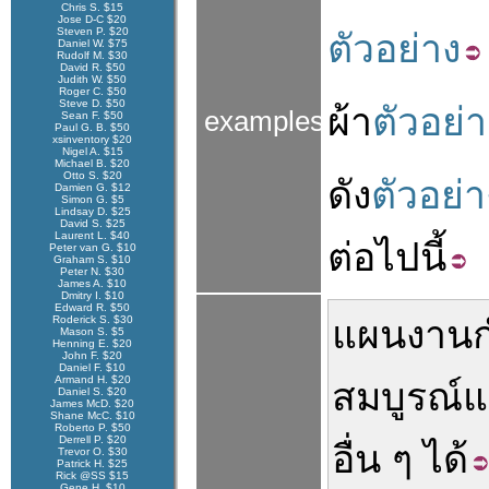
Chris S. $15
Jose D-C $20
Steven P. $20
ตัวอย่าง
Daniel W. $75
Rudolf M. $30
David R. $50
Judith W. $50
Roger C. $50
Steve D. $50
ผ้า
ตัวอย่า
examples
Sean F. $50
Paul G. B. $50
xsinventory $20
Nigel A. $15
Michael B. $20
Otto S. $20
ดัง
ตัวอย่า
Damien G. $12
Simon G. $5
Lindsay D. $25
David S. $25
Laurent L. $40
ต่อไปนี้
Peter van G. $10
Graham S. $10
Peter N. $30
James A. $10
Dmitry I. $10
Edward R. $50
Roderick S. $30
แผนงาน
Mason S. $5
Henning E. $20
John F. $20
Daniel F. $10
Armand H. $20
สมบูรณ์
Daniel S. $20
James McD. $20
Shane McC. $10
Roberto P. $50
Derrell P. $20
อื่น ๆ
ได้
Trevor O. $30
Patrick H. $25
Rick @SS $15
Gene H. $10