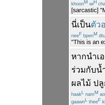
M
H
khoon
wi
cha
[sarcastic] "
นี่
เป็น
ตัวอ
F
M
nee
bpen
dt
"This is an e
หาก
นำ
เ
ร่วม
กับ
น้
ผลไม้
ปล
L
M
haak
nam
ao
L
F
gaawn
thee
k