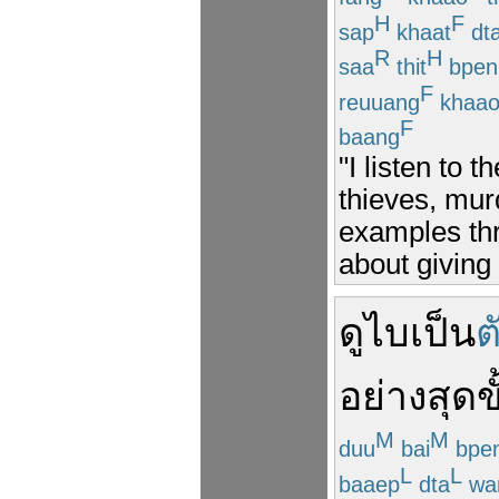
H
F
sap
khaat
dt
R
H
saa
thit
bpen
F
reuuang
khaa
F
baang
"I listen to 
thieves, mur
examples thr
about giving
ดูไบ
เป็น
ต
อย่าง
สุดขั
M
M
duu
bai
bpe
L
L
baaep
dta
wa