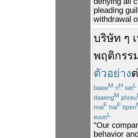
denying all c
pleading gui
withdrawal o
บริษัท
ๆ
เ
พฤติกรร
ตัวอย่าง
ต
M
H
L
baaw
ri
sat
M
daaeng
phreu
F
F
mai
hai
bpen
L
euun
"Our company
behavior and