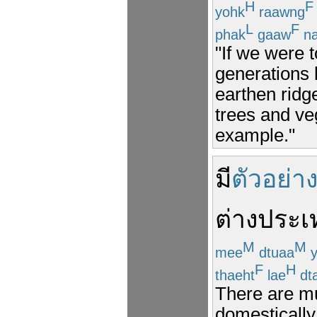
H
F
yohk
raawng
L
F
phak
gaaw
n
"If we were 
generations 
earthen ridge
trees and ve
example."
มี
ตัวอย่า
ต่างประเ
M
M
mee
dtuaa
y
F
H
thaeht
lae
dt
There are mu
domestically 