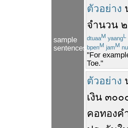
ตัวอย่าง
จำนวน
๒
M
L
dtuaa
yaang
sample
M
M
sentences
bpen
jam
nu
"For example
Toe."
ตัวอย่าง
เงิน
๓๐๐
คอ
ทองค