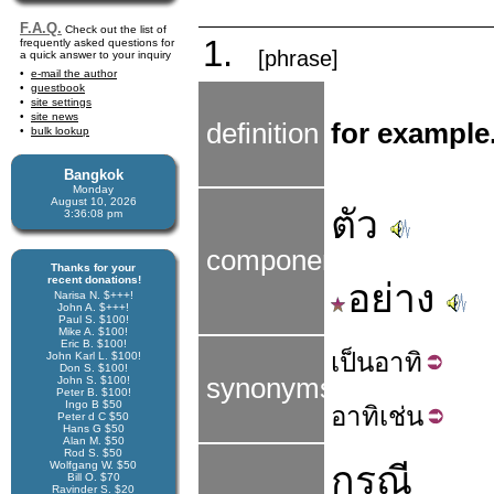
F.A.Q.
Check out the list of
1.
frequently asked questions for
[phrase]
a quick answer to your inquiry
e-mail the author
guestbook
site settings
site news
definition
for example.
bulk lookup
Bangkok
Monday
August 10, 2026
ตัว
3:36:09 pm
components
Thanks for your
recent donations!
อย่าง
Narisa N. $+++!
John A. $+++!
Paul S. $100!
Mike A. $100!
Eric B. $100!
เป็น
อาทิ
John Karl L. $100!
Don S. $100!
synonyms
John S. $100!
Peter B. $100!
Ingo B $50
อาทิ
เช่น
Peter d C $50
Hans G $50
Alan M. $50
Rod S. $50
Wolfgang W. $50
กรณี
Bill O. $70
Ravinder S. $20