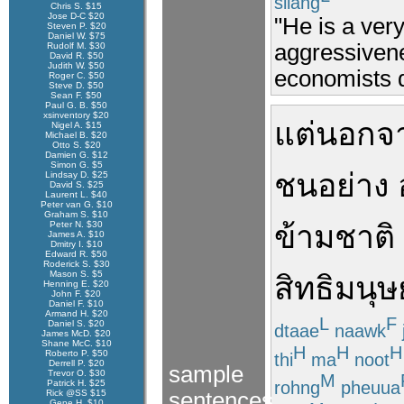
siiang
Chris S. $15
Jose D-C $20
"He is a ver
Steven P. $20
Daniel W. $75
aggressivene
Rudolf M. $30
David R. $50
Judith W. $50
economists d
Roger C. $50
Steve D. $50
Sean F. $50
Paul G. B. $50
xsinventory $20
แต่
นอกจา
Nigel A. $15
Michael B. $20
Otto S. $20
Damien G. $12
Simon G. $5
ชน
อย่าง
Lindsay D. $25
David S. $25
Laurent L. $40
Peter van G. $10
Graham S. $10
Peter N. $30
ข้ามชาติ
James A. $10
Dmitry I. $10
Edward R. $50
Roderick S. $30
Mason S. $5
สิทธิมนุ
Henning E. $20
John F. $20
Daniel F. $10
Armand H. $20
L
F
Daniel S. $20
dtaae
naawk
James McD. $20
Shane McC. $10
H
H
H
Roberto P. $50
thi
ma
noot
Derrell P. $20
sample
Trevor O. $30
M
rohng
pheuua
Patrick H. $25
Rick @SS $15
sentences
Gene H. $10