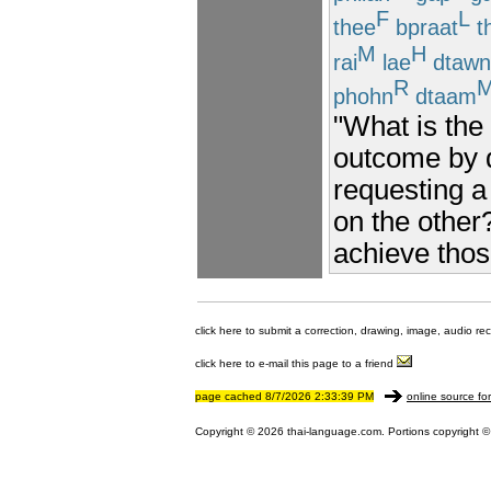
F
L
thee
bpraat
t
M
H
rai
lae
dtawn
R
phohn
dtaam
"What is the
outcome by d
requesting a
on the other
achieve thos
click here to submit a correction, drawing, image, audio re
click here to e-mail this page to a friend
page cached 8/7/2026 2:33:39 PM
online source fo
Copyright © 2026 thai-language.com. Portions copyright © 