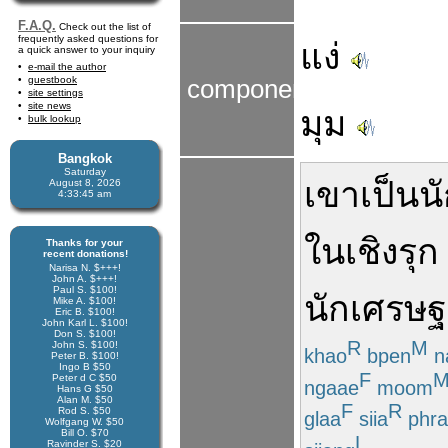
F.A.Q.
Check out the list of
frequently asked questions for
แง่
a quick answer to your inquiry
e-mail the author
guestbook
components
site settings
site news
มุม
bulk lookup
Bangkok
Saturday
เขา
เป็น
น
August 8, 2026
4:33:45 am
ใน
เชิงรุก
Thanks for your
recent donations!
Narisa N. $+++!
John A. $+++!
Paul S. $100!
นักเศรษฐ
Mike A. $100!
Eric B. $100!
John Karl L. $100!
Don S. $100!
R
M
John S. $100!
khao
bpen
n
Peter B. $100!
Ingo B $50
F
Peter d C $50
ngaae
moom
Hans G $50
Alan M. $50
F
R
Rod S. $50
glaa
siia
phr
Wolfgang W. $50
Bill O. $70
L
Ravinder S. $20