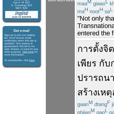
M
L
maa
giaao
k
Aye A. M. $33
S. Cummings $25
Will F. $20
H
H
L
ma
noot
sa
"Not only tha
Transnationa
Get e-mail
entered the 
Sign-up to join our mail­ing
list. You'll receive e­mail
notification when this site is
updated. Your privacy is
การ
ตั้งจ
guaran­teed; this list is not
sold, shared, or used for any
other purpose.
Click here
for
more infor­mation.
เพียร
กับ
To unsubscribe, click
here
.
ปรารถน
สร้าง
เหตุ
M
F
gaan
dtang
ji
M
L
phiian
gap
ga