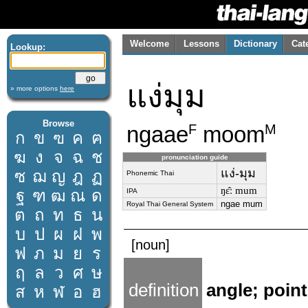
Welcome
Lessons
Dictionary
Cat
Lookup:
แง่มุม
» more options
here
Browse
ngaae
moom
F
M
ก
ข
ฃ
ค
ฅ
ฆ
ง
จ
ฉ
ช
pronunciation guide
แง่-มุม
ซ
ฌ
ญ
ฎ
ฏ
Phonemic Thai
ŋɛ̂ː mum
ฐ
ฑ
ฒ
ณ
ด
IPA
ngae mum
Royal Thai General System
ต
ถ
ท
ธ
น
บ
ป
ผ
ฝ
พ
[noun]
ฟ
ภ
ม
ย
ร
ฤ
ล
ว
ศ
ษ
definition
angle; point
ส
ห
ฬ
อ
ฮ