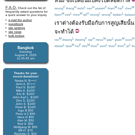
หนึ่ง
ซึ่ง
เปลี่ยนแปลง
ไป
ตลอดกาล
F
H
L
H
F
M
F
M
F.A.Q.
Check out the list of
seung
thang
moht
nan
yaawm
tham
hai
chee
frequently asked questions for
M
L
M
H
L
F
L
bpen
eek
chee
wit
neung
seung
bpliian
bplaae
a quick answer to your inquiry
e-mail the author
เรา
ต่าง
ต้อง
รับมือ
กับ
การสูญเสีย
นั้น
guestbook
site settings
จะทำได้
site news
bulk lookup
M
L
F
H
M
L
M
R
rao
dtaang
dtawng
rap
meuu
gap
gaan
suun
L
M
F
M
F
L
F
F
L
dtaaw
bpai
hai
dee
thee
soot
thao
thee
ja
th
Bangkok
Saturday
August 8, 2026
11:45:45 am
Thanks for your
recent donations!
Narisa N. $+++!
John A. $+++!
Paul S. $100!
Mike A. $100!
Eric B. $100!
John Karl L. $100!
Don S. $100!
John S. $100!
Peter B. $100!
Ingo B $50
Peter d C $50
Hans G $50
Alan M. $50
Rod S. $50
Wolfgang W. $50
Bill O. $70
Ravinder S. $20