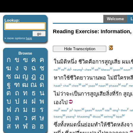
Welcome
L
Lookup:
Reading Exercise: Information,
» more options
here
Browse
ก
ข
ฃ
ค
ฅ
ใน
มิติ
หนึ่ง
ชีวิต
คือ
การสูญเสีย
ผม
เช
ฆ
ง
จ
ฉ
ช
M
H
L
L
M
H
M
M
R
nai
mi
dti
neung
chee
wit
kheuu
gaan
suun
ซ
ฌ
ญ
ฎ
ฏ
หาก
ใช้ชีวิต
ยาวนาน
พอ
ไม่มีใคร
หลี
ฐ
ฑ
ฒ
ณ
ด
L
H
M
H
M
M
M
F
haak
chai
chee
wit
yaao
naan
phaaw
mai
me
ต
ถ
ท
ธ
น
ไม่ว่าจะ
เป็น
การสูญเสีย
สิ่งที่
รัก
สูญเ
บ
ป
ผ
ฝ
พ
เอง
ไป
ฟ
ภ
ม
ย
ร
F
F
L
M
M
R
R
L
F
mai
waa
ja
bpen
gaan
suun
siia
sing
thee
ra
M
L
R
M
M
M
ฤ
ล
ว
ศ
ษ
baang
yaang
khaawng
dtuaa
aehng
bpai
ซึ่ง
ทั้งหมด
นั้น
ย่อม
ทำให้
ชีวิต
หลังจ
ส
ห
ฬ
อ
ฮ