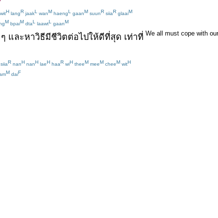
H
R
L
M
L
M
R
R
M
wit
lang
jaak
wan
haeng
gaan
suun
siia
glaai
M
M
L
L
M
ng
bpai
dta
laawt
gaan
We all must cope with our
 ๆ
และ
หา
วิธี
มี
ชีวิต
ต่อไป
ให้
ดีที่สุด
เท่าที่
R
H
H
H
R
H
M
M
M
H
siia
nan
nan
lae
haa
wi
thee
mee
chee
wit
M
F
am
dai