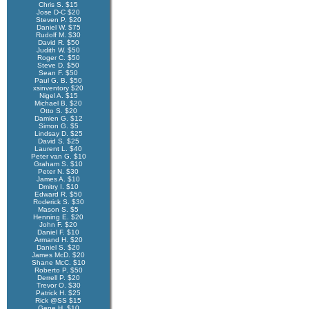
Chris S. $15
Jose D-C $20
Steven P. $20
Daniel W. $75
Rudolf M. $30
David R. $50
Judith W. $50
Roger C. $50
Steve D. $50
Sean F. $50
Paul G. B. $50
xsinventory $20
Nigel A. $15
Michael B. $20
Otto S. $20
Damien G. $12
Simon G. $5
Lindsay D. $25
David S. $25
Laurent L. $40
Peter van G. $10
Graham S. $10
Peter N. $30
James A. $10
Dmitry I. $10
Edward R. $50
Roderick S. $30
Mason S. $5
Henning E. $20
John F. $20
Daniel F. $10
Armand H. $20
Daniel S. $20
James McD. $20
Shane McC. $10
Roberto P. $50
Derrell P. $20
Trevor O. $30
Patrick H. $25
Rick @SS $15
Gene H. $10