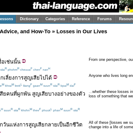
essons
Dictionary
Categories
Reference
Forums
Resour
 Advice, and How-To » Losses in Our Lives
From one perspective, our 
ื่อ
เช่นนั้น
R
R
F
F
H
siia
phohm
cheuua
chen
nan
Anyone who lives long en
กเลี่ยง
การสูญเสีย
ไป
ได้
M
M
L
F
M
R
R
M
F
e
khrai
leek
liiang
gaan
suun
siia
bpai
dai
...whether these losses i
สีย
คน
ที่
ผูกพัน
สูญเสีย
บางอย่าง
ของตัว
loss of something that w
H
R
R
M
F
L
M
R
R
k
suun
siia
khohn
thee
phuuk
phan
suun
siia
All of these [losses we su
าก
วัน
แห่ง
การสูญเสีย
กลายเป็น
อีก
ชีวิต
change into a life of some 