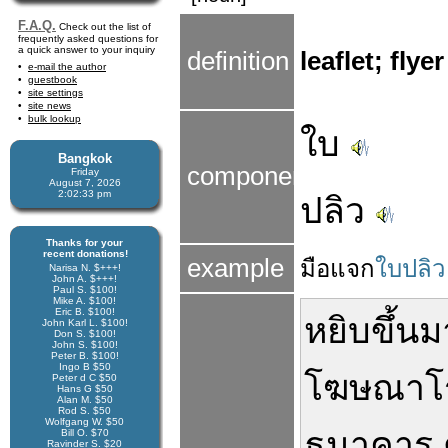
F.A.Q.
Check out the list of
frequently asked questions for
a quick answer to your inquiry
definition
leaflet; flyer
e-mail the author
guestbook
site settings
site news
bulk lookup
ใบ
Bangkok
components
Friday
August 7, 2026
2:02:34 pm
ปลิว
Thanks for your
recent donations!
example
มือ
แจก
ใบปลิว
Narisa N. $+++!
John A. $+++!
Paul S. $100!
Mike A. $100!
Eric B. $100!
หยิบขึ้นม
John Karl L. $100!
Don S. $100!
John S. $100!
Peter B. $100!
Ingo B $50
โฆษณา
โ
Peter d C $50
Hans G $50
Alan M. $50
Rod S. $50
Wolfgang W. $50
ธนาคาร
Bill O. $70
Ravinder S. $20