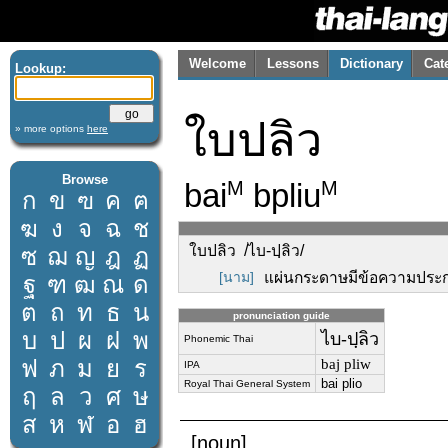
Welcome
Lessons
Dictionary
Cat
Lookup:
ใบปลิว
» more options
here
Browse
bai
bpliu
M
M
ก
ข
ฃ
ค
ฅ
ฆ
ง
จ
ฉ
ช
ใบปลิว /ไบ-ปฺลิว/
ซ
ฌ
ญ
ฎ
ฏ
[นาม]
แผ่นกระดาษมีข้อความประกา
ฐ
ฑ
ฒ
ณ
ด
ต
ถ
ท
ธ
น
pronunciation guide
บ
ป
ผ
ฝ
พ
ไบ-ปฺลิว
Phonemic Thai
ฟ
ภ
ม
ย
ร
baj pliw
IPA
bai plio
Royal Thai General System
ฤ
ล
ว
ศ
ษ
ส
ห
ฬ
อ
ฮ
[noun]