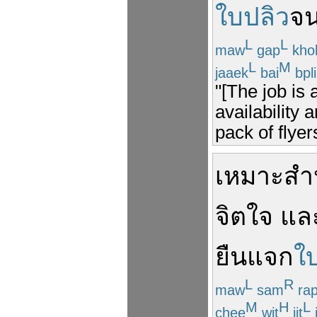
ใบปลิว
จน
L
L
maw
gap
kho
L
M
jaaek
bai
bpl
"[The job is 
availability 
pack of flyer
เหมาะ
สำ
จิตใจ
แล
ยืน
แจก
ใ
L
R
maw
sam
ra
M
H
L
chee
wit
jit
j