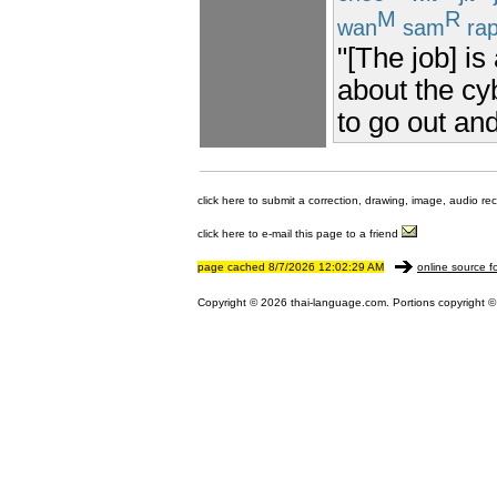
M
R
wan
sam
ra
"[The job] i
about the cy
to go out and
click here to submit a correction, drawing, image, audio re
click here to e-mail this page to a friend
page cached 8/7/2026 12:02:29 AM
online source f
Copyright © 2026 thai-language.com. Portions copyright © 