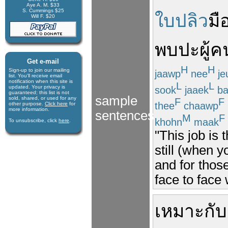
Aye A. M. $33
S. Cummings $25
ใบปลิว
มื
Will F. $20
พบปะ
ผู้ค
Get e-mail
H
H
Sign-up to join our mail­ing
jaawp
nee
je
list. You'll receive e­mail
notification when this site is
L
L
updated. Your privacy is
sook
jaaek
ba
guaran­teed; this list is not
sample
sold, shared, or used for any
F
F
thee
chaawp
other purpose.
Click here
for
more infor­mation.
sentences
M
F
khohn
maak
To unsubscribe, click
here
.
"This job is 
still (when y
and for thos
face to face 
เหมาะ
กับ