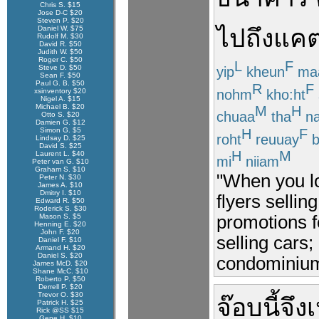
Chris S. $15
Jose D-C $20
Steven P. $20
Daniel W. $75
ไป
ถึง
แคต
Rudolf M. $30
David R. $50
Judith W. $50
Roger C. $50
L
F
Steve D. $50
yip
kheun
ma
Sean F. $50
Paul G. B. $50
R
F
nohm
kho:ht
xsinventory $20
Nigel A. $15
Michael B. $20
M
H
chuaa
tha
n
Otto S. $20
Damien G. $12
H
F
Simon G. $5
roht
reuuay
b
Lindsay D. $25
David S. $25
H
M
Laurent L. $40
mi
niiam
Peter van G. $10
Graham S. $10
"When you lo
Peter N. $30
James A. $10
Dmitry I. $10
flyers selli
Edward R. $50
Roderick S. $30
promotions f
Mason S. $5
Henning E. $20
John F. $20
selling cars;
Daniel F. $10
Armand H. $20
Daniel S. $20
condominium
James McD. $20
Shane McC. $10
Roberto P. $50
Derrell P. $20
Trevor O. $30
จ๊อบ
นี้
จึง
Patrick H. $25
Rick @SS $15
Gene H. $10