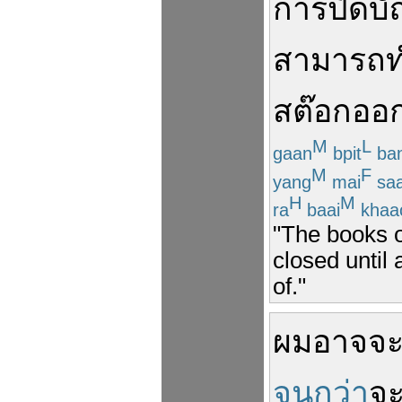
การ
ปิดบั
สามารถ
ท
สต๊อก
ออ
M
L
gaan
bpit
ba
M
F
yang
mai
sa
H
M
ra
baai
khaa
"The books o
closed until 
of."
ผม
อาจ
จ
จนกว่า
จ