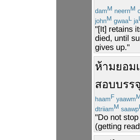
M
M
dam
neern
c
M
L
john
gwaa
ja
"[It] retains
died, until s
gives up."
ห้าม
ยอมแ
สอบ
บรรจ
F
haam
yaawm
M
dtriiam
saawp
"Do not stop 
(getting read