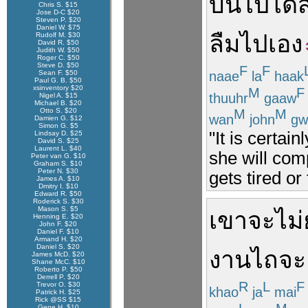
บ่น
ไป
ได้
Chris S. $15
Jose D-C $20
Steven P. $20
Daniel W. $75
ลืม
ไป
เอง
Rudolf M. $30
David R. $50
Judith W. $50
Roger C. $50
Steve D. $50
F
F
naae
la
haak
Sean F. $50
Paul G. B. $50
xsinventory $20
M
F
thuuhr
gaaw
Nigel A. $15
Michael B. $20
Otto S. $20
M
M
wan
john
gw
Damien G. $12
Simon G. $5
"It is certai
Lindsay D. $25
David S. $25
Laurent L. $40
she will com
Peter van G. $10
Graham S. $10
Peter N. $30
gets tired or 
James A. $10
Dmitry I. $10
Edward R. $50
Roderick S. $30
Mason S. $5
เขา
จะ
ไม่
Henning E. $20
John F. $20
Daniel F. $10
Armand H. $20
Daniel S. $20
งาน
ไถ
จะ
James McD. $20
Shane McC. $10
Roberto P. $50
Derrell P. $20
R
L
F
Trevor O. $30
khao
ja
mai
Patrick H. $25
Rick @SS $15
Gene H. $10