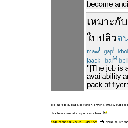
become ancien
เหมาะ
กับ
ใบปลิว
จน
L
L
maw
gap
kho
L
M
jaaek
bai
bpl
"[The job is 
availability 
pack of flyer
click here to submit a correction, drawing, image, audio re
click here to e-mail this page to a friend
page cached 8/9/2026 1:08:13 AM
online source for