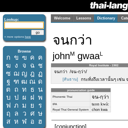
Welcome
Lessons
Dictionary
Cat
Lookup:
จนกว่า
» more options
here
Browse
john
gwaa
M
L
ก
ข
ฃ
ค
ฅ
ฆ
ง
จ
ฉ
ช
Royal Institute - 1982
จนกว่า /จน-กฺว่า/
ซ
ฌ
ญ
ฎ
ฏ
[สันธาน]
กระทั่งถึงเวลานั้นๆ เช่น
ฐ
ฑ
ฒ
ณ
ด
ต
ถ
ท
ธ
น
pronunciation guide
บ
ป
ผ
ฝ
พ
จน-กฺว่า
Phonemic Thai
ฟ
ภ
ม
ย
ร
tɕon kwàː
IPA
chon kwa
Royal Thai General System
ฤ
ล
ว
ศ
ษ
ส
ห
ฬ
อ
ฮ
[conjunction]