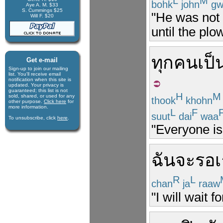
L
M
bohk
john
gw
Aye A. M. $33
S. Cummings $25
"He was not w
Will F. $20
until the pl
ทุกคน
เป็
Get e-mail
Sign-up to join our mail­ing
list. You'll receive e­mail
notification when this site is
updated. Your privacy is
guaran­teed; this list is not
H
M
sold, shared, or used for any
thook
khohn
other purpose.
Click here
for
more infor­mation.
L
F
suut
dai
waa
To unsubscribe, click
here
.
"Everyone is 
ฉัน
จะ
รอ
R
L
chan
ja
raaw
"I will wait fo