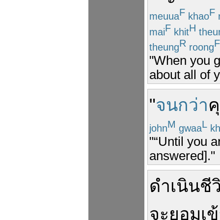
F
F
meuua
khao
F
H
mai
khit
theu
R
F
theung
roong
"When you go
about all of
"
จนกว่า
ค
M
L
john
gwaa
kh
"“Until you 
answered]."
ดำเนินชีว
จะ
ยอม
เข