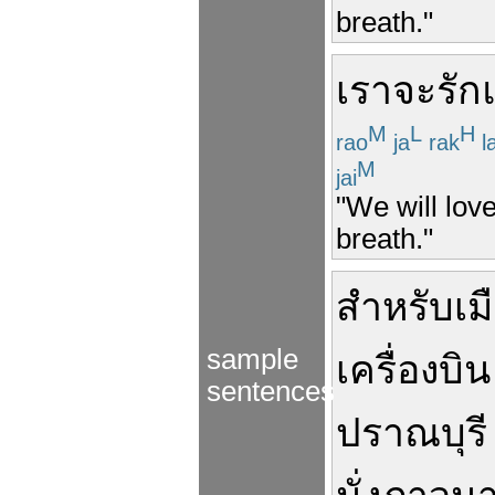
breath."
เรา
จะ
รัก
M
L
H
rao
ja
rak
l
M
jai
"We will love
breath."
สำหรับ
เม
sample
เครื่องบิน
sentences
ปราณบุรี