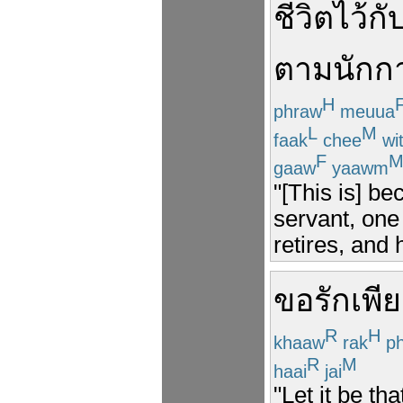
ชีวิต
ไว้
กั
ตาม
นักก
H
phraw
meuua
L
M
faak
chee
wi
F
gaaw
yaawm
"[This is] b
servant, one 
retires, and 
ขอ
รัก
เพี
R
H
khaaw
rak
ph
R
M
haai
jai
"Let it be tha