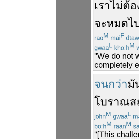
เรา
ไม่ต้
จะ
หมดไ
M
F
rao
mai
dtaw
L
M
gwaa
kho:h
w
"We do not w
completely e
จนกว่า
มั
โบราณส
M
L
john
gwaa
m
M
M
bo:h
raan
s
"[This chall