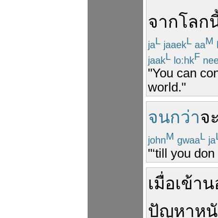
จาก
โลก
นี
L
L
M
ja
jaaek
aa
L
F
jaak
lo:hk
ne
"You can con
world."
จนกว่า
จ
M
L
john
gwaa
ja
"‘till you do
เมื่อ
เข้า
ปัญหา
หน