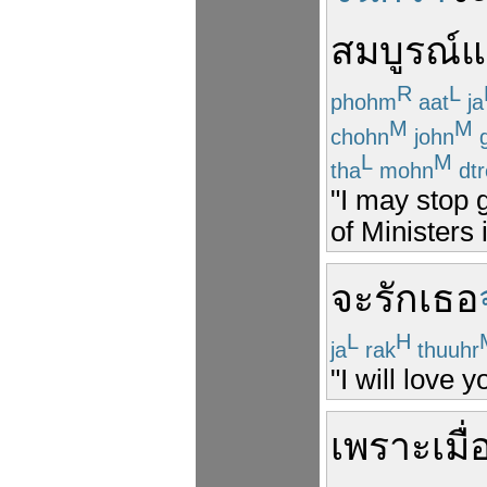
สมบูรณ์
แ
R
L
phohm
aat
ja
M
M
chohn
john
L
M
tha
mohn
dtr
"I may stop g
of Ministers 
จะ
รัก
เธอ
L
H
ja
rak
thuuhr
"I will love 
เพราะ
เมื่