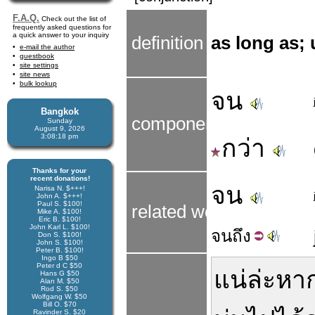
F.A.Q.
Check out the list of
frequently asked questions for
a quick answer to your inquiry
definition
as long as; up
e-mail the author
guestbook
site settings
site news
bulk lookup
จน
Bangkok
components
Sunday
August 9, 2026
3:08:19 pm
กว่า
Thanks for your
recent donations!
จน
Narisa N. $+++!
John A. $+++!
Paul S. $100!
related words
Mike A. $100!
Eric B. $100!
John Karl L. $100!
จน
ถึง
Don S. $100!
John S. $100!
Peter B. $100!
Ingo B $50
Peter d C $50
แน่
ล่ะ
หา
Hans G $50
Alan M. $50
Rod S. $50
Wolfgang W. $50
Bill O. $70
Ravinder S. $20