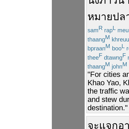
นั่งภาวน
หมายปล
R
L
sam
rap
meu
M
thaang
khreu
M
L
bpraan
boo
r
F
F
thee
dtawng
M
M
thaang
john
"For cities 
Khao Yao, Kh
the traffic 
and stew duri
destination."
จะ
แจก
อ