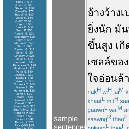
Chris S. $15
Jose D-C $20
Steven P. $20
อ้างว้าง
เ
Daniel W. $75
Rudolf M. $30
David R. $50
Judith W. $50
Roger C. $50
ยิ่งนัก
มัน
Steve D. $50
Sean F. $50
Paul G. B. $50
xsinventory $20
Nigel A. $15
ขึ้น
สูง
เกิ
Michael B. $20
Otto S. $20
Damien G. $12
Simon G. $5
Lindsay D. $25
เซลล์
ของ
David S. $25
Laurent L. $40
Peter van G. $10
Graham S. $10
Peter N. $30
ใจ
อ่อนล้
James A. $10
Dmitry I. $10
Edward R. $50
Roderick S. $30
Mason S. $5
H
H
M
nak
wi
jai
k
Henning E. $20
John F. $20
Daniel F. $10
L
H
khaat
mit
sa
Armand H. $20
Daniel S. $20
L
M
James McD. $20
gaawn
wai
a
Shane McC. $10
Roberto P. $50
R
F
Derrell P. $20
sample
saawng
thao
Trevor O. $30
Patrick H. $25
L
F
sentences
Rick @SS $15
bpliaao
thee
Gene H. $10