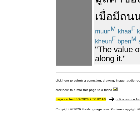
เมื่อ
มี
ถน
M
F
muun
khaa
k
F
M
kheun
bpen
"The value o
along it."
click here to submit a correction, drawing, image, audio re
click here to e-mail this page to a friend
page cached 8/9/2026 9:50:02 AM
online source for
Copyright © 2026 thai-language.com. Portions copyright © 