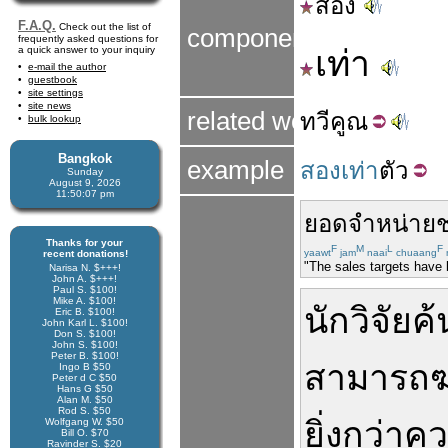
สอง
F.A.Q.
Check out the list of
components
frequently asked questions for
a quick answer to your inquiry
เท่า
e-mail the author
guestbook
site settings
site news
related word
ทวี
คูณ
bulk lookup
Bangkok
example
สองเท่า
ตัว
Sunday
August 9, 2026
11:50:08 pm
ยอด
จำหน่าย
ช
Thanks for your
F
M
L
F
yaawt
jam
naai
chuaang
recent donations!
"The sales targets have
Narisa N. $+++!
John A. $+++!
Paul S. $100!
Mike A. $100!
นักวิจัย
ค
Eric B. $100!
John Karl L. $100!
Don S. $100!
John S. $100!
Peter B. $100!
สามารถ
ฆ
Ingo B $50
Peter d C $50
Hans G $50
Alan M. $50
Rod S. $50
ยิ่งกว่า
คว
Wolfgang W. $50
Bill O. $70
Ravinder S. $20