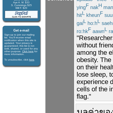
Aye A. M. $33
F
H
S. Cummings $25
ying
nak
ma
Will F. $20
L
F
hit
kheun
suu
L
L
gai
ho:h
saeh
F
L
ro:hk
aawn
ra
Get e-mail
Sign-up to join our mail­ing
"Researchers
list. You'll receive e­mail
notification when this site is
updated. Your privacy is
without frie
guaran­teed; this list is not
sold, shared, or used for any
among the el
other purpose.
Click here
for
more infor­mation.
obesity. The 
To unsubscribe, click
here
.
on their heal
lose sleep, 
experience d
cells of the
flag."
มูลค่า
ขอ