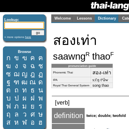
Welcome
Lessons
Dictionary
Cat
Lookup:
สองเท่า
» more options
here
Browse
saawng
thao
R
F
ก
ข
ฃ
ค
ฅ
ฆ
ง
จ
ฉ
ช
pronunciation guide
สอง-เท่า
ซ
ฌ
ญ
ฎ
ฏ
Phonemic Thai
sɔ̌ːŋ tʰâw
ฐ
ฑ
ฒ
ณ
ด
IPA
song thao
Royal Thai General System
ต
ถ
ท
ธ
น
บ
ป
ผ
ฝ
พ
[verb]
ฟ
ภ
ม
ย
ร
ฤ
ล
ว
ศ
ษ
definition
twice; double; twofold
ส
ห
ฬ
อ
ฮ