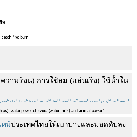
fire
 catch fire; burn
(
ความร้อน
)
การ
ใช้
ลม
(
แล่นเรือ
)
ใช้
น้ำ
ใน
M
H
M
F
M
H
H
M
F
H
M
R
H
gaan
chai
lohm
laaen
reuua
chai
naam
nai
maae
naam
gang
han
naam
hips), water power of rivers (water mills) and animal power."
ไหม้
ประเทศไทย
ให้
เบาบาง
และ
มอด
ดับ
ลง