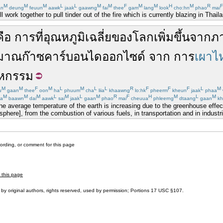
M
M
M
L
L
M
M
F
M
M
H
M
R
F
n
deung
feuun
aawk
jaak
gaawng
fai
thee
gam
lang
look
cho:hn
phao
mai
ll work together to pull tinder out of the fire which is currently blazing in Tha
คือ
การที่
อุณหภูมิ
เฉลี่ย
ของ
โลก
เพิ่มขึ้น
จาก
ภ
ิมาณ
ก๊าซ
คาร์บอนไดออกไซด์
จาก
การ
เผาไ
าหกรรม
M
M
F
M
L
M
L
L
R
F
F
F
L
M
u
gaan
thee
oon
ha
phuum
cha
liia
khaawng
lo:hk
pheerm
kheun
jaak
phaa
M
M
M
L
M
L
M
R
F
H
M
L
M
a
baawn
dai
aawk
sai
jaak
gaan
phao
mai
cheuua
phleerng
dtaang
gaan
kh
e average temperature of the earth is increasing due to the greenhouse effe
sphere], from the combustion of various fuels, in transportation and in industri
cording, or comment for this page
r this page
by original authors, rights reserved, used by permission; Portions
17 USC §107
.