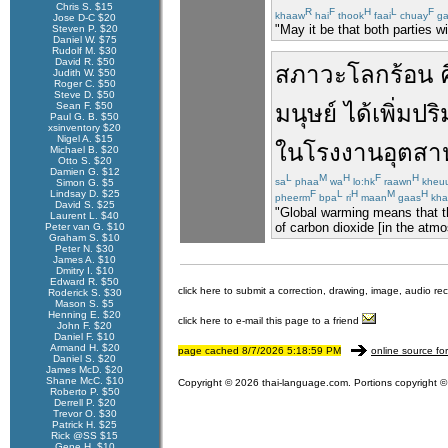
Chris S. $15
R
F
H
L
F
khaaw
hai
thook
faai
chuay
ga
Jose D-C $20
"May it be that both parties wi
Steven P. $20
Daniel W. $75
Rudolf M. $30
David R. $50
สภาวะโลกร้อน
Judith W. $50
Roger C. $50
Steve D. $50
Sean F. $50
มนุษย์
ได้
เพิ่ม
ปร
Paul G. B. $50
xsinventory $20
Nigel A. $15
ใน
โรงงาน
อุตส
Michael B. $20
Otto S. $20
Damien G. $12
L
M
H
F
H
sa
phaa
wa
lo:hk
raawn
kheu
Simon G. $5
Lindsay D. $25
F
L
H
M
H
pheerm
bpa
ri
maan
gaas
kha
David S. $25
"Global warming means that th
Laurent L. $40
of carbon dioxide [in the atmo
Peter van G. $10
Graham S. $10
Peter N. $30
James A. $10
Dmitry I. $10
Edward R. $50
click here to submit a correction, drawing, image, audio re
Roderick S. $30
Mason S. $5
Henning E. $20
click here to e-mail this page to a friend
John F. $20
Daniel F. $10
Armand H. $20
page cached 8/7/2026 5:18:59 PM
online source fo
Daniel S. $20
James McD. $20
Shane McC. $10
Copyright © 2026 thai-language.com. Portions copyright © 
Roberto P. $50
Derrell P. $20
Trevor O. $30
Patrick H. $25
Rick @SS $15
Gene H. $10