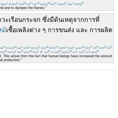
L
F
M
F
M
M
H
F
L
M
bpra
thaeht
thai
hai
bao
baang
lae
maawt
dap
lohng
iland and to dampen the flames."
าวะ
เรือนกระจก
ซึ่ง
มี
ต้นเหตุ
จาก
การที่
หม้
เชื้อเพลิง
ต่าง
ๆ
การขนส่ง
และ
การผลิต
H
M
L
L
F
M
F
L
L
M
F
H
H
F
wa
reuuan
gra
johk
seung
mee
dtohn
haeht
jaak
gaan
thee
ma
noot
dai
R
L
H
M
L
L
M
M
M
L
R
L
M
ohn
sohng
lae
gaan
pha
lit
nai
ro:hng
ngaan
oot
saa
ha
gam
ct. This arises from the fact that human beings have increased the amount
al production."