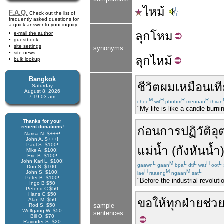
ไหม้
F.A.Q.
Check out the list of
frequently asked questions for
a quick answer to your inquiry
ลุก
โหม
e-mail the author
guestbook
site settings
synonyms
site news
ลุก
ไหม้
bulk lookup
Bangkok
ชีวิต
ผม
เหมือน
เท
Saturday
August 8, 2026
7:19:04 am
M
H
R
R
chee
wit
phohm
meuuan
thiian
"My life is like a candle burnin
Thanks for your
recent donations!
ก่อน
การปฏิวัติ
Narisa N. $+++!
John A. $+++!
Paul S. $100!
แม่น้ำ
(
กังหันน้ำ
Mike A. $100!
Eric B. $100!
John Karl L. $100!
L
M
L
L
H
L
gaawn
gaan
bpa
dti
wat
oot
Don S. $100!
H
M
M
L
John S. $100!
lae
raaeng
ngaan
sat
Peter B. $100!
"Before the industrial revolut
Ingo B $50
Peter d C $50
Hans G $50
ขอให้
ทุก
ฝ่าย
ช่ว
Alan M. $50
sample
Rod S. $50
Wolfgang W. $50
sentences
Bill O. $70
Ravinder S. $20