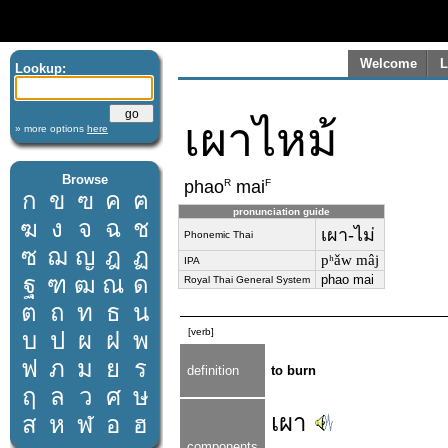
Welcome
L
Lookup:
เผาไหม้
» more options
here
Browse
R
F
phao
mai
ก
ข
ฃ
ค
ฅ
pronunciation guide
ฆ
ง
จ
ฉ
ช
เผา-ไม่
Phonemic Thai
ซ
ฌ
ญ
ฎ
ฏ
pʰǎw mâj
IPA
ฐ
ฑ
ฒ
ณ
ด
phao mai
Royal Thai General System
ต
ถ
ท
ธ
น
[verb]
บ
ป
ผ
ฝ
พ
ฟ
ภ
ม
ย
ร
definition
to burn
ฤ
ล
ว
ศ
ษ
เผา
ส
ห
ฬ
อ
ฮ
components