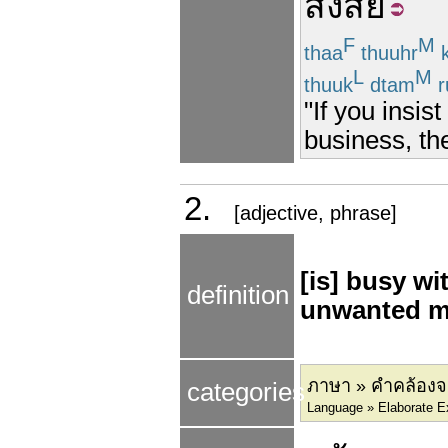
สงสัย
F
M
thaa
thuuhr
k
L
M
thuuk
dtam
r
"If you insis
business, th
2.
[adjective, phrase]
[is] busy wi
definition
unwanted m
ภาษา » คำคล้องจ
categories
Language » Elaborate E