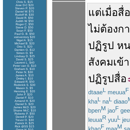
Chris S. $15
Jose D-C $20
Steven P. $20
แต่
เมื่อ
สื่
Daniel W. $75
Rudolf M. $30
David R. $50
Judith W. $50
Roger C. $50
ไม่ต้องก
Steve D. $50
Sean F. $50
Paul G. B. $50
xsinventory $20
Nigel A. $15
ปฏิรูป
หน
Michael B. $20
Otto S. $20
Damien G. $12
Simon G. $5
Lindsay D. $25
สังคม
เข้า
David S. $25
Laurent L. $40
Peter van G. $10
Graham S. $10
Peter N. $30
ปฏิรูป
สื่อ
James A. $10
Dmitry I. $10
Edward R. $50
Roderick S. $30
Mason S. $5
L
F
dtaae
meuua
Henning E. $20
John F. $20
L
L
Daniel F. $10
kha
na
diaao
Armand H. $20
Daniel S. $20
M
F
James McD. $20
bpen
jao
gee
Shane McC. $10
Roberto P. $50
R
L
Derrell P. $20
leuua
yuu
jeu
Trevor O. $30
Patrick H. $25
F
M
Rick @SS $15
khao
maa
sa
Gene H. $10