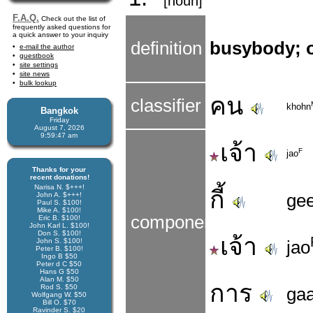
[noun]
F.A.Q.
Check out the list of
frequently asked questions for
a quick answer to your inquiry
definition
busybody; o
e-mail the author
guestbook
site settings
site news
bulk lookup
คน
classifier
khohn
Bangkok
Friday
August 7, 2026
9:59:48 am
เจ้า
F
jao
Thanks for your
recent donations!
Narisa N. $+++!
กี้
ge
John A. $+++!
Paul S. $100!
Mike A. $100!
components
Eric B. $100!
John Karl L. $100!
Don S. $100!
เจ้า
John S. $100!
jao
Peter B. $100!
Ingo B $50
Peter d C $50
Hans G $50
Alan M. $50
การ
Rod S. $50
ga
Wolfgang W. $50
Bill O. $70
Ravinder S. $20