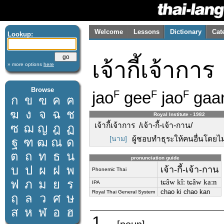
Welcome
Lessons
Dictionary
Cat
Lookup:
เจ้ากี้เจ้าการ
» more options
here
Browse
jao
gee
jao
gaa
F
F
F
ก
ข
ฃ
ค
ฅ
ฆ
ง
จ
ฉ
ช
Royal Institute - 1982
เจ้ากี้เจ้าการ /เจ้า-กี้-เจ้า-กาน/
ซ
ฌ
ญ
ฎ
ฏ
[นาม]
ผู้ชอบทำธุระให้คนอื่นโดยไม
ฐ
ฑ
ฒ
ณ
ด
ต
ถ
ท
ธ
น
pronunciation guide
บ
ป
ผ
ฝ
พ
เจ้า-กี้-เจ้า-กาน
Phonemic Thai
ฟ
ภ
ม
ย
ร
tɕâw kîː tɕâw kaːn
IPA
chao ki chao kan
Royal Thai General System
ฤ
ล
ว
ศ
ษ
ส
ห
ฬ
อ
ฮ
1.