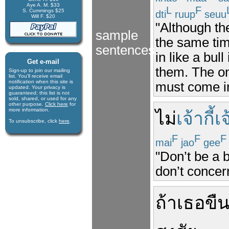
Aye A. M. $33
L
F
S. Cummings $25
dti
ruup
seuu
Will F. $20
"Although the
sample
the same tim
sentences
in like a bul
Get e-mail
them. The on
Sign-up to join our mail­ing
list. You'll receive e­mail
notification when this site is
must come in
updated. Your privacy is
guaran­teed; this list is not
sold, shared, or used for any
other purpose.
Click here
for
more infor­mation.
ไม่
เจ้ากี้
To unsubscribe, click
here
.
F
F
F
mai
jao
gee
"Don’t be a 
don’t concer
ถ้า
เธอ
ขื