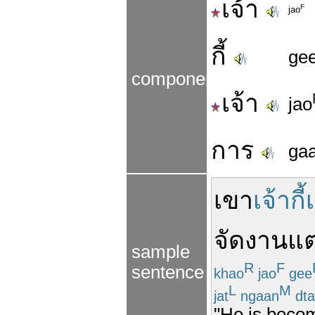
เจ้า
F
jao
กี้
ge
components
เจ้า
jao
การ
ga
เขา
เจ้ากี
จัด
งานแต
sample
R
F
sentence
khao
jao
gee
L
M
jat
ngaan
dta
"He is becom