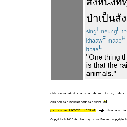
สิ่ง
หนึ่ง
ที่
ป่า
เป็น
สั
L
L
sing
neung
th
F
H
khaaw
maae
L
bpaa
"One thing t
is that the r
animals."
click here to submit a correction, drawing, image, audio re
click here to e-mail this page to a friend
page cached 8/9/2026 1:40:23 AM
online source for
Copyright © 2026 thai-language.com. Portions copyright © 