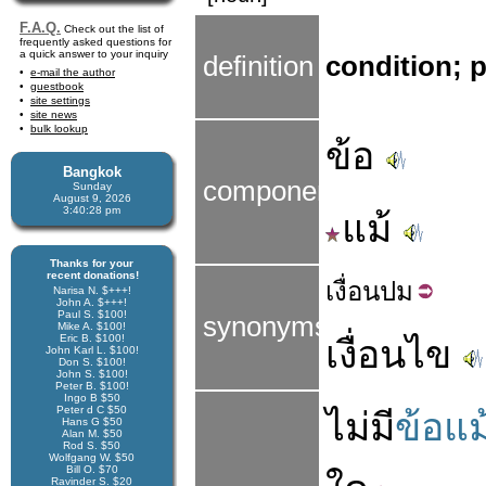
F.A.Q.
Check out the list of
frequently asked questions for
a quick answer to your inquiry
definition
condition; 
e-mail the author
guestbook
site settings
site news
bulk lookup
ข้อ
Bangkok
components
Sunday
August 9, 2026
3:40:28 pm
แม้
Thanks for your
recent donations!
เงื่อน
ปม
Narisa N. $+++!
John A. $+++!
Paul S. $100!
synonyms
Mike A. $100!
Eric B. $100!
เงื่อนไข
John Karl L. $100!
Don S. $100!
John S. $100!
Peter B. $100!
Ingo B $50
Peter d C $50
ไม่มี
ข้อแม
Hans G $50
Alan M. $50
Rod S. $50
Wolfgang W. $50
Bill O. $70
Ravinder S. $20