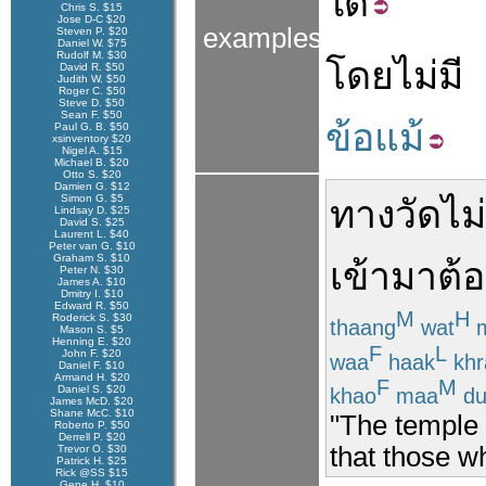
ใด
Chris S. $15
Jose D-C $20
examples
Steven P. $20
Daniel W. $75
Rudolf M. $30
โดย
ไม่มี
David R. $50
Judith W. $50
Roger C. $50
Steve D. $50
Sean F. $50
ข้อแม้
Paul G. B. $50
xsinventory $20
Nigel A. $15
Michael B. $20
Otto S. $20
Damien G. $12
Simon G. $5
ทาง
วัด
ไม่
Lindsay D. $25
David S. $25
Laurent L. $40
Peter van G. $10
Graham S. $10
เข้ามา
ต้
Peter N. $30
James A. $10
Dmitry I. $10
Edward R. $50
M
H
Roderick S. $30
thaang
wat
m
Mason S. $5
Henning E. $20
F
L
John F. $20
waa
haak
khr
Daniel F. $10
Armand H. $20
F
M
Daniel S. $20
khao
maa
du
James McD. $20
Shane McC. $10
"The temple 
Roberto P. $50
Derrell P. $20
that those w
Trevor O. $30
Patrick H. $25
Rick @SS $15
Gene H. $10