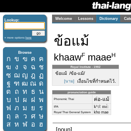
Welcome
Lessons
Dictionary
Cat
Lookup:
ข้อแม้
» more options
here
Browse
khaaw
maae
F
H
ก
ข
ฃ
ค
ฅ
ฆ
ง
จ
ฉ
ช
Royal Institute - 1982
ข้อแม้ /ข้อ-แม้/
ซ
ฌ
ญ
ฎ
ฏ
[นาม]
เงื่อนไขที่กำหนดไว้.
ฐ
ฑ
ฒ
ณ
ด
ต
ถ
ท
ธ
น
pronunciation guide
บ
ป
ผ
ฝ
พ
ค่อ-แม้
Phonemic Thai
ฟ
ภ
ม
ย
ร
kʰɔ̂ː mɛ́ː
IPA
kho mae
Royal Thai General System
ฤ
ล
ว
ศ
ษ
ส
ห
ฬ
อ
ฮ
[noun]