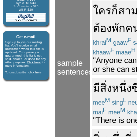
Aye A. M. $33
S. Cummings $25
ใคร
ก็
สา
Will F. $20
ต้อง
พัก
คน
Get e-mail
M
F
khrai
gaaw
s
Sign-up to join our mail­ing
list. You'll receive e­mail
F
H
notification when this site is
khaaw
maae
updated. Your privacy is
guaran­teed; this list is not
"Anyone can 
sold, shared, or used for any
sample
other purpose.
Click here
for
more infor­mation.
or she can st
sentences
To unsubscribe, click
here
.
มี
สิ่ง
หนึ่ง
ซ
M
L
mee
sing
ne
F
M
mai
mee
kha
"There is one