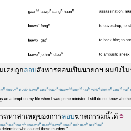
M
F
R
R
assassination; mu
gaan
laawp
sang
haan
F
M
to eavesdrop; to ste
laawp
fang
F
L
to back bite; to s
laawp
gat
F
M
M
to ambush; sneak 
laawp
jo:hm
dtee
ม
เคย
ถูก
ลอบ
สังหาร
ตอน
เป็น
นายกฯ
ผม
ยัง
ไม่
R
M
L
F
R
R
M
M
M
H
R
M
F
hm
kheeuy
thuuk
laawp
sang
haan
dtaawn
bpen
naa
yohk
phohm
yang
mai
r
 an attempt on my life when I was prime minister; I still do not know whether 
."
ารถ
หา
สาเหตุ
ของ
การ
ลอบ
ฆาตกรรม
นี้
ได้
R
R
L
R
M
F
F
L
M
H
F
haa
saa
haeht
khaawng
gaan
laawp
khaat
dta
gam
nee
dai
o determine who caused these murders."