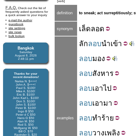
[verb]
F.A.Q.
Check out the list of
frequently asked questions for
definition
to sneak; act surreptitiously; 
a quick answer to your inquiry
e-mail the author
guestbook
เล็ด
ลอด
site settings
synonym
site news
bulk lookup
ลัก
ลอบ
นำเข้า
Bangkok
Saturday
August 8, 2026
ลอบ
มอง
2:48:12 pm
ลอบ
สังหาร
Thanks for your
recent donations!
Narisa N. $+++!
John A. $+++!
ลอบ
เอา
ไป
Paul S. $100!
Mike A. $100!
Eric B. $100!
John Karl L. $100!
ลอบ
เอา
มา
Don S. $100!
John S. $100!
Peter B. $100!
Ingo B $50
Peter d C $50
ลอบ
ทำร้าย
examples
Hans G $50
Alan M. $50
Rod S. $50
Wolfgang W. $50
ลอบ
วางเพลิง
Bill O. $70
Ravinder S. $20