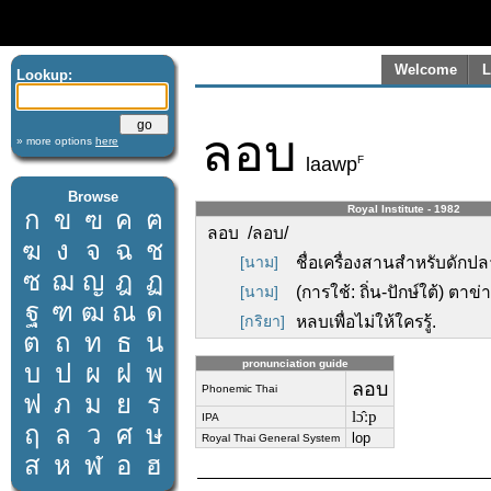
Welcome
L
Lookup:
ลอบ
» more options
here
F
laawp
Browse
Royal Institute - 1982
ก
ข
ฃ
ค
ฅ
ลอบ /ลอบ/
ฆ
ง
จ
ฉ
ช
[นาม]
ชื่อเครื่องสานสำหรับดักป
ซ
ฌ
ญ
ฎ
ฏ
[นาม]
(การใช้: ถิ่น-ปักษ์ใต้) ตาข่
ฐ
ฑ
ฒ
ณ
ด
[กริยา]
หลบเพื่อไม่ให้ใครรู้.
ต
ถ
ท
ธ
น
pronunciation guide
บ
ป
ผ
ฝ
พ
ลอบ
Phonemic Thai
ฟ
ภ
ม
ย
ร
lɔ̂ːp
IPA
ฤ
ล
ว
ศ
ษ
lop
Royal Thai General System
ส
ห
ฬ
อ
ฮ