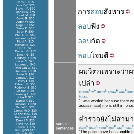
Chris S. $15
Jose D-C $20
Steven P. $20
การ
ลอบ
สังหาร
Daniel W. $75
Rudolf M. $30
David R. $50
Judith W. $50
ลอบ
ฟัง
Roger C. $50
Steve D. $50
Sean F. $50
Paul G. B. $50
xsinventory $20
ลอบ
กัด
Nigel A. $15
Michael B. $20
Otto S. $20
Damien G. $12
ลอบ
โจมตี
Simon G. $5
Lindsay D. $25
David S. $25
Laurent L. $40
Peter van G. $10
ผม
วิตก
เพราะว่า
ผ
Graham S. $10
Peter N. $30
James A. $10
เปล่า
Dmitry I. $10
Edward R. $50
Roderick S. $30
R
H
L
H
F
Mason S. $5
phohm
wi
dtohk
phraw
waa
pho
Henning E. $20
L
bplaao
John F. $20
"I was worried because there was
Daniel F. $10
Armand H. $20
assassinate) me is still in force
Daniel S. $20
James McD. $20
Shane McC. $10
ตำรวจ
ยัง
ไม่สาม
Roberto P. $50
Derrell P. $20
sample
Trevor O. $30
M
L
M
F
R
F
Patrick H. $25
sentences
dtam
ruaat
yang
mai
saa
maat
Rick @SS $15
"The police have been unable t
Gene H. $10