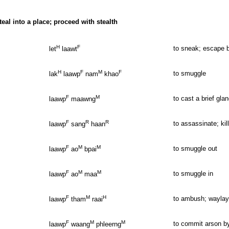
steal into a place; proceed with stealth
H
F
to sneak; escape by 
let
laawt
H
F
M
F
to smuggle
lak
laawp
nam
khao
F
M
to cast a brief gla
laawp
maawng
F
R
R
to assassinate; ki
laawp
sang
haan
F
M
M
to smuggle out
laawp
ao
bpai
F
M
M
to smuggle in
laawp
ao
maa
F
M
H
to ambush; waylay
laawp
tham
raai
F
M
M
to commit arson by
laawp
waang
phleerng