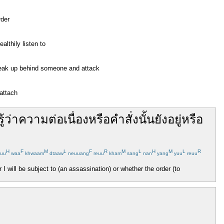
rder
althily listen to
neak up behind someone and attack
attach
รู้
ว่า
ความ
ต่อ
เนื่อง
หรือ
คำสั่ง
นั้น
ยัง
อยู่
หรือ
H
F
M
L
F
R
M
L
H
M
L
R
uu
waa
khwaam
dtaaw
neuuang
reuu
kham
sang
nan
yang
yuu
reuu
I will be subject to (an assassination) or whether the order (to