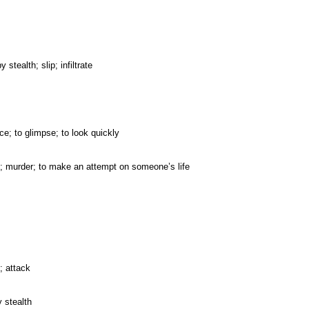
stealth; slip; infiltrate
nce; to glimpse; to look quickly
ll; murder; to make an attempt on someone’s life
; attack
 stealth