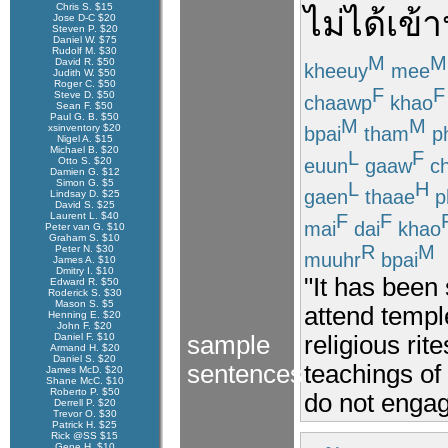
Chris S. $15
ไม่ได้
เข้า
Jose D-C $20
Steven P. $20
Daniel W. $75
Rudolf M. $30
M
M
David R. $50
kheeuy
mee
Judith W. $50
Roger C. $50
F
F
Steve D. $50
chaawp
khao
Sean F. $50
Paul G. B. $50
M
M
xsinventory $20
bpai
tham
ph
Nigel A. $15
Michael B. $20
L
F
euun
gaaw
ch
Otto S. $20
Damien G. $12
Simon G. $5
L
H
gaen
thaae
p
Lindsay D. $25
David S. $25
F
F
Laurent L. $40
mai
dai
khao
Peter van G. $10
Graham S. $10
R
M
Peter N. $30
muuhr
bpai
James A. $10
Dmitry I. $10
"It has been
Edward R. $50
Roderick S. $30
Mason S. $5
attend templ
Henning E. $20
John F. $20
Daniel F. $10
sample
religious rit
Armand H. $20
Daniel S. $20
sentences
teachings o
James McD. $20
Shane McC. $10
Roberto P. $50
do not engage
Derrell P. $20
Trevor O. $30
Patrick H. $25
Rick @SS $15
Gene H. $10