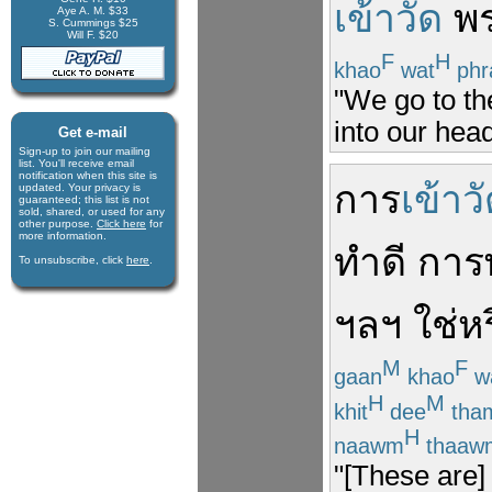
เข้าวัด
พ
Aye A. M. $33
S. Cummings $25
Will F. $20
F
H
khao
wat
phr
"We go to the
into our head
Get e-mail
Sign-up to join our mail­ing
list. You'll receive e­mail
notification when this site is
การ
เข้าว
updated. Your privacy is
guaran­teed; this list is not
sold, shared, or used for any
other purpose.
Click here
for
more infor­mation.
ทำดี
การ
To unsubscribe, click
here
.
ฯลฯ
ใช่ห
M
F
gaan
khao
w
H
M
khit
dee
tha
H
naawm
thaaw
"[These are] 