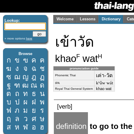
Welcome
Lessons
Dictionary
Cat
Lookup:
เข้าวัด
» more options
here
Browse
khao
wat
F
H
ก
ข
ฃ
ค
ฅ
ฆ
ง
จ
ฉ
ช
pronunciation guide
เค่า-วัด
ซ
ฌ
ญ
ฎ
ฏ
Phonemic Thai
kʰâw wát
ฐ
ฑ
ฒ
ณ
ด
IPA
khao wat
Royal Thai General System
ต
ถ
ท
ธ
น
บ
ป
ผ
ฝ
พ
[verb]
ฟ
ภ
ม
ย
ร
ฤ
ล
ว
ศ
ษ
definition
to go to the
ส
ห
ฬ
อ
ฮ