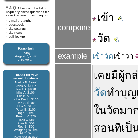
F.A.Q.
Check out the list of
frequently asked questions for
เข้า
a quick answer to your inquiry
e-mail the author
guestbook
components
site settings
site news
วัด
bulk lookup
Bangkok
Friday
example
เข้าวัด
เข้า
วา
August 7, 2026
6:39:06 am
เคย
มี
ผู้
กล
Thanks for your
recent donations!
Narisa N. $+++!
John A. $+++!
วัด
ทำบุญ
Paul S. $100!
Mike A. $100!
Eric B. $100!
John Karl L. $100!
Don S. $100!
ใน
วัด
มาก
John S. $100!
Peter B. $100!
Ingo B $50
Peter d C $50
Hans G $50
Alan M. $50
สอน
ที่
เป็
Rod S. $50
Wolfgang W. $50
Bill O. $70
Ravinder S. $20