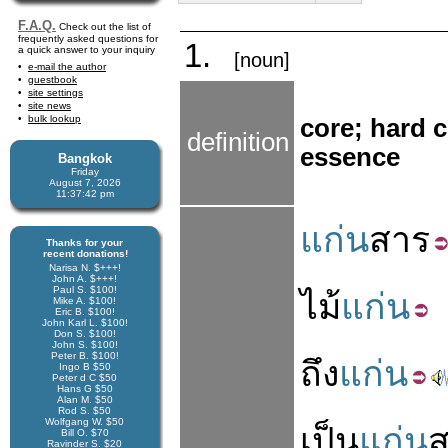
F.A.Q.
Check out the list of
frequently asked questions for
1.
a quick answer to your inquiry
[noun]
e-mail the author
guestbook
site settings
site news
bulk lookup
core; hard c
definition
essence
Bangkok
Friday
August 7, 2026
11:37:42 pm
แก่น
สาร
Thanks for your
recent donations!
Narisa N. $+++!
John A. $+++!
Paul S. $100!
ไม้
แก่น
Mike A. $100!
Eric B. $100!
John Karl L. $100!
Don S. $100!
John S. $100!
Peter B. $100!
ถึง
แก่น
Ingo B $50
Peter d C $50
Hans G $50
Alan M. $50
Rod S. $50
Wolfgang W. $50
เป็น
แก่น
Bill O. $70
Ravinder S. $20