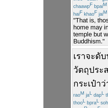
F
M
chaawp
bpai
F
F
M
hai
khao
jai
"That is, th
home may in
temple but w
Buddhism."
เรา
จะ
ดับ
วัตถุประส
กระเป๋า
ว่
M
L
L
rao
ja
dap
t
L
L
thoo
bpra
soh