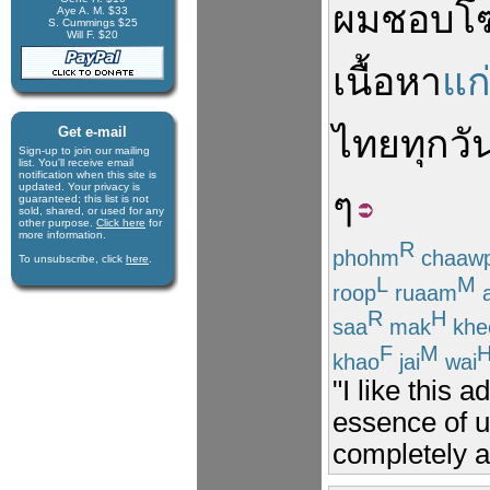
ผม
ชอบ
โ
Aye A. M. $33
S. Cummings $25
Will F. $20
เนื้อหา
แก
ไทย
ทุกวัน
Get e-mail
Sign-up to join our mail­ing
list. You'll receive e­mail
notification when this site is
updated. Your privacy is
ๆ
guaran­teed; this list is not
sold, shared, or used for any
other purpose.
Click here
for
more infor­mation.
R
phohm
chaaw
To unsubscribe, click
here
.
L
M
roop
ruaam
R
H
saa
mak
khe
F
M
khao
jai
wai
"I like this
essence of u
completely a