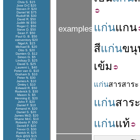
Chris S. $15
Jose D-C $20
Steven P. $20
Daniel W. $75
Rudolf M. $30
David R. $50
Judith W. $50
แก่น
แกน
Roger C. $50
examples
Steve D. $50
Sean F. $50
Paul G. B. $50
xsinventory $20
Nigel A. $15
สี
แก่น
ขนุ
Michael B. $20
Otto S. $20
Damien G. $12
Simon G. $5
Lindsay D. $25
เข้ม
David S. $25
Laurent L. $40
Peter van G. $10
Graham S. $10
Peter N. $30
James A. $10
แก่น
สาร
สาระ
Dmitry I. $10
Edward R. $50
Roderick S. $30
Mason S. $5
แก่น
สาร
Henning E. $20
John F. $20
Daniel F. $10
Armand H. $20
Daniel S. $20
James McD. $20
Shane McC. $10
แก่น
แท้
Roberto P. $50
Derrell P. $20
Trevor O. $30
Patrick H. $25
Rick @SS $15
Gene H. $10