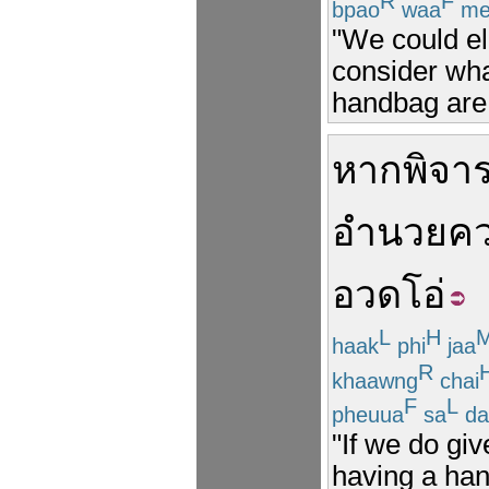
R
F
bpao
waa
me
"We could el
consider wha
handbag are
หาก
พิจา
อำนวยค
อวดโอ่
L
H
haak
phi
jaa
R
khaawng
chai
F
L
pheuua
sa
da
"If we do giv
having a han