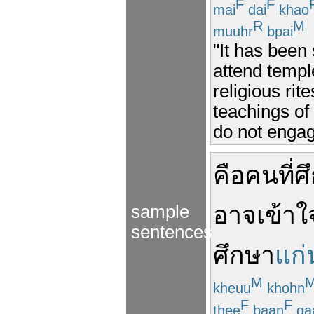
F
F
mai
dai
khao
R
M
muuhr
bpai
"It has been
attend templ
religious rit
teachings o
do not engage
คือ
คน
ที่
ศ
อาจ
เข้าใ
sample
sentences
ศึกษา
แก่
M
kheuu
khohn
F
F
thee
baan
ga