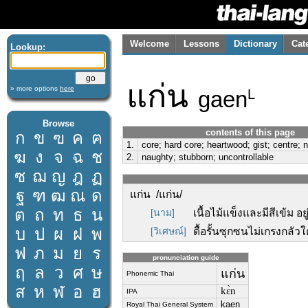
Welcome
Lessons
Dictionary
Cat
Lookup:
แก่น
» more options
here
gaen
L
Browse
contents of this page
ก
ข
ฃ
ค
ฅ
1.
core; hard core; heartwood; gist; centre;
ฆ
ง
จ
ฉ
ช
2.
naughty; stubborn; uncontrollable
ซ
ฌ
ญ
ฎ
ฏ
ฐ
ฑ
ฒ
ณ
ด
แก่น /แก่น/
ต
ถ
ท
ธ
น
[นาม]
เนื้อไม้แข็งและมีสีเข้ม อยู
บ
ป
ผ
ฝ
พ
[วิเศษณ์]
ดื้อรั้นซุกซนไม่เกรงกลัวใ
ฟ
ภ
ม
ย
ร
pronunciation guide
ฤ
ล
ว
ศ
ษ
แก่น
Phonemic Thai
ส
ห
ฬ
อ
ฮ
kɛ̀n
IPA
kaen
Royal Thai General System