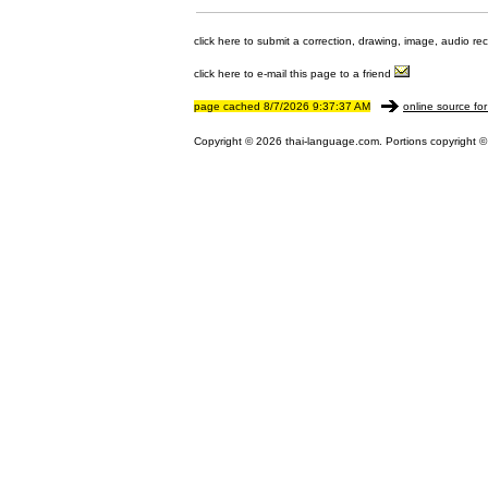
click here to submit a correction, drawing, image, audio re
click here to e-mail this page to a friend
page cached 8/7/2026 9:37:37 AM
online source for
Copyright © 2026 thai-language.com. Portions copyright © 