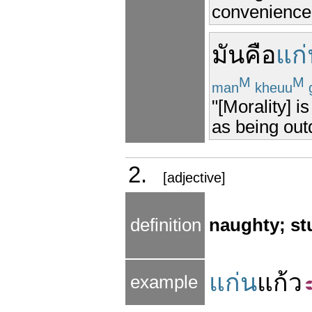
convenience, 
มัน
คือ
แก่
M
M
man
kheuu
"[Morality] is
as being out
2.
[adjective]
definition
naughty; st
แก่น
แก้ว
example