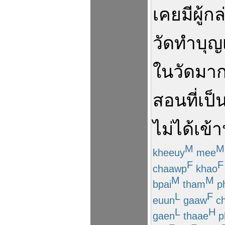
เคย
มี
ผู้
กล
วัด
ทำบุญ
ใน
วัด
มาก
สอน
ที่
เป็
ไม่ได้
เข้า
M
M
kheeuy
mee
F
F
chaawp
khao
M
M
bpai
tham
ph
L
F
euun
gaaw
ch
L
H
gaen
thaae
p