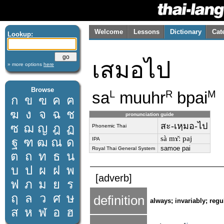
Welcome
Lessons
Dictionary
Cat
Lookup:
เสมอไป
» more options
here
Browse
sa
muuhr
bpai
L
R
M
ก
ข
ฃ
ค
ฅ
ฆ
ง
จ
ฉ
ช
pronunciation guide
สะ-เหฺมอ-ไป
ซ
ฌ
ญ
ฎ
ฏ
Phonemic Thai
sà mɤ̌ː paj
ฐ
ฑ
ฒ
ณ
ด
IPA
samoe pai
Royal Thai General System
ต
ถ
ท
ธ
น
บ
ป
ผ
ฝ
พ
[adverb]
ฟ
ภ
ม
ย
ร
ฤ
ล
ว
ศ
ษ
definition
always; invariably; regul
ส
ห
ฬ
อ
ฮ