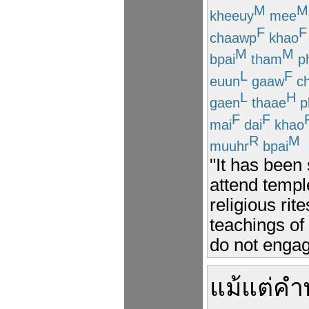
M
M
kheeuy
mee
F
F
chaawp
khao
M
M
bpai
tham
ph
L
F
euun
gaaw
ch
L
H
gaen
thaae
p
F
F
mai
dai
khao
R
M
muuhr
bpai
"It has been
attend templ
religious rit
teachings o
do not engage
แม้แต่
คำ