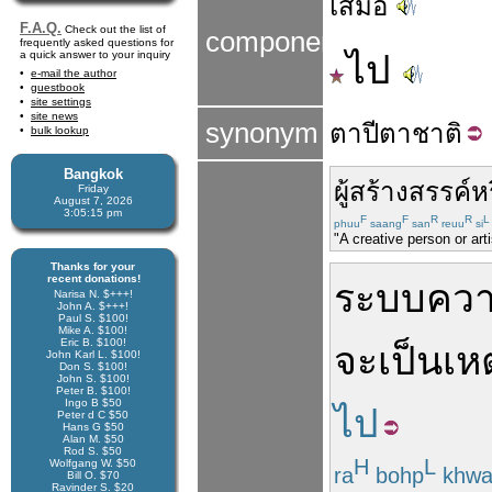
เสมอ
F.A.Q.
Check out the list of
components
frequently asked questions for
a quick answer to your inquiry
ไป
e-mail the author
guestbook
site settings
site news
synonym
ตาปี
ตา
ชาติ
bulk lookup
Bangkok
ผู้
สร้างสรรค์
ห
Friday
August 7, 2026
3:05:16 pm
F
F
R
R
L
phuu
saang
san
reuu
si
"A creative person or art
Thanks for your
recent donations!
ระบบ
คว
Narisa N. $+++!
John A. $+++!
Paul S. $100!
Mike A. $100!
Eric B. $100!
จะ
เป็น
เหต
John Karl L. $100!
Don S. $100!
John S. $100!
Peter B. $100!
Ingo B $50
ไป
Peter d C $50
Hans G $50
Alan M. $50
Rod S. $50
H
L
Wolfgang W. $50
ra
bohp
khw
Bill O. $70
Ravinder S. $20