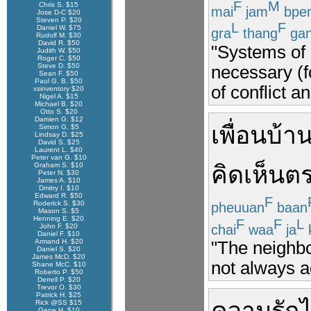
F
M
Chris S. $15
mai
jam
bpe
Jose D-C $20
Steven P. $20
L
F
Daniel W. $75
gra
thang
ga
Rudolf M. $30
David R. $50
"Systems of r
Judith W. $50
Roger C. $50
Steve D. $50
necessary (f
Sean F. $50
Paul G. B. $50
of conflict 
xsinventory $20
Nigel A. $15
Michael B. $20
Otto S. $20
Damien G. $12
เพื่อนบ้า
Simon G. $5
Lindsay D. $25
David S. $25
Laurent L. $40
Peter van G. $10
Graham S. $10
คิดเห็น
ตร
Peter N. $30
James A. $10
Dmitry I. $10
Edward R. $50
F
Roderick S. $30
pheuuan
baan
Mason S. $5
Henning E. $20
F
F
L
chai
waa
ja
k
John F. $20
Daniel F. $10
Armand H. $20
"The neighb
Daniel S. $20
James McD. $20
not always a
Shane McC. $10
Roberto P. $50
Derrell P. $20
Trevor O. $30
Patrick H. $25
Rick @SS $15
Gene H. $10