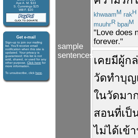
ความรัก
ไ
Aye A. M. $33
S. Cummings $25
Will F. $20
M
H
khwaam
rak
R
M
muuhr
bpai
"Love does n
Get e-mail
forever."
Sign-up to join our mail­ing
sample
list. You'll receive e­mail
notification when this site is
updated. Your privacy is
sentences
guaran­teed; this list is not
เคย
มี
ผู้
กล
sold, shared, or used for any
other purpose.
Click here
for
more infor­mation.
To unsubscribe, click
here
.
วัด
ทำบุญ
ใน
วัด
มาก
สอน
ที่
เป็
ไม่ได้
เข้า