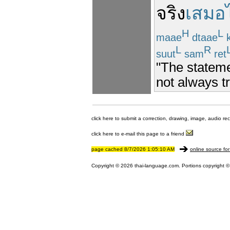
จริง
เสมอ
H
L
maae
dtaae
L
R
suut
sam
ret
"The statemen
not always tr
click here to submit a correction, drawing, image, audio re
click here to e-mail this page to a friend
page cached 8/7/2026 1:05:10 AM
online source for
Copyright © 2026 thai-language.com. Portions copyright © 