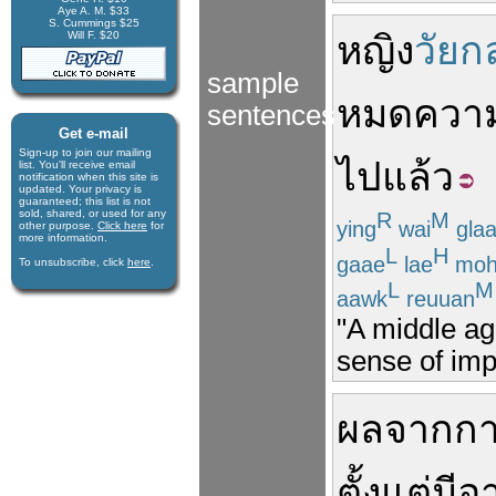
Aye A. M. $33
S. Cummings $25
Will F. $20
หญิง
วัย
sample
หมด
ควา
sentences
Get e-mail
Sign-up to join our mail­ing
ไป
แล้ว
list. You'll receive e­mail
notification when this site is
updated. Your privacy is
guaran­teed; this list is not
sold, shared, or used for any
R
M
ying
wai
gla
other purpose.
Click here
for
more infor­mation.
L
H
gaae
lae
moh
To unsubscribe, click
here
.
L
M
aawk
reuuan
"A middle ag
sense of imp
ผล
จาก
กา
ตั้งแต่
มีอา