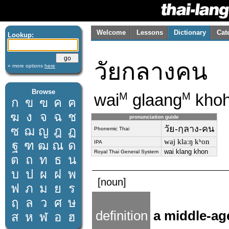
Welcome
Lessons
Dictionary
Cat
Lookup:
วัยกลางคน
» more options
here
Browse
wai
glaang
kho
M
M
ก
ข
ฃ
ค
ฅ
ฆ
ง
จ
ฉ
ช
pronunciation guide
วัย-กฺลาง-คน
ซ
ฌ
ญ
ฎ
ฏ
Phonemic Thai
waj klaːŋ kʰon
ฐ
ฑ
ฒ
ณ
ด
IPA
wai klang khon
Royal Thai General System
ต
ถ
ท
ธ
น
บ
ป
ผ
ฝ
พ
[noun]
ฟ
ภ
ม
ย
ร
ฤ
ล
ว
ศ
ษ
definition
a middle-ag
ส
ห
ฬ
อ
ฮ