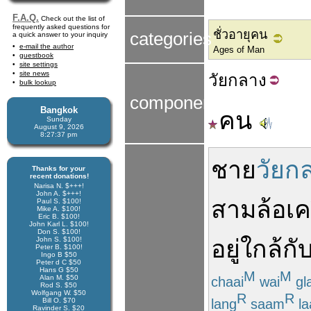
F.A.Q.
Check out the list of
frequently asked questions for
ชั่วอายุคน
categories
a quick answer to your inquiry
e-mail the author
Ages of Man
guestbook
site settings
site news
วัย
กลาง
bulk lookup
components
Bangkok
คน
Sunday
August 9, 2026
8:27:38 pm
ชาย
วัยก
Thanks for your
recent donations!
Narisa N. $+++!
John A. $+++!
สามล้อเคร
Paul S. $100!
Mike A. $100!
Eric B. $100!
John Karl L. $100!
Don S. $100!
John S. $100!
อยู่ใกล้
กั
Peter B. $100!
Ingo B $50
Peter d C $50
Hans G $50
M
M
Alan M. $50
chaai
wai
gl
Rod S. $50
Wolfgang W. $50
R
R
lang
saam
la
Bill O. $70
Ravinder S. $20