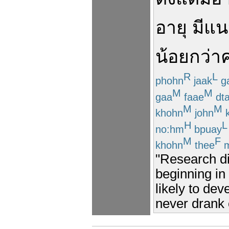
อายุ
มีแน
น้อยกว่า
R
L
phohn
jaak
g
M
M
gaa
faae
dt
M
M
khohn
john
k
H
L
no:hm
bpuay
M
F
khohn
thee
m
"Research di
beginning in
likely to de
never drank c