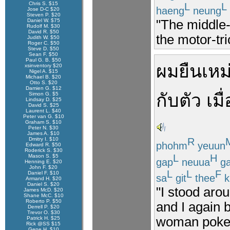
Chris S. $15
L
L
haeng
neung
Jose D-C $20
Steven P. $20
"The middle-
Daniel W. $75
Rudolf M. $30
David R. $50
the motor-tri
Judith W. $50
Roger C. $50
Steve D. $50
Sean F. $50
Paul G. B. $50
ผม
ยืน
เหม
xsinventory $20
Nigel A. $15
Michael B. $20
Otto S. $20
Damien G. $12
กับตัว
เมื่
Simon G. $5
Lindsay D. $25
David S. $25
Laurent L. $40
Peter van G. $10
Graham S. $10
Peter N. $30
James A. $10
Dmitry I. $10
R
phohm
yeuun
Edward R. $50
Roderick S. $30
L
H
Mason S. $5
gap
neuua
g
Henning E. $20
John F. $20
L
L
F
Daniel F. $10
sa
git
thee
k
Armand H. $20
Daniel S. $20
"I stood arou
James McD. $20
Shane McC. $10
Roberto P. $50
and I again 
Derrell P. $20
Trevor O. $30
woman poked
Patrick H. $25
Rick @SS $15
Gene H. $10