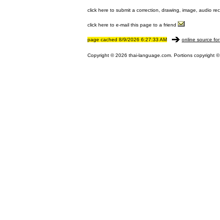
click here to submit a correction, drawing, image, audio re
click here to e-mail this page to a friend
page cached 8/9/2026 6:27:33 AM
online source for
Copyright © 2026 thai-language.com. Portions copyright © 