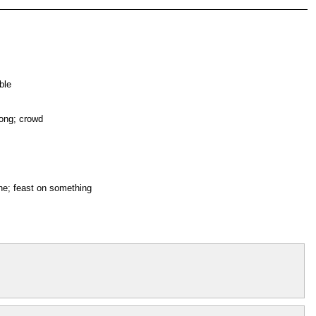
ble
rong; crowd
e; feast on something