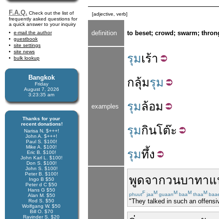
F.A.Q.
Check out the list of
[adjective, verb]
frequently asked questions for
a quick answer to your inquiry
definition
to beset; crowd; swarm; thron
e-mail the author
guestbook
site settings
site news
รุม
เร้า
bulk lookup
Bangkok
กลุ้ม
รุม
Friday
August 7, 2026
3:23:35 am
รุม
ล้อม
examples
Thanks for your
recent donations!
รุม
กิน
โต๊ะ
Narisa N. $+++!
John A. $+++!
Paul S. $100!
Mike A. $100!
รุม
ทึ้ง
Eric B. $100!
John Karl L. $100!
Don S. $100!
John S. $100!
Peter B. $100!
พูด
จา
กวนบาทา
แ
Ingo B $50
Peter d C $50
Hans G $50
F
M
M
M
M
phuut
jaa
guaan
baa
thaa
baa
Alan M. $50
"They talked in such an offensi
Rod S. $50
Wolfgang W. $50
Bill O. $70
Ravinder S. $20