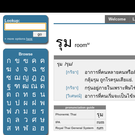
Welcome
L
Lookup:
รุม
» more options
here
M
room
Browse
ก
ข
ฃ
ค
ฅ
รุม /รุม/
ฆ
ง
จ
ฉ
ช
[กริยา]
อาการที่คนหลายคนหรือสัตว์
ซ
ฌ
ญ
ฎ
ฏ
กลุ้มรุม ถูกโรครุมเสียแย่.
ฐ
ฑ
ฒ
ณ
ด
[กริยา]
กรุ่นอยู่ภายในเพราะพิษไข้
ต
ถ
ท
ธ
น
[วิเศษณ์]
อาการที่คนเริ่มจะเป็นไข้ห
บ
ป
ผ
ฝ
พ
pronunciation guide
ฟ
ภ
ม
ย
ร
รุม
Phonemic Thai
ฤ
ล
ว
ศ
ษ
rum
IPA
ส
ห
ฬ
อ
ฮ
rum
Royal Thai General System