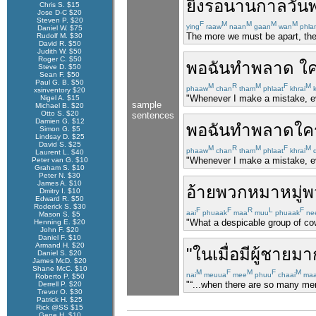
ยิ่ง
รอ
นานกาล
วัน
Chris S. $15
Jose D-C $20
Steven P. $20
F
M
M
M
M
ying
raaw
naan
gaan
wan
phla
Daniel W. $75
The more we must be apart, the
Rudolf M. $30
David R. $50
Judith W. $50
Roger C. $50
พอ
ฉัน
ทำ
พลาด
ใ
Steve D. $50
Sean F. $50
Paul G. B. $50
M
R
M
F
M
phaaw
chan
tham
phlaat
khrai
k
xsinventory $20
"Whenever I make a mistake, e
Nigel A. $15
sample
Michael B. $20
Otto S. $20
sentences
Damien G. $12
พอ
ฉัน
ทำ
พลาด
ใค
Simon G. $5
Lindsay D. $25
David S. $25
M
R
M
F
M
phaaw
chan
tham
phlaat
khrai
d
Laurent L. $40
"Whenever I make a mistake, e
Peter van G. $10
Graham S. $10
Peter N. $30
James A. $10
อ้าย
พวก
หมาหมู่
พ
Dmitry I. $10
Edward R. $50
Roderick S. $30
F
F
R
L
F
aai
phuaak
maa
muu
phuaak
ne
Mason S. $5
"What a despicable group of cow
Henning E. $20
John F. $20
Daniel F. $10
Armand H. $20
"
ใน
เมื่อ
มี
ผู้ชาย
มา
Daniel S. $20
James McD. $20
Shane McC. $10
M
F
M
F
M
nai
meuua
mee
phuu
chaai
maa
Roberto P. $50
"“...when there are so many men,
Derrell P. $20
Trevor O. $30
Patrick H. $25
Rick @SS $15
Gene H. $10