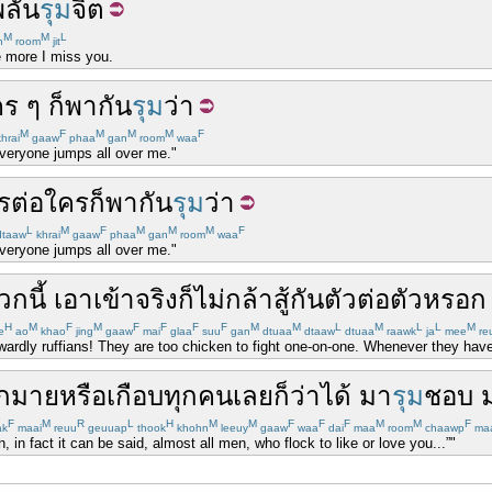
พลัน
รุม
จิต
M
M
L
n
room
jit
 more I miss you.
คร ๆ
ก็
พากัน
รุม
ว่า
M
F
M
M
M
F
hrai
gaaw
phaa
gan
room
waa
veryone jumps all over me."
รต่อใคร
ก็
พากัน
รุม
ว่า
L
M
F
M
M
M
F
taaw
khrai
gaaw
phaa
gan
room
waa
veryone jumps all over me."
วกนี้
เอาเข้าจริง
ก็
ไม่
กล้า
สู้
กัน
ตัวต่อตัว
หรอก
H
M
F
M
F
F
F
F
M
M
L
M
L
L
M
e
ao
khao
jing
gaaw
mai
glaa
suu
gan
dtuaa
dtaaw
dtuaa
raawk
ja
mee
re
ardly ruffians! They are too chicken to fight one-on-one. Whenever they have
กมาย
หรือ
เกือบ
ทุกคน
เลย
ก็ว่าได้
มา
รุม
ชอบ
F
M
R
L
H
M
M
F
F
F
M
M
F
k
maai
reuu
geuuap
thook
khohn
leeuy
gaaw
waa
dai
maa
room
chaawp
ma
 in fact it can be said, almost all men, who flock to like or love you...”"