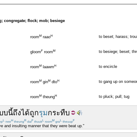
g; congregate; flock; mob; besiege
M
H
to beset; harass; trou
room
raao
F
M
to besiege; beset; th
gloom
room
M
H
to encircle
room
laawm
M
M
H
to gang up on someon
room
gin
dto
M
H
to pluck; pull; tug
room
theung
บบ
นี้
ถึง
ได้
ถูก
รุม
กระทืบ
L
H
R
F
L
M
L
F
ep
nee
theung
dai
thuuk
room
gra
theuup
ve and insulting manner that they were beat up."