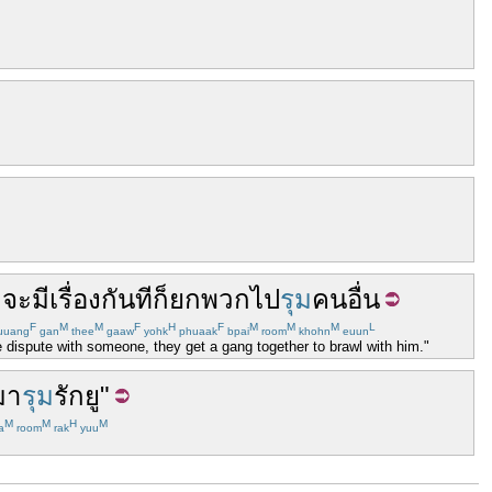
จะ
มีเรื่อง
กัน
ที
ก็
ยกพวก
ไป
รุม
คนอื่น
F
M
M
F
H
F
M
M
M
L
uuang
gan
thee
gaaw
yohk
phuaak
bpai
room
khohn
euun
 dispute with someone, they get a gang together to brawl with him."
มา
รุม
รัก
ยู
"
M
M
H
M
a
room
rak
yuu