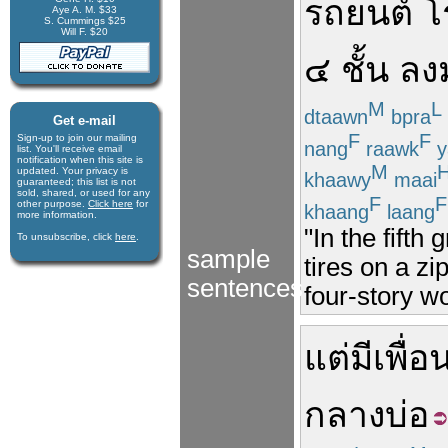
รถยนต์
โ
Aye A. M. $33
S. Cummings $25
Will F. $20
๔
ชั้น
ลง
M
L
dtaawn
bpra
Get e-mail
F
F
Sign-up to join our mail­ing
nang
raawk
y
list. You'll receive e­mail
notification when this site is
M
updated. Your privacy is
khaawy
maai
guaran­teed; this list is not
sold, shared, or used for any
F
F
other purpose.
Click here
for
khaang
laang
more infor­mation.
"In the fifth
To unsubscribe, click
here
.
sample
tires on a z
sentences
four-story w
แต่
มี
เพื่อ
กลาง
บ่อ