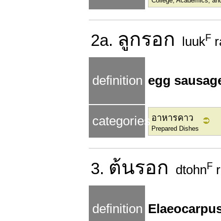
College, Academics, an
ลูก
รอก
2a.
F
luuk
r
definition
egg sausag
อาหารคาว
categories
Prepared Dishes
ต้น
รอก
3.
F
dtohn
r
definition
Elaeocarpus