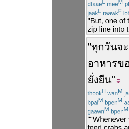
L
M
dtaae
mee
p
L
F
jaak
raawk
lo
"But, one of t
zip line into
"
ทุกวัน
จะ
อาหาร
ข
ยั่งยืน
"
H
M
thook
wan
ja
M
M
bpai
bpen
a
M
M
gaawn
bpen
"“Whenever w
feed crabs an