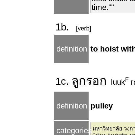
time.”"
1b.
[verb]
definition
to hoist wit
ลูก
รอก
1c.
F
luuk
r
definition
pulley
มหาวิทยาลัย วงกา
categories