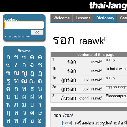
Welcome
Lessons
Dictionary
Cat
Lookup:
รอก
» more options
here
raawk
F
Browse
contents of this page
ก
ข
ฃ
ค
ฅ
1.
pulley
รอก
F
raawk
ฆ
ง
จ
ฉ
ช
1b.
to hoist with
รอก
F
ซ
ฌ
ญ
ฎ
ฏ
raawk
1c.
pulley
ฐ
ฑ
ฒ
ณ
ด
ลูกรอก
F
F
luuk
raawk
ต
ถ
ท
ธ
น
2a.
egg sausage
ลูกรอก
F
F
luuk
raawk
บ
ป
ผ
ฝ
พ
3.
Elaeocarpus
ต้นรอก
F
F
dtohn
raawk
ฟ
ภ
ม
ย
ร
ฤ
ล
ว
ศ
ษ
รอก /รอก/
ส
ห
ฬ
อ
ฮ
[นาม]
เครื่องผ่อนแรงรูปคล้ายล้อ 