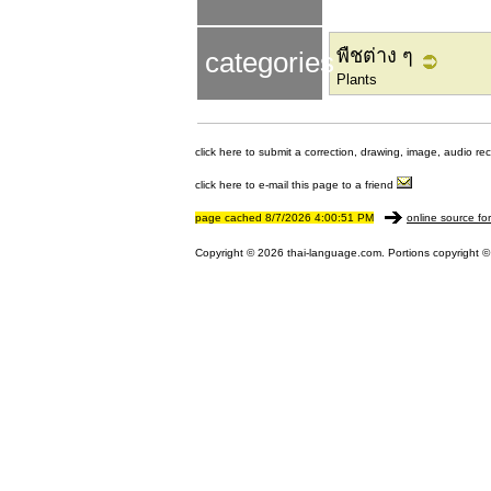
พืชต่าง ๆ
categories
Plants
click here to submit a correction, drawing, image, audio re
click here to e-mail this page to a friend
page cached 8/7/2026 4:00:51 PM
online source fo
Copyright © 2026 thai-language.com. Portions copyright © 