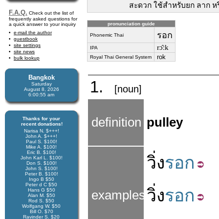
สะดวก ใช้สำหรับยก ลาก หร
F.A.Q.
Check out the list of
frequently asked questions for
pronunciation guide
a quick answer to your inquiry
e-mail the author
รอก
Phonemic Thai
guestbook
site settings
rɔ̂ːk
IPA
site news
rok
Royal Thai General System
bulk lookup
Bangkok
1.
Saturday
[noun]
August 8, 2026
6:00:56 am
definition
pulley
Thanks for your
recent donations!
Narisa N. $+++!
John A. $+++!
Paul S. $100!
Mike A. $100!
Eric B. $100!
วิ่ง
รอก
John Karl L. $100!
Don S. $100!
John S. $100!
Peter B. $100!
Ingo B $50
Peter d C $50
วิ่ง
รอก
Hans G $50
examples
Alan M. $50
Rod S. $50
Wolfgang W. $50
Bill O. $70
Ravinder S. $20