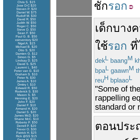
ชัก
รอก
Chris S. $15
Jose D-C $20
Steven P. $20
Daniel W. $75
Rudolf M. $30
David R. $50
Judith W. $50
เด็ก
บางค
Roger C. $50
Steve D. $50
Sean F. $50
Paul G. B. $50
xsinventory $20
ใช้
รอก
ที่
Nigel A. $15
Michael B. $20
Otto S. $20
Damien G. $12
L
M
Simon G. $5
dek
baang
k
Lindsay D. $25
David S. $25
L
M
Laurent L. $40
bpa
gaawn
t
Peter van G. $10
Graham S. $10
H
L
Peter N. $30
reu
bplaao
James A. $10
Dmitry I. $10
"Some of the
Edward R. $50
Roderick S. $30
Mason S. $5
rappelling eq
Henning E. $20
John F. $20
standard or n
Daniel F. $10
Armand H. $20
Daniel S. $20
James McD. $20
Shane McC. $10
ตอน
ประ
Roberto P. $50
Derrell P. $20
Trevor O. $30
Patrick H. $25
Rick @SS $15
Gene H. $10