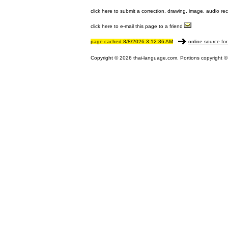
click here to submit a correction, drawing, image, audio re
click here to e-mail this page to a friend
page cached 8/8/2026 3:12:36 AM
online source for
Copyright © 2026 thai-language.com. Portions copyright © 