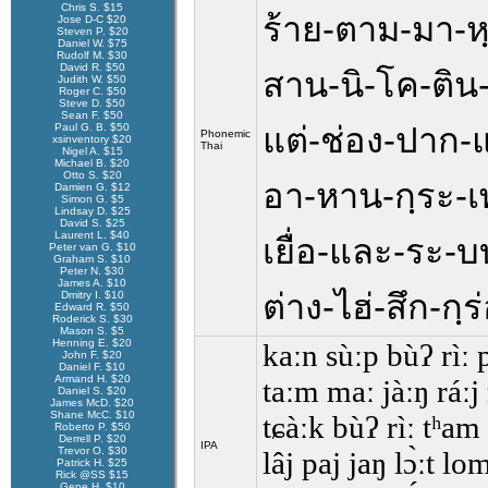
Chris S. $15
ร้าย-ตาม-มา-หฺ
Jose D-C $20
Steven P. $20
Daniel W. $75
Rudolf M. $30
David R. $50
สาน-นิ-โค-ติน-
Judith W. $50
Roger C. $50
Steve D. $50
Sean F. $50
Paul G. B. $50
แต่-ช่อง-ปาก-
Phonemic
xsinventory $20
Thai
Nigel A. $15
Michael B. $20
Otto S. $20
อา-หาน-กฺระ-เ
Damien G. $12
Simon G. $5
Lindsay D. $25
David S. $25
Laurent L. $40
เยื่อ-และ-ระ-
Peter van G. $10
Graham S. $10
Peter N. $30
James A. $10
ต่าง-ไฮ่-สึก-กฺ
Dmitry I. $10
Edward R. $50
Roderick S. $30
Mason S. $5
Henning E. $20
kaːn sùːp bùʔ rìː p
John F. $20
Daniel F. $10
Armand H. $20
taːm maː jàːŋ ráːj 
Daniel S. $20
James McD. $20
Shane McC. $10
tɕàːk bùʔ rìː tʰam 
Roberto P. $50
Derrell P. $20
IPA
Trevor O. $30
lâj paj jaŋ lɔ̀ːt lo
Patrick H. $25
Rick @SS $15
Gene H. $10