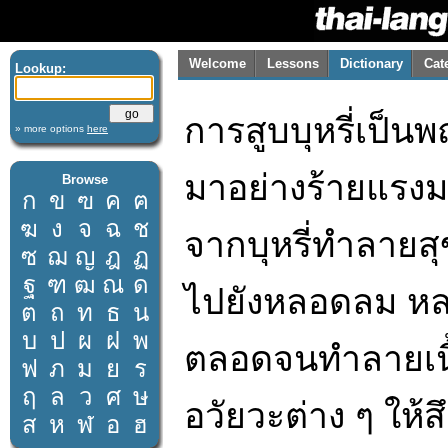
Welcome
Lessons
Dictionary
Cat
Lookup:
การสูบบุหรี่เป็น
» more options
here
มาอย่างร้ายแรงม
Browse
ก
ข
ฃ
ค
ฅ
ฆ
ง
จ
ฉ
ช
จากบุหรี่ทำลายสุ
ซ
ฌ
ญ
ฎ
ฏ
ฐ
ฑ
ฒ
ณ
ด
ไปยังหลอดลม ห
ต
ถ
ท
ธ
น
บ
ป
ผ
ฝ
พ
ตลอดจนทำลายเนื
ฟ
ภ
ม
ย
ร
ฤ
ล
ว
ศ
ษ
อวัยวะต่าง ๆ ให
ส
ห
ฬ
อ
ฮ