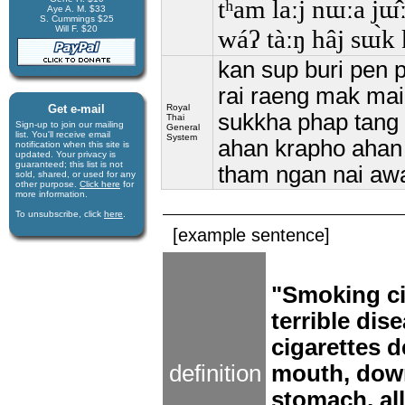
tʰam laːj nɯ́ːa jɯ̂ː
Aye A. M. $33
S. Cummings $25
Will F. $20
wáʔ tàːŋ hâj sɯ̀k
kan sup buri pen p
rai raeng mak mai 
Get e-mail
Royal
sukkha phap tang t
Thai
Sign-up to join our mail­ing
General
list. You'll receive e­mail
System
ahan krapho ahan 
notification when this site is
updated. Your privacy is
guaran­teed; this list is not
tham ngan nai awa
sold, shared, or used for any
other purpose.
Click here
for
more infor­mation.
To unsubscribe, click
here
.
[example sentence]
"Smoking ci
terrible dis
cigarettes d
definition
mouth, dow
stomach, al