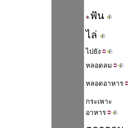
ฟัน
ไล่
ไป
ยัง
หลอด
ลม
หลอด
อาหาร
กระเพาะ
อาหาร