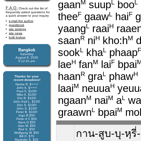
gaan
suup
boo
M
L
L
F.A.Q.
Check out the list of
frequently asked questions for
thee
gaaw
hai
g
F
L
F
a quick answer to your inquiry
e-mail the author
yaang
raai
raae
L
H
guestbook
site settings
site news
saan
ni
kho:h
d
R
H
M
bulk lookup
sook
kha
phaap
L
L
Bangkok
Saturday
August 8, 2026
lae
fan
lai
bpai
H
M
F
5:12:41 pm
haan
gra
phaw
R
L
H
Thanks for your
recent donations!
Narisa N. $+++!
laai
neuua
yeuu
M
H
John A. $+++!
Paul S. $100!
Mike A. $100!
ngaan
nai
a
wa
M
M
L
Eric B. $100!
John Karl L. $100!
Don S. $100!
graawn
bpai
mo
L
M
John S. $100!
Peter B. $100!
Ingo B $50
Peter d C $50
Hans G $50
Alan M. $50
Rod S. $50
กาน-สูบ-บุ-หฺรี่-
Wolfgang W. $50
Bill O. $70
Ravinder S. $20