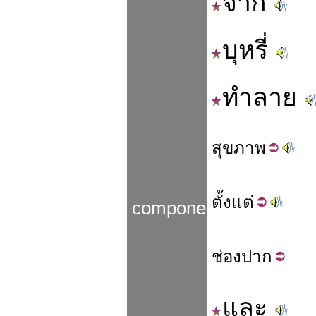
จาก
บุหรี่
ทำลาย
สุข
ภาพ
ตั้ง
แต่
components
ช่อง
ปาก
และ