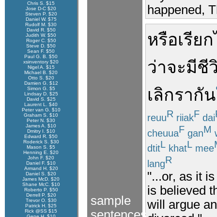
Chris S. $15
happened, Th
Jose D-C $20
Steven P. $20
Daniel W. $75
Rudolf M. $30
David R. $50
หรือ
เรียก
Judith W. $50
Roger C. $50
Steve D. $50
Sean F. $50
Paul G. B. $50
ว่า
จะ
มี
ชีว
xsinventory $20
Nigel A. $15
Michael B. $20
Otto S. $20
Damien G. $12
เลิกรา
กัน
Simon G. $5
Lindsay D. $25
David S. $25
Laurent L. $40
Peter van G. $10
R
F
reuu
riiak
dai
Graham S. $10
Peter N. $30
James A. $10
F
M
cheuua
gan
Dmitry I. $10
Edward R. $50
Roderick S. $30
L
L
dtit
khat
mee
Mason S. $5
Henning E. $20
R
John F. $20
lang
Daniel F. $10
Armand H. $20
"...or, as it 
Daniel S. $20
James McD. $20
Shane McC. $10
is believed t
Roberto P. $50
Derrell P. $20
sample
Trevor O. $30
will argue an
Patrick H. $25
sentences
Rick @SS $15
Gene H. $10