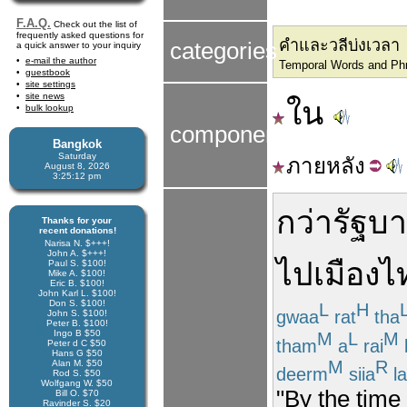
F.A.Q.
Check out the list of
frequently asked questions for
คำและวลีบ่งเวลา
categories
a quick answer to your inquiry
e-mail the author
Temporal Words and Ph
guestbook
site settings
site news
ใน
bulk lookup
components
Bangkok
Saturday
ภาย
หลัง
August 8, 2026
3:25:12 pm
กว่า
รัฐบ
Thanks for your
recent donations!
Narisa N. $+++!
John A. $+++!
ไป
เมืองไ
Paul S. $100!
Mike A. $100!
Eric B. $100!
John Karl L. $100!
Don S. $100!
L
H
gwaa
rat
tha
John S. $100!
Peter B. $100!
Ingo B $50
M
L
M
tham
a
rai
Peter d C $50
Hans G $50
M
R
Alan M. $50
deerm
siia
l
Rod S. $50
Wolfgang W. $50
"By the time
Bill O. $70
Ravinder S. $20