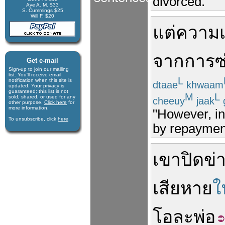
divorced."
Aye A. M. $33
S. Cummings $25
Will F. $20
แต่
ความเ
จาก
การซ
Get e-mail
Sign-up to join our mail­ing
list. You'll receive e­mail
L
notification when this site is
dtaae
khwaam
updated. Your privacy is
guaran­teed; this list is not
M
L
sold, shared, or used for any
cheeuy
jaak
other purpose.
Click here
for
more infor­mation.
"However, in
To unsubscribe, click
here
.
by repayment
เขา
ปิด
ข่
เสียหาย
ใ
โอละพ่อ