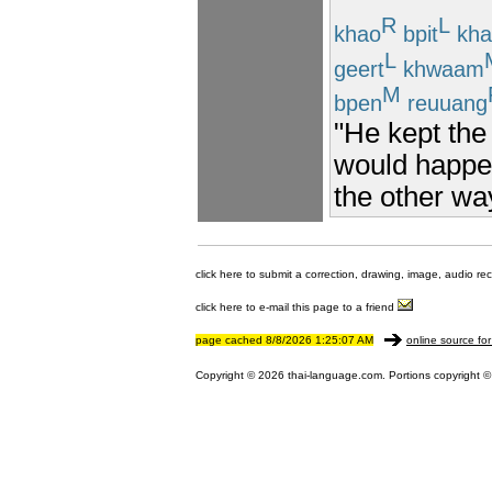
R
L
khao
bpit
kha
L
geert
khwaam
M
bpen
reuuang
"He kept the 
would happen
the other wa
click here to submit a correction, drawing, image, audio re
click here to e-mail this page to a friend
page cached 8/8/2026 1:25:07 AM
online source for
Copyright © 2026 thai-language.com. Portions copyright © 