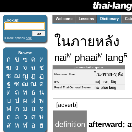
Welcome
Lessons
Dictionary
Cat
Lookup:
ในภายหลัง
» more options
here
Browse
nai
phaai
lang
M
M
R
ก
ข
ฃ
ค
ฅ
ฆ
ง
จ
ฉ
ช
pronunciation guide
ไน-พาย-หฺลัง
ซ
ฌ
ญ
ฎ
ฏ
Phonemic Thai
naj pʰaːj lǎŋ
ฐ
ฑ
ฒ
ณ
ด
IPA
nai phai lang
Royal Thai General System
ต
ถ
ท
ธ
น
บ
ป
ผ
ฝ
พ
[adverb]
ฟ
ภ
ม
ย
ร
ฤ
ล
ว
ศ
ษ
definition
afterward; a
ส
ห
ฬ
อ
ฮ