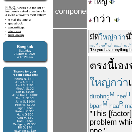
ใหญ่
F.A.Q.
Check out the list of
components
frequently asked questions for
a quick answer to your inquiry
กว่า
e-mail the author
guestbook
site settings
site news
มี
ที่
ใหญ่กว่า
นี้
bulk lookup
M
F
L
L
H
mee
thee
yai
gwaa
nee
Bangkok
"Do you have anything b
Saturday
August 8, 2026
4:46:29 am
ตรงนี้
เอง
Thanks for your
recent donations!
ใหญ่กว่า
Narisa N. $+++!
John A. $+++!
Paul S. $100!
Mike A. $100!
Eric B. $100!
M
H
dtrohng
nee
John Karl L. $100!
Don S. $100!
John S. $100!
M
R
bpan
haa
ma
Peter B. $100!
Ingo B $50
"This [factor
Peter d C $50
Hans G $50
Alan M. $50
problem whic
Rod S. $50
Wolfgang W. $50
Bill O. $70
one."
Ravinder S. $20