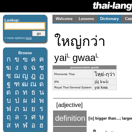
Welcome
Lessons
Dictionary
Cat
Lookup:
ใหญ่กว่า
» more options
here
Browse
yai
gwaa
L
L
ก
ข
ฃ
ค
ฅ
ฆ
ง
จ
ฉ
ช
pronunciation guide
ไหฺย่-กฺว่า
ซ
ฌ
ญ
ฎ
ฏ
Phonemic Thai
jàj kwàː
ฐ
ฑ
ฒ
ณ
ด
IPA
yai kwa
Royal Thai General System
ต
ถ
ท
ธ
น
บ
ป
ผ
ฝ
พ
[adjective]
ฟ
ภ
ม
ย
ร
ฤ
ล
ว
ศ
ษ
definition
[is] bigger than...; large
ส
ห
ฬ
อ
ฮ