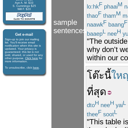
Aye A. M. $33
F
M
lo:hk
phaai
n
S. Cummings $25
Will F. $20
F
M
thao
tham
m
sample
F
F
naawk
baang
sentences
L
H
baaep
nee
y
Get e-mail
"The outside 
Sign-up to join our mail­ing
list. You'll receive e­mail
notification when this site is
why don’t we
updated. Your privacy is
guaran­teed; this list is not
sold, shared, or used for any
within our c
other purpose.
Click here
for
more infor­mation.
To unsubscribe, click
here
.
โต๊ะ
นี้
ใหญ
ที่สุด
H
H
L
dto
nee
yai
F
L
thee
soot
"This table i