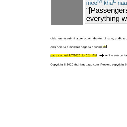
M
L
mee
kha
naa
"[Passengers
everything w
click here to submit a correction, drawing, image, audio re
click here to e-mail this page to a friend
page cached 8/7/2026 2:46:24 PM
online source fo
Copyright © 2026 thai-language.com. Portions copyright © 