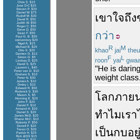
Chris S. $15
Jose D-C $20
Steven P. $20
Daniel W. $75
เขา
ใจถึง
Rudolf M. $30
David R. $50
Judith W. $50
Roger C. $50
Steve D. $50
กว่า
Sean F. $50
Paul G. B. $50
xsinventory $20
Nigel A. $15
R
M
Michael B. $20
khao
jai
theu
Otto S. $20
Damien G. $12
F
L
Simon G. $5
roon
yai
gwa
Lindsay D. $25
David S. $25
"He is daring
Laurent L. $40
Peter van G. $10
Graham S. $10
weight class
Peter N. $30
James A. $10
Dmitry I. $10
Edward R. $50
Roderick S. $30
โลก
ภาย
Mason S. $5
Henning E. $20
John F. $20
Daniel F. $10
Armand H. $20
ทำไม
เรา
Daniel S. $20
James McD. $20
Shane McC. $10
Roberto P. $50
Derrell P. $20
เป็น
กบอย
Trevor O. $30
Patrick H. $25
Rick @SS $15
Gene H. $10