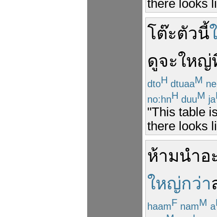
there looks li
โต๊ะ
ตัว
นี้
ดู
จะ
ใหญ่
H
M
dto
dtuaa
ne
H
M
no:hn
duu
ja
"This table i
there looks li
ห้าม
นำ
อ
ใหญ่กว่า
F
M
haam
nam
a