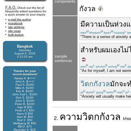
components
กังวล
F.A.Q.
Check out the list of
frequently asked questions for
a quick answer to your inquiry
e-mail the author
มี
ความ
เป็นห่วง
แ
guestbook
site settings
site news
M
M
M
L
mee
khwaam
bpen
huaang
la
bulk lookup
"There is a sense of anxiety a
Bangkok
สำหรับ
ผม
เอง
ไม่
Saturday
August 8, 2026
sample
3:12:03 am
sentences
R
L
R
M
F
sam
rap
phohm
aehng
mai
da
"As for myself, I am not worr
Thanks for your
recent donations!
Narisa N. $+++!
John A. $+++!
วิตกกังวล
มักจะ
ท
Paul S. $100!
Mike A. $100!
Eric B. $100!
H
L
M
M
H
L
wi
dtohk
gang
wohn
mak
ja
John Karl L. $100!
"Anxiety will usually make her
Don S. $100!
John S. $100!
Peter B. $100!
Ingo B $50
Peter d C $50
ความ
วิตกกังวล
Hans G $50
Alan M. $50
2.
khw
Rod S. $50
Wolfgang W. $50
Bill O. $70
Ravinder S. $20