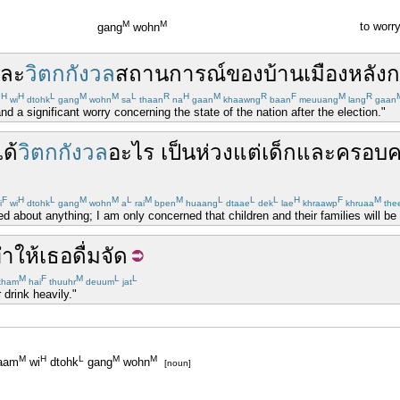
M
M
to worr
gang
wohn
ละ
วิตกกังวล
สถานการณ์
ของ
บ้านเมือง
หลัง
ก
H
H
L
M
M
L
R
H
M
R
F
M
R
e
wi
dtohk
gang
wohn
sa
thaan
na
gaan
khaawng
baan
meuuang
lang
gaan
nd a significant worry concerning the state of the nation after the election."
ได้
วิตกกังวล
อะไร
เป็นห่วง
แต่
เด็ก
และ
ครอบค
F
H
L
M
M
L
M
M
L
L
L
H
F
M
i
wi
dtohk
gang
wohn
a
rai
bpen
huaang
dtaae
dek
lae
khraawp
khruaa
the
ied about anything; I am only concerned that children and their families will 
ำให้
เธอ
ดื่มจัด
M
F
M
L
L
tham
hai
thuuhr
deuum
jat
 drink heavily."
M
H
L
M
M
aam
wi
dtohk
gang
wohn
[noun]