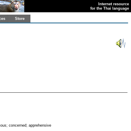
Internet resource
for the Thai language
ces
Store
xious; concerned; apprehensive