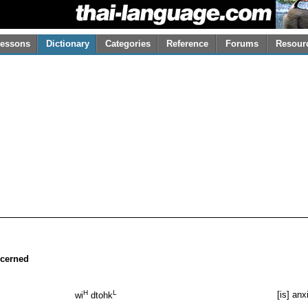
essons
Dictionary
Categories
Reference
Forums
Resour
ncerned
H
L
[is] an
wi
dtohk