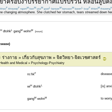
ข้า
ครอบงำ
บรรยากาศ
แปรปรวน
หล่อน
ลูบค
F
F
M
M
M
L
M
M
L
F
M
khao
khraawp
ngam
ban
yaa
gaat
bpraae
bpruaan
laawn
luup
khlam
thaawng
 the changing atmosphere. She clutched her stomach, tears streamed down her
H
L
M
M
i
dtohk
gang
wohn
[noun]
isease)
่างกาย » เกี่ยวกับสุขภาพ » จิตวิทยา-จิตเวชศาสตร์
 Health and Medical » Psychology-Psychiatry
F
disease
ro:hk
H
L
[is] an
wi
dtohk
M
M
to worr
gang
wohn