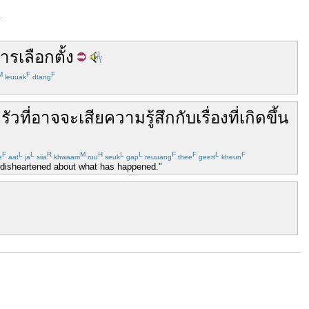
y
ารเลือกตั้ง
M
F
F
leuuak
dtang
รัว
ที่
อาจจะ
เสียความรู้สึก
กับ
เรื่อง
ที่
เกิดขึ้น
F
L
L
R
M
H
L
L
F
F
L
F
e
aat
ja
siia
khwaam
ruu
seuk
gap
reuuang
thee
geert
kheun
be disheartened about what has happened."