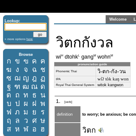
Welcome
L
Lookup:
วิตกกังวล
» more options
here
Browse
H
L
M
M
wi
dtohk
gang
wohn
ก
ข
ฃ
ค
ฅ
pronunciation guide
ฆ
ง
จ
ฉ
ช
วิ-ตก-กัง-วน
Phonemic Thai
ซ
ฌ
ญ
ฎ
ฏ
wíʔ tòk kaŋ won
IPA
ฐ
ฑ
ฒ
ณ
ด
witok kangwon
Royal Thai General System
ต
ถ
ท
ธ
น
1.
บ
ป
ผ
ฝ
พ
[verb]
ฟ
ภ
ม
ย
ร
definition
to worry; be anxious; be co
ฤ
ล
ว
ศ
ษ
ส
ห
ฬ
อ
ฮ
วิตก