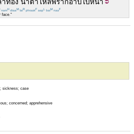
ลำ
ท้อง
น้ำตา
ไหล
พราก
อาบ
ใบหน้า
H
H
M
R
F
L
M
F
nam
dtaa
lai
phraak
aap
bai
naa
 face."
; sickness; case
xious; concerned; apprehensive
y