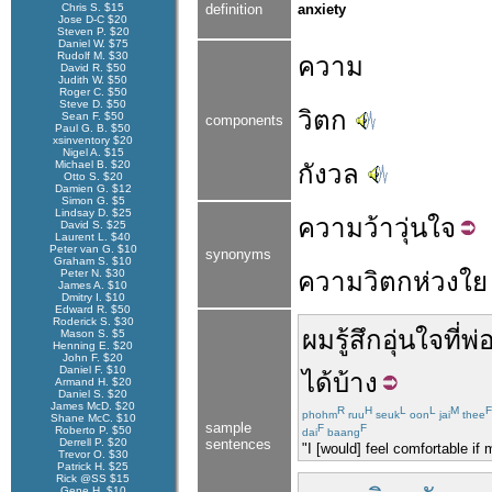
Chris S. $15
definition
anxiety
Jose D-C $20
Steven P. $20
Daniel W. $75
Rudolf M. $30
ความ
David R. $50
Judith W. $50
Roger C. $50
Steve D. $50
วิตก
Sean F. $50
components
Paul G. B. $50
xsinventory $20
Nigel A. $15
Michael B. $20
กังวล
Otto S. $20
Damien G. $12
Simon G. $5
Lindsay D. $25
ความ
ว้า
วุ่น
ใจ
David S. $25
Laurent L. $40
Peter van G. $10
synonyms
Graham S. $10
Peter N. $30
ความวิตก
ห่วงใย
James A. $10
Dmitry I. $10
Edward R. $50
Roderick S. $30
ผม
รู้สึก
อุ่นใจ
ที่
พ่
Mason S. $5
Henning E. $20
John F. $20
Daniel F. $10
ได้
บ้าง
Armand H. $20
Daniel S. $20
James McD. $20
R
H
L
L
M
F
phohm
ruu
seuk
oon
jai
thee
Shane McC. $10
sample
F
F
Roberto P. $50
dai
baang
Derrell P. $20
sentences
"I [would] feel comfortable if 
Trevor O. $30
Patrick H. $25
Rick @SS $15
Gene H. $10