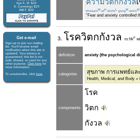
ความวิตกกังวล
เ
Aye A. M. $33
S. Cummings $25
M
H
L
M
M
Will F. $20
khwaam
wi
dtohk
gang
wohn
"Fear and anxiety controlled
โรค
วิตกกังวล
Get e-mail
3.
F
ro:hk
w
Sign-up to join our mail­ing
list. You'll receive e­mail
notification when this site is
updated. Your privacy is
definition
anxiety (the psychological d
guaran­teed; this list is not
sold, shared, or used for any
other purpose.
Click here
for
more infor­mation.
สุขภาพ การแพทย์และ ร
categories
To unsubscribe, click
here
.
Health, Medical, and Body »
โรค
วิตก
components
กังวล