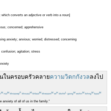
ix which converts an adjective or verb into a noun]
xious; concerned; apprehensive
using anxiety; anxious; worried; distressed; concerning
 confusion; agitation; stress
anxiety
คน
ใน
ครอบครัว
คลาย
ความวิตกกังวล
ลง
ไป
M
M
F
M
M
M
H
L
M
M
M
M
n
nai
khraawp
khruaa
khlaai
khwaam
wi
dtohk
gang
wohn
lohng
bpai
 anxiety of all of us in the family."