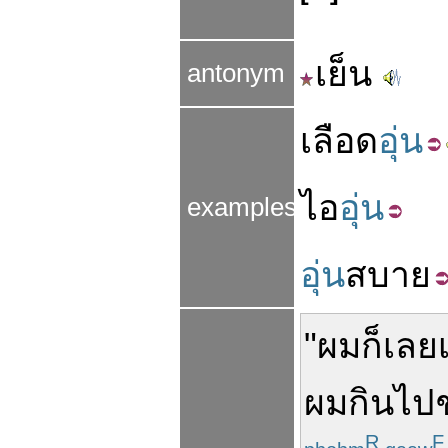
เย็น
antonym
เลือด
อุ่น
ไอ
อุ่น
examples
อุ่น
สบาย
"
ผม
ก็เลย
ผม
กิน
ไป
R
F