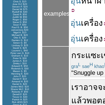
อุ่น
หนา
ฝ
Chris S. $15
Jose D-C $20
Steven P. $20
Daniel W. $75
examples
Rudolf M. $30
David R. $50
Judith W. $50
Roger C. $50
อุ่น
เครื่อง
Steve D. $50
Sean F. $50
Paul G. B. $50
xsinventory $20
Nigel A. $15
Michael B. $20
อุ่น
เครื่อง
Otto S. $20
Damien G. $12
Simon G. $5
Lindsay D. $25
David S. $25
Laurent L. $40
กระแซะ
เ
Peter van G. $10
Graham S. $10
Peter N. $30
James A. $10
L
H
Dmitry I. $10
gra
sae
khao
Edward R. $50
Roderick S. $30
"Snuggle up 
Mason S. $5
Henning E. $20
John F. $20
Daniel F. $10
Armand H. $20
เรา
อาจจ
Daniel S. $20
James McD. $20
Shane McC. $10
Roberto P. $50
Derrell P. $20
Trevor O. $30
แล้ว
พอ
ต
Patrick H. $25
Rick @SS $15
Gene H. $10