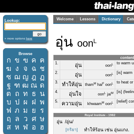
Welcome
Lessons
Dictionary
Cat
Lookup:
อุ่น
» more options
here
oon
L
Browse
content
ก
ข
ฃ
ค
ฅ
1.
to warm u
อุ่น
L
oon
ฆ
ง
จ
ฉ
ช
2.
[is] warm
อุ่น
L
ซ
ฌ
ญ
ฎ
ฏ
oon
3.
to heat or
ฐ
ฑ
ฒ
ณ
ด
ทำให้อุ่น
M
F
L
tham
hai
oon
ต
ถ
ท
ธ
น
4.
[is] (feel
อุ่นใจ
L
M
oon
jai
บ
ป
ผ
ฝ
พ
5.
[relief] c
ความอุ่น
M
L
khwaam
oon
ฟ
ภ
ม
ย
ร
Royal Institute - 1982
ฤ
ล
ว
ศ
ษ
อุ่น /อุ่น/
ส
ห
ฬ
อ
ฮ
[กริยา]
ทำให้ร้อน เช่น อุ่นแกง.