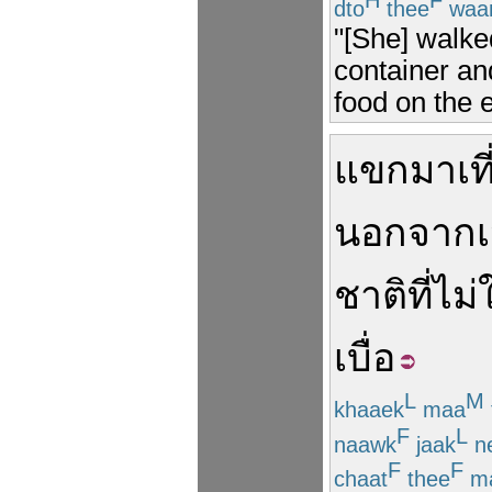
H
F
dto
thee
waa
"[She] walke
container an
food on the 
แขก
มาเที
นอกจาก
เ
ชาติ
ที่
ไม่
เบื่อ
L
M
khaaek
maa
F
L
naawk
jaak
n
F
F
chaat
thee
ma