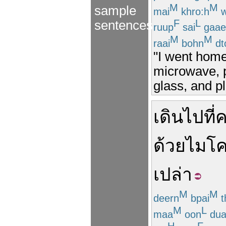
M
M
sample
mai
khro:h
w
F
L
sentences
ruup
sai
gaae
M
M
raai
bohn
dt
"I went home
microwave, p
glass, and p
เดิน
ไป
ที่
ค
ด้วย
ไมโค
เปล่า
M
M
deern
bpai
t
M
L
maa
oon
dua