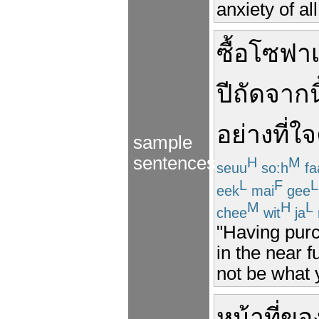
anxiety of all
ซื้อ
โซฟา
ปี
ถัดจากนี
อย่าง
ที่
ใจ
sample
sentences
H
M
seuu
so:h
fa
L
F
L
eek
mai
gee
M
H
L
chee
wit
ja
"Having purc
in the near f
not be what 
หน้าที่
ขอ