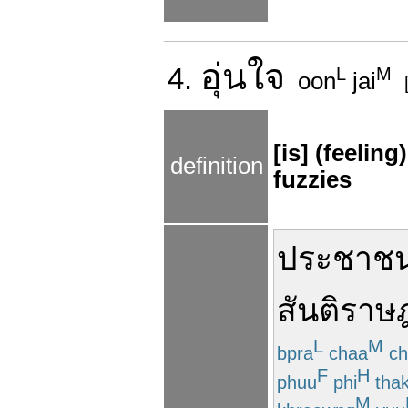
อุ่น
ใจ
4.
L
M
oon
jai
[is] (feelin
definition
fuzzies
ประชาช
สันติราษฎ
L
M
bpra
chaa
ch
F
H
phuu
phi
tha
M