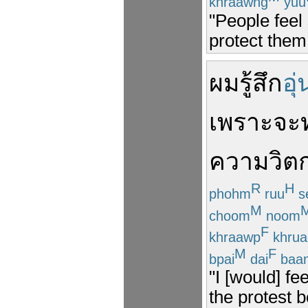
khraawng
yuu
"People feel
protect them
ผม
รู้สึก
อุ
เพราะ
จะ
ความวิตก
R
H
phohm
ruu
s
M
choom
noom
F
khraawp
khrua
M
F
bpai
dai
baa
"I [would] fe
the protest b