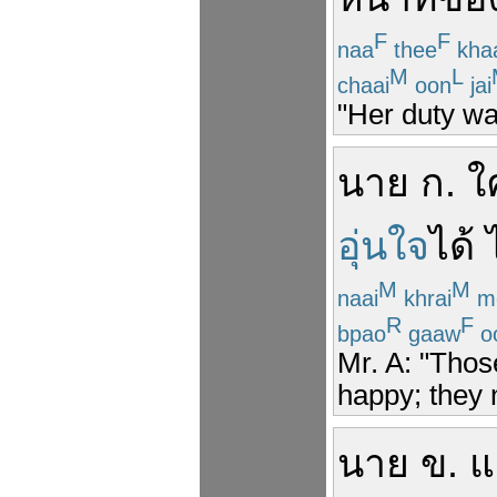
F
F
naa
thee
kha
M
L
chaai
oon
jai
"Her duty wa
นาย
ก
.
ใ
อุ่นใจ
ได้
M
M
naai
khrai
m
R
F
bpao
gaaw
o
Mr. A: "Thos
happy; they 
นาย
ข
.
แ