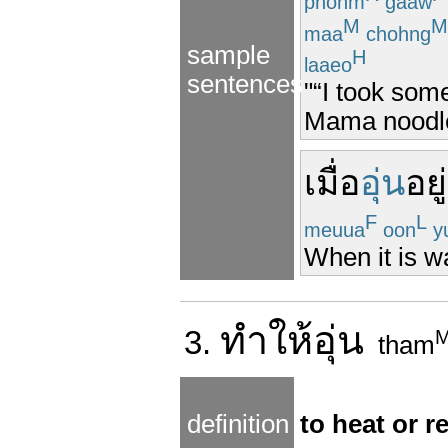
phohm
gaaw
M
M
maa
chohng
sample
H
laaeo
sentences
"“I took som
Mama noodles
เมื่อ
อุ่น
อยู่
F
L
meuua
oon
y
When it is w
ทำให้
อุ่น
3.
tham
definition
to heat or r