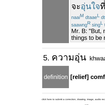
จะ
อุ่นใจ
ท
M
L
naai
dtaae
d
R
L
saawng
sing
Mr. B: "But,
things to be 
ความ
อุ่น
5.
khwa
definition
[relief] com
click here to submit a correction, drawing, image, audio re