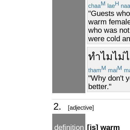
M
H
chaa
lae
na
"Guests who 
warm female
who was not 
were cold an
ทำไม
ไม่
M
M
tham
mai
ma
"Why don't yo
better."
2.
[adjective]
definition
[is] warm