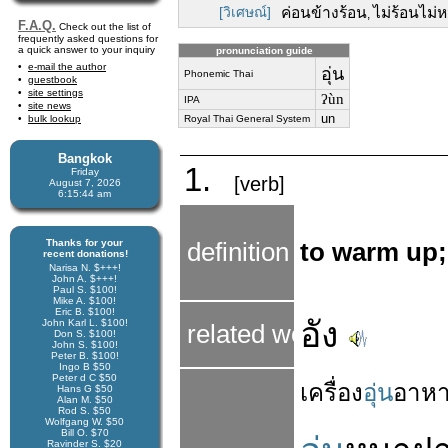
[วิเศษณ์]
ค่อนข้างร้อน
ไม่ร้อนไม่
,
F.A.Q.
Check out the list of
frequently asked questions for
a quick answer to your inquiry
pronunciation guide
e-mail the author
อุ่น
Phonemic Thai
guestbook
site settings
ʔùn
IPA
site news
un
bulk lookup
Royal Thai General System
Bangkok
1.
Friday
[verb]
August 7, 2026
6:15:45 am
Thanks for your
definition
to warm up;
recent donations!
Narisa N. $+++!
John A. $+++!
Paul S. $100!
Mike A. $100!
Eric B. $100!
อัง
John Karl L. $100!
related word
Don S. $100!
John S. $100!
Peter B. $100!
Ingo B $50
Peter d C $50
เครื่อง
อุ่น
อาห
Hans G $50
Alan M. $50
Rod S. $50
Wolfgang W. $50
Bill O. $70
Ravinder S. $20