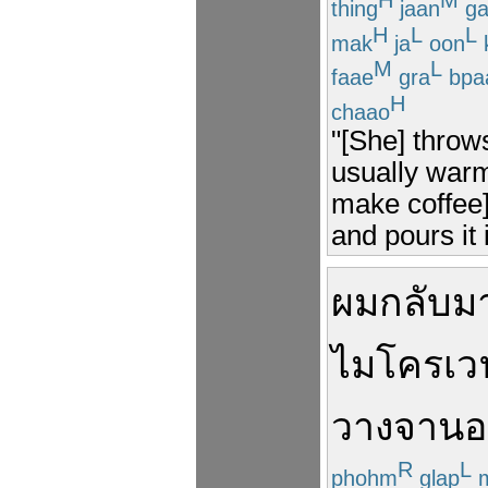
H
M
thing
jaan
ga
H
L
L
mak
ja
oon
M
L
faae
gra
bpa
H
chaao
"[She] throws
usually warm
make coffee]
and pours it 
ผม
กลับม
ไมโครเว
วาง
จาน
อ
R
L
phohm
glap
m