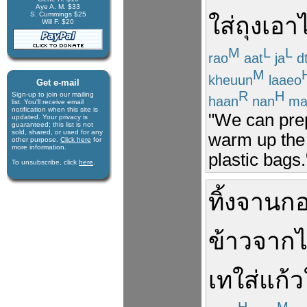
Aye A. M. $33
S. Cummings $25
ใส่
ถุง
เอาไ
Will F. $20
M
L
L
rao
aat
ja
dt
M
kheuun
laaeo
Get e-mail
R
H
Sign-up to join our mail­ing
haan
nan
ma
list. You'll receive e­mail
notification when this site is
"We can prep
updated. Your privacy is
guaran­teed; this list is not
sold, shared, or used for any
warm up the 
other purpose.
Click here
for
more infor­mation.
plastic bags.
To unsubscribe, click
here
.
ทิ้ง
จาน
ก
ข้าว
จาก
เท
ใส่
แก้ว