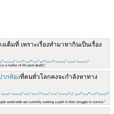
าง
เต็มที่
เพราะ
เรื่อง
ทำมาหากิน
เป็น
เรื่อง
H
F
M
M
R
M
M
F
L
H
w
reuuang
tham
maa
haa
gin
bpen
reuuang
bpaak
thaawng
s a matter of life (and death)."
ปากท้อง
ที่
คน
ทั่วโลก
คงจะกำลัง
หาทาง
L
L
H
F
M
F
F
M
L
M
M
R
M
bpaak
thaawng
thee
khohn
thuaa
lo:hk
khohng
ja
gam
lang
haa
thaang
le world-wide are currently seeking a path in their struggle to survive."