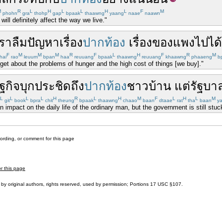
M
R
L
H
L
L
H
L
F
M
phohn
gra
thohp
gap
bpaak
thaawng
yaang
naae
naawn
ill definitely affect the way we live."
เรา
ลืม
ปัญหา
เรื่อง
ปากท้อง
เรื่อง
ของ
แพงไป
ได้
F
M
M
M
R
F
L
H
F
R
M
hai
rao
leuum
bpan
haa
reuuang
bpaak
thaawng
reuuang
khaawng
phaaeng
bp
get about the problems of hunger and the high cost of things [we buy]."
ฐกิจ
บุก
ประชิด
ถึง
ปากท้อง
ชาวบ้าน
แต่
รัฐบา
L
L
L
L
H
R
L
H
M
F
L
H
L
M
git
book
bpra
chit
theung
bpaak
thaawng
chaao
baan
dtaae
rat
tha
baan
ya
impact on the daily life of the ordinary man, but the government is still stuck 
cording, or comment for this page
or this page
by original authors, rights reserved, used by permission; Portions
17 USC §107
.