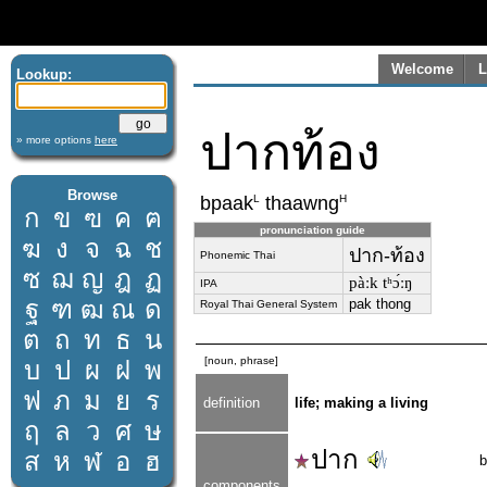
Welcome
L
Lookup:
ปากท้อง
» more options
here
Browse
L
H
bpaak
thaawng
ก
ข
ฃ
ค
ฅ
pronunciation guide
ฆ
ง
จ
ฉ
ช
ปาก-ท้อง
Phonemic Thai
ซ
ฌ
ญ
ฎ
ฏ
pàːk tʰɔ́ːŋ
IPA
ฐ
ฑ
ฒ
ณ
ด
pak thong
Royal Thai General System
ต
ถ
ท
ธ
น
[noun, phrase]
บ
ป
ผ
ฝ
พ
ฟ
ภ
ม
ย
ร
definition
life; making a living
ฤ
ล
ว
ศ
ษ
ปาก
ส
ห
ฬ
อ
ฮ
b
components