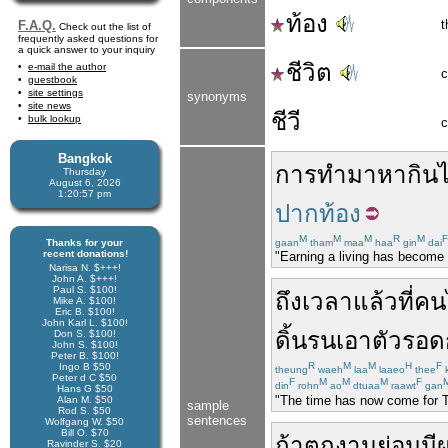
ท้อง
t
F.A.Q.
Check out the list of
frequently asked questions for
a quick answer to your inquiry
ชีวิต
e-mail the author
c
guestbook
site settings
synonyms
site news
ชีวี
bulk lookup
c
Bangkok
การ
ทำมาหากิน
ไ
Thursday
August 6, 2026
1:20:57 pm
ปากท้อง
M
M
M
R
M
F
Thanks for your
gaan
tham
maa
haa
gin
dai
recent donations!
"Earning a living has become v
Narisa N. $+++!
John A. $+++!
Paul S. $100!
ถึงเวลา
แล้ว
ที่
คน
Mike A. $100!
Eric B. $100!
John Karl L. $100!
ดิ้นรน
เอาตัวรอด
Don S. $100!
John S. $100!
Peter B. $100!
R
M
M
H
F
Ingo B $50
theung
waeh
laa
laaeo
thee
Peter d C $50
F
M
M
M
F
din
rohn
ao
dtuaa
raawt
gan
Hans G $50
"The time has now come for Tha
Alan M. $50
sample
Rod S. $50
sentences
Wolfgang W. $50
Bill O. $70
ถ้า
ตกงาน
ย่อม
มี
Ravinder S. $20