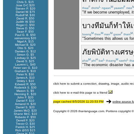
Chris S. $15
Jose D-C $20
F
L
M
F
thaa
dtohk
ngaan
yaawm
mee
Steven P. $20
"If we become unemployed, it w
Daniel W. $75
Rudolf M. $30
David R. $50
Judith W. $50
บางที
มัน
ก็
ทำให้
Roger C. $50
Steve D. $50
Sean F. $50
M
M
M
F
M
baang
thee
man
gaaw
tham
Paul G. B. $50
"Sometimes this allows us for
xsinventory $20
Nigel A. $15
Michael B. $20
Otto S. $20
ภัยพิบัติ
ทาง
เศรษ
Damien G. $12
Simon G. $5
Lindsay D. $25
M
H
L
M
L
phai
phi
bat
thaang
saeht
tha
David S. $25
"The economic disaster has an 
Laurent L. $40
Peter van G. $10
Graham S. $10
Peter N. $30
James A. $10
Dmitry I. $10
click here to submit a correction, drawing, image, audio re
Edward R. $50
Roderick S. $30
Mason S. $5
click here to e-mail this page to a friend
Henning E. $20
John F. $20
Daniel F. $10
page cached 8/5/2026 11:20:53 PM
online source f
Armand H. $20
Daniel S. $20
James McD. $20
Copyright © 2026 thai-language.com. Portions copyright © 
Shane McC. $10
Roberto P. $50
Derrell P. $20
Trevor O. $30
Patrick H. $25
Rick @SS $15
Gene H. $10