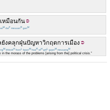
เหมือนกัน
M
F
R
M
ai
dai
meuuan
gan
ล
ยัง
คลุกฝุ่น
ปัญหา
วิกฤต
การเมือง
M
H
L
M
R
H
L
M
M
ng
khlook
foon
bpan
haa
wi
grit
gaan
meuuang
in the morass of the problems [arising from the] political crisis."