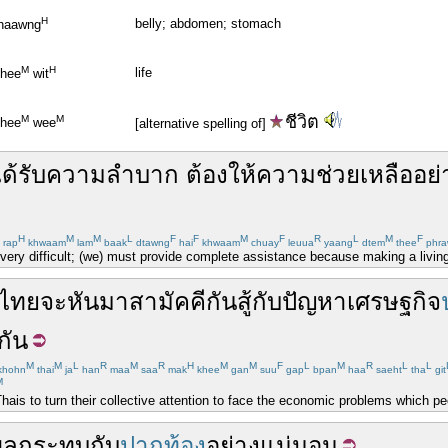
H
belly; abdomen; stomach
haawng
M
H
life
hee
wit
ชีวิต
M
M
hee
wee
[alternative spelling of]
ด้
รับ
ความ
ลำบาก
ต้อง
ให้
ความ
ช่วยเหลือ
อย่
H
M
M
L
F
F
M
F
R
L
M
F
rap
khwaam
lam
baak
dtawng
hai
khwaam
chuay
leuua
yaang
dtem
thee
phra
ery difficult; (we) must provide complete assistance because making a living i
ไทย
จะ
หันมา
สามัคคี
กัน
สู้
กับ
ปัญหา
เศรษฐกิจ
กัน
M
M
L
R
M
R
H
M
M
F
L
M
R
L
L
khohn
thai
ja
han
maa
saa
mak
khee
gan
suu
gap
bpan
haa
saeht
tha
git
M
is to turn their collective attention to face the economic problems which peop
ผลกระทบ
กับ
ปากท้อง
อย่างแน่นอน