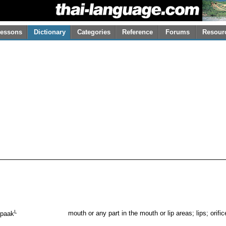
essons
Dictionary
Categories
Reference
Forums
Resour
L
mouth or any part in the mouth or lip areas; lips; orifi
paak