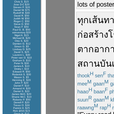
Chris S. $15
lots of poste
Jose D-C $20
Steven P. $20
Daniel W. $75
Rudolf M. $30
David R. $50
ทุก
เส้นท
Judith W. $50
Roger C. $50
Steve D. $50
Sean F. $50
Paul G. B. $50
ก่อสร้าง
โ
xsinventory $20
Nigel A. $15
Michael B. $20
Otto S. $20
Damien G. $12
ตากอาก
Simon G. $5
Lindsay D. $25
David S. $25
Laurent L. $40
Peter van G. $10
สถานบันเ
Graham S. $10
Peter N. $30
James A. $10
Dmitry I. $10
Edward R. $50
H
F
thook
sen
th
Roderick S. $30
Mason S. $5
Henning E. $20
M
M
mee
gaan
g
John F. $20
Daniel F. $10
H
F
Armand H. $20
haao
baan
p
Daniel S. $20
James McD. $20
R
M
Shane McC. $10
suun
gaan
k
Roberto P. $50
Derrell P. $20
M
H
Trevor O. $30
raawng
rap
n
Patrick H. $25
Rick @SS $15
Gene H. $10