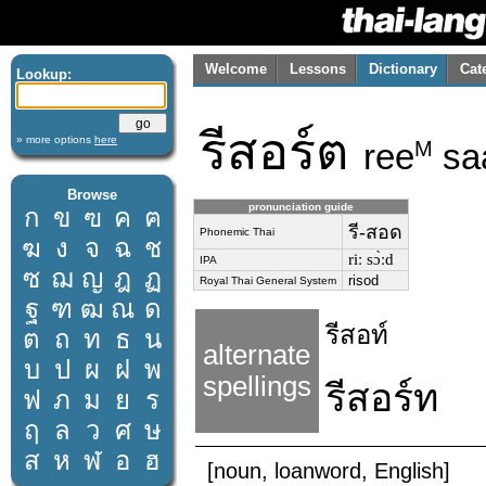
Welcome
Lessons
Dictionary
Cat
Lookup:
รีสอร์ต
» more options
here
ree
sa
M
Browse
pronunciation guide
ก
ข
ฃ
ค
ฅ
รี-สอด
Phonemic Thai
ฆ
ง
จ
ฉ
ช
riː sɔ̀ːd
IPA
ซ
ฌ
ญ
ฎ
ฏ
risod
Royal Thai General System
ฐ
ฑ
ฒ
ณ
ด
รีสอท์
ต
ถ
ท
ธ
น
alternate
บ
ป
ผ
ฝ
พ
spellings
รีสอร์ท
ฟ
ภ
ม
ย
ร
ฤ
ล
ว
ศ
ษ
ส
ห
ฬ
อ
ฮ
[noun, loanword, English]