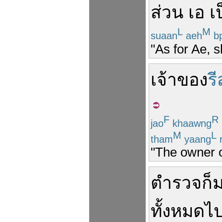
ส่วน
เอ
เ
L
M
suaan
aeh
b
"As for Ae, s
เจ้าของ
ร
F
R
jao
khaawng
M
L
tham
yaang
r
"The owner o
ตำรวจ
ก็
ทั้งหมด
ไ