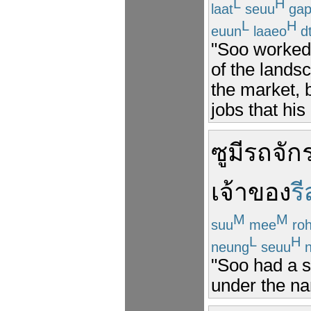
L
H
laat
seuu
ga
L
H
euun
laaeo
d
"Soo worked 
of the lands
the market, 
jobs that hi
ซู
มี
รถจัก
เจ้าของ
ร
M
M
suu
mee
roh
L
H
neung
seuu
n
"Soo had a 
under the na