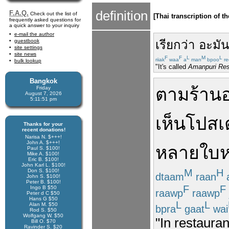
definition
F.A.Q.
Check out the list of
[Thai transcription of t
frequently asked questions for
a quick answer to your inquiry
e-mail the author
guestbook
เรียก
ว่า
อะมันป
site settings
site news
F
F
L
M
L
riiak
waa
a
man
bpoo
re
bulk lookup
"It's called
Amanpuri Res
Bangkok
ตาม
ร้าน
Friday
August 7, 2026
5:11:52 pm
เห็น
โปสเ
Thanks for your
recent donations!
Narisa N. $+++!
John A. $+++!
หลาย
ใบ
Paul S. $100!
Mike A. $100!
Eric B. $100!
John Karl L. $100!
M
H
Don S. $100!
dtaam
raan
John S. $100!
Peter B. $100!
F
F
Ingo B $50
raawp
raawp
Peter d C $50
Hans G $50
L
L
Alan M. $50
bpra
gaat
wai
Rod S. $50
Wolfgang W. $50
"In restaura
Bill O. $70
Ravinder S. $20