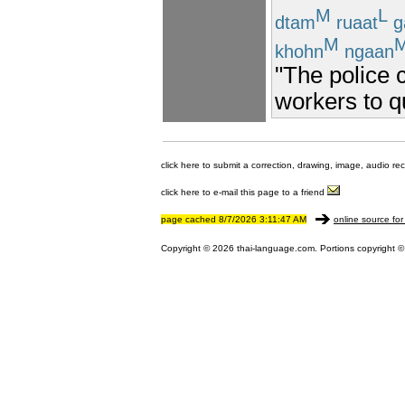
M
L
dtam
ruaat
g
M
khohn
ngaan
"The police 
workers to q
click here to submit a correction, drawing, image, audio re
click here to e-mail this page to a friend
page cached 8/7/2026 3:11:47 AM
online source for
Copyright © 2026 thai-language.com. Portions copyright © 