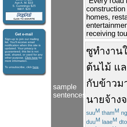
"Every road 
Aye A. M. $33
S. Cummings $25
construction 
Will F. $20
homes, resta
entertainmen
receiving tou
Get e-mail
Sign-up to join our mail­ing
list. You'll receive e­mail
notification when this site is
ซู
ทำงาน
updated. Your privacy is
guaran­teed; this list is not
sold, shared, or used for any
other purpose.
Click here
for
more infor­mation.
ต้นไม้
แล
To unsubscribe, click
here
.
กับข้าว
ม
sample
sentences
นายจ้าง
จ
M
M
suu
tham
ng
M
M
duu
laae
dto