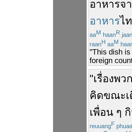
อาหาร
จ
อาหาร
ไ
M
R
aa
haan
jaa
H
M
raan
aa
haa
"This dish is
foreign count
"
เรื่อง
พวกน
คิด
ขณะ
เ
เพื่อน
ๆ
ก
F
reuuang
phua