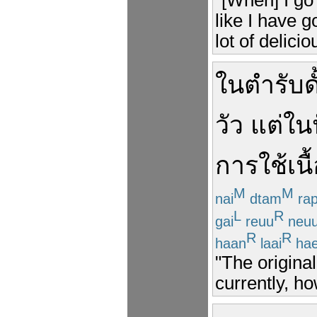
like I have 
lot of delici
ใน
ตำรับ
ด
วัว
แต่
ใน
การใช้
เนื
M
M
nai
dtam
ra
L
R
gai
reuu
neu
R
R
haan
laai
ha
"The origina
currently, h