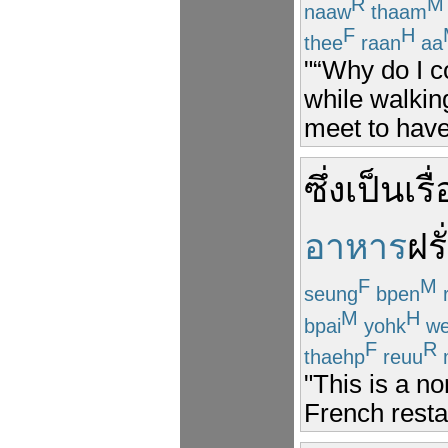
R
M
naaw
thaam
F
H
thee
raan
aa
"“Why do I c
while walkin
meet to have
ซึ่ง
เป็นเรื่
อาหาร
ฝร
F
M
seung
bpen
M
H
bpai
yohk
we
F
R
thaehp
reuu
"This is a no
French resta