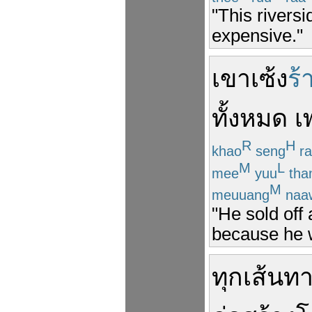
"This riversi
expensive."
เขา
เซ้ง
ร
ทั้งหมด
เ
R
H
khao
seng
ra
M
L
mee
yuu
tha
M
meuuang
naa
"He sold off 
because he w
ทุก
เส้นท