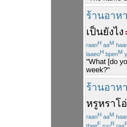
ร้านอาห
เป็น
ยังไง
H
M
raan
aa
haa
H
M
laaeo
bpen
y
"What [do you
week?"
ร้านอาห
หรูหรา
โอ
H
M
raan
aa
haa
F
R
thee
ruu
raa