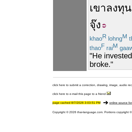
เขา
ลงทุน
จุ๊ง
R
M
khao
lohng
t
F
M
thao
rai
gaa
"He invested 
broke."
click here to submit a correction, drawing, image, audio re
click here to e-mail this page to a friend
page cached 8/7/2026 3:03:51 PM
online source fo
Copyright © 2026 thai-language.com. Portions copyright © 