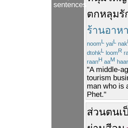
sentences
ตกหลุมรั
ร้านอาห
L
L
noom
yai
nak
L
R
dtohk
loom
r
H
M
raan
aa
haa
"A middle-ag
tourism busi
man who is 
Phet."
ส่วน
ตน
เป