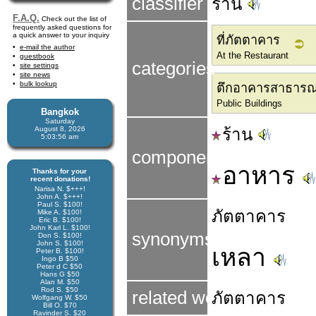
classifier
ร้าน
F.A.Q.
Check out the list of
frequently asked questions for
a quick answer to your inquiry
ที่ภัตตาคาร
e-mail the author
At the Restaurant
guestbook
categories
site settings
site news
bulk lookup
ตึกอาคารสาธาร
Public Buildings
Bangkok
Saturday
August 8, 2026
ร้าน
5:03:57 am
components
อาหาร
Thanks for your
recent donations!
Narisa N. $+++!
John A. $+++!
Paul S. $100!
ภัตตาคาร
Mike A. $100!
Eric B. $100!
John Karl L. $100!
synonyms
Don S. $100!
John S. $100!
เหลา
Peter B. $100!
Ingo B $50
Peter d C $50
Hans G $50
Alan M. $50
Rod S. $50
related word
ภัตตาคาร
Wolfgang W. $50
Bill O. $70
Ravinder S. $20