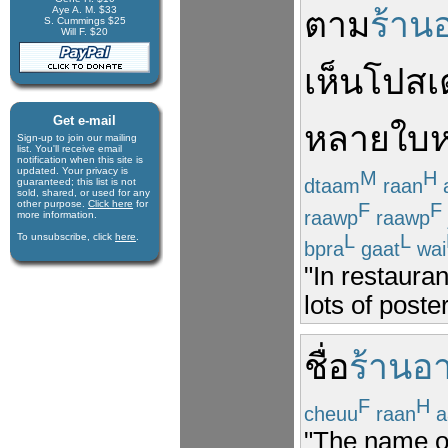
Aye A. M. $33
ตาม
ร้าน
S. Cummings $25
Will F. $20
เห็น
โปสเ
Get e-mail
หลาย
ใบ
Sign-up to join our mail­ing
list. You'll receive e­mail
notification when this site is
updated. Your privacy is
M
H
dtaam
raan
guaran­teed; this list is not
sold, shared, or used for any
other purpose.
Click here
for
F
F
raawp
raawp
more infor­mation.
L
L
To unsubscribe, click
here
.
bpra
gaat
wai
"In restaura
lots of poste
ชื่อ
ร้านอ
F
H
cheuu
raan
a
"The name of 