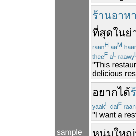
ร้านอาห
ที่สุด
ใน
ย่
H
M
raan
aa
haa
F
L
thee
a
raawy
"This restaur
delicious res
อยาก
ได้
ร
L
F
yaak
dai
raan
"I want a re
หนุ่มใหญ่
sample