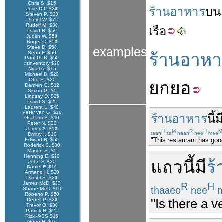
Chris S. $15
ร้านอาหาร
บน
Jose D-C $20
Steven P. $20
Daniel W. $75
Rudolf M. $30
เรือ
David R. $50
Judith W. $50
Roger C. $50
Steve D. $50
examples
Sean F. $50
ร้านอาหา
Paul G. B. $50
xsinventory $20
Nigel A. $15
Michael B. $20
Otto S. $20
ยก
ยอ
Damien G. $12
Simon G. $5
Lindsay D. $25
David S. $25
Laurent L. $40
Peter van G. $10
ร้านอาหาร
นี้
ม
Graham S. $10
Peter N. $30
James A. $10
H
M
R
H
M
raan
aa
haan
nee
mee
Dmitry I. $10
"This restaurant has goo
Edward R. $50
Roderick S. $30
Mason S. $5
Henning E. $20
แถว
นี้
มี
ร
John F. $20
Daniel F. $10
Armand H. $20
Daniel S. $20
James McD. $20
R
H
thaaeo
nee
m
Shane McC. $10
Roberto P. $50
"Is there a 
Derrell P. $20
Trevor O. $30
Patrick H. $25
Rick @SS $15
Gene H. $10