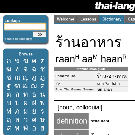
Welcome
Lessons
Dictionary
Cat
Lookup:
ร้านอาหาร
» more options
here
Browse
raan
aa
haan
H
M
R
ก
ข
ฃ
ค
ฅ
ฆ
ง
จ
ฉ
ช
pronunciation guide
ร้าน-อา-หาน
ซ
ฌ
ญ
ฎ
ฏ
Phonemic Thai
ráːn ʔaː hǎːn
ฐ
ฑ
ฒ
ณ
ด
IPA
ran ahan
Royal Thai General System
ต
ถ
ท
ธ
น
บ
ป
ผ
ฝ
พ
[noun, colloquial]
ฟ
ภ
ม
ย
ร
ฤ
ล
ว
ศ
ษ
definition
restaurant
ส
ห
ฬ
อ
ฮ