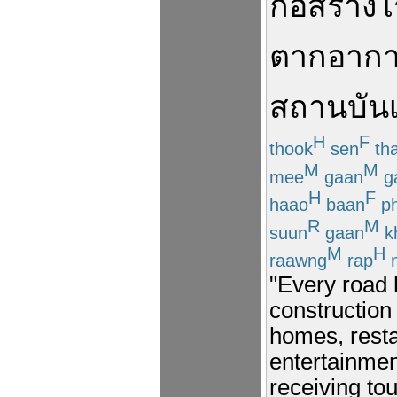
ก่อสร้าง
โ
ตากอาก
สถานบันเ
H
F
thook
sen
th
M
M
mee
gaan
g
H
F
haao
baan
p
R
M
suun
gaan
k
M
H
raawng
rap
n
"Every road 
construction 
homes, resta
entertainmen
receiving tou