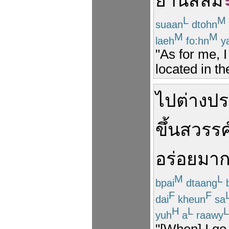
ย่าน
สีลม
L
M
suaan
dtohn
M
M
laeh
fo:hn
y
"As for me, 
located in th
ไป
ต่างป
ขึ้นสวรรค
อร่อย
มา
M
L
bpai
dtaang
b
F
F
dai
kheun
sa
H
L
L
yuh
a
raawy
"[When] I go 